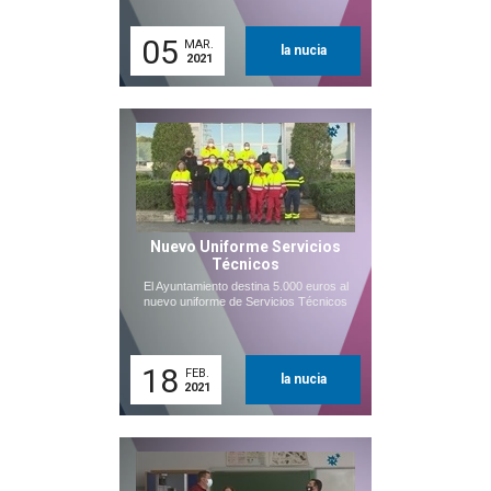
05
MAR.
la nucia
2021
Nuevo Uniforme Servicios
Técnicos
El Ayuntamiento destina 5.000 euros al
nuevo uniforme de Servicios Técnicos
18
FEB.
la nucia
2021