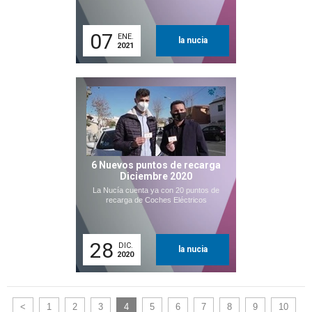
07
ENE.
la nucia
2021
6 Nuevos puntos de recarga
Diciembre 2020
La Nucía cuenta ya con 20 puntos de
recarga de Coches Eléctricos
28
DIC.
la nucia
2020
<
1
2
3
4
5
6
7
8
9
10