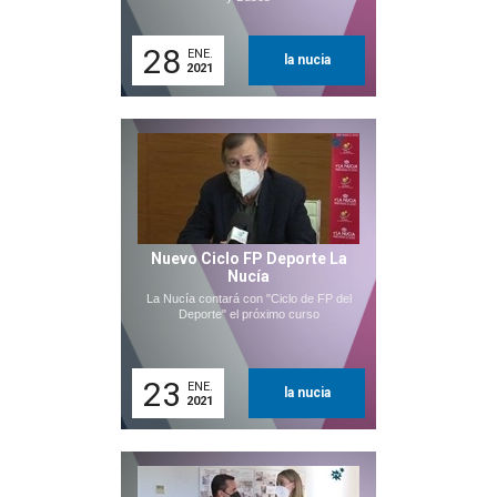
28
ENE.
la nucia
2021
Nuevo Ciclo FP Deporte La
Nucía
La Nucía contará con "Ciclo de FP del
Deporte" el próximo curso
23
ENE.
la nucia
2021