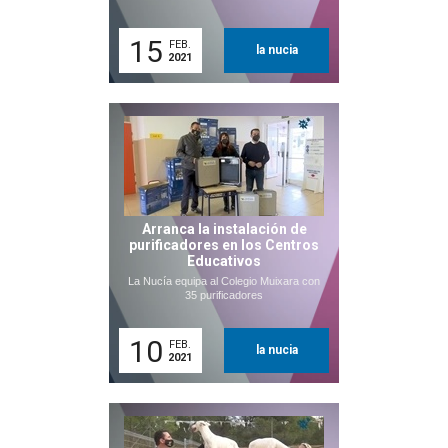
15
FEB.
la nucia
2021
Arranca la instalación de
purificadores en los Centros
Educativos
La Nucía equipa al Colegio Muixara con
35 purificadores
10
FEB.
la nucia
2021