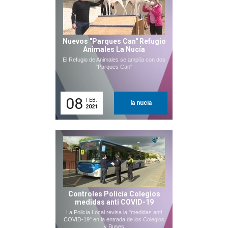
Nuevos "Parques Can" Refugio
Animales La Nucía
El Refugio de Animales se amplía con dos
"Parques Can"
08
FEB.
la nucia
2021
Controles Policía Colegios
medidas anti COVID-19
La Policía Local revisa la "medidas anti
COVID-19" en la entrada de los Colegios
y Buses