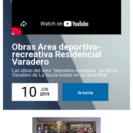
Obras Area deportiva-
recreativa Residencial
Varadero
Las obras del área "deportiva-recreativa" de Resid.
Varadero de La Nucía entran en su recta final
10
JUN.
la nucia
2019