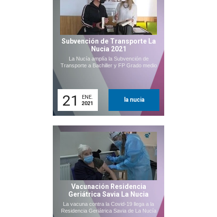
Subvención de Transporte La
Nucia 2021
La Nucía amplía la Subvención de
Transporte a Bachiller y FP Grado medio
21
ENE.
la nucia
2021
Vacunación Residencia
Geriátrica Savia La Nucia
La vacuna contra la Covid-19 llega a la
Residencia Geriátrica Savia de La Nucía