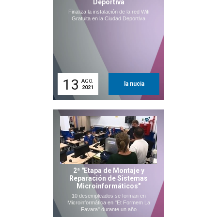
Deportiva
Finaliza la instalación de la red Wifi
Gratuita en la Ciudad Deportiva
13
AGO.
la nucia
2021
2ª "Etapa de Montaje y
Reparación de Sistemas
Microinformáticos"
10 desempleados se forman en
Microinformática en "Et Formem La
Favara" durante un año