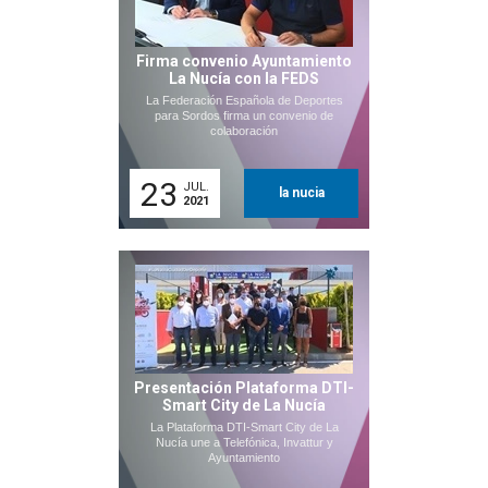
Firma convenio Ayuntamiento
La Nucía con la FEDS
La Federación Española de Deportes
para Sordos firma un convenio de
colaboración
23
JUL.
la nucia
2021
Presentación Plataforma DTI-
Smart City de La Nucía
La Plataforma DTI-Smart City de La
Nucía une a Telefónica, Invattur y
Ayuntamiento