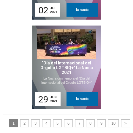
02
JUL.
la nucia
2021
"Día del Internacional del
Orgullo LGTBIQ+" La Nucia
2021
La Nucía conmemora el "Día del
Internacional del Orgullo LGTBIQ+"
29
JUN.
la nucia
2021
1
2
3
4
5
6
7
8
9
10
>