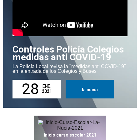
Controles Policía Colegios
medidas anti COVID-19
La Policía Local revisa la "medidas anti COVID-19"
en la entrada de los Colegios y Buses
28
ENE.
la nucia
2021
Inicio curso escolar 2021