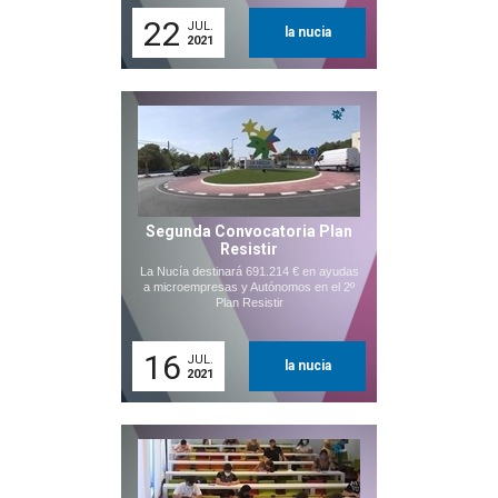
22
JUL.
la nucia
2021
Segunda Convocatoria Plan
Resistir
La Nucía destinará 691.214 € en ayudas
a microempresas y Autónomos en el 2º
Plan Resistir
16
JUL.
la nucia
2021