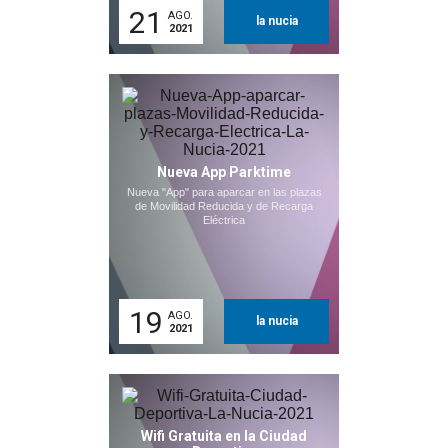
21
AGO.
la nucia
2021
Nueva App Parktime
Nueva "App" para aparcar en las plazas
de Movilidad Reducida y de Recarga
Eléctrica
19
AGO.
la nucia
2021
Wifi Gratuita en la Ciudad