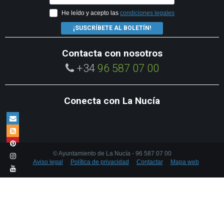
He leído y acepto las
condiciones legales
¡SUSCRÍBETE AL BOLETÍN!
Contacta con nosotros
+34
96 587 07 00
Conecta con La Nucía
© Ayuntamiento de La Nucía - 96 587 07 00
Aviso legal
Política de privacidad
Contactar
Mapa web
Utilizamos cookies propias y de terceros para mejorar la experiencia de
navegación. Si quieres saber más acerca de las cookies que utilizamos
consulta nuestra
política de cookies
.
Aceptar cookies