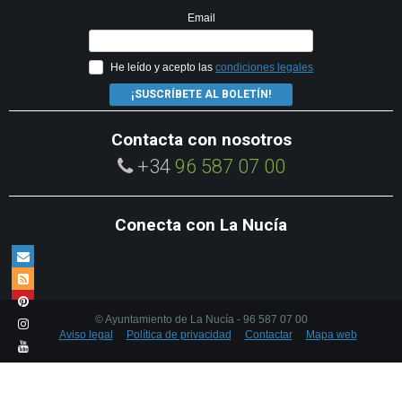
Email
He leído y acepto las
condiciones legales
¡SUSCRÍBETE AL BOLETÍN!
Contacta con nosotros
+34
96 587 07 00
Conecta con La Nucía
© Ayuntamiento de La Nucía - 96 587 07 00
Aviso legal
Política de privacidad
Contactar
Mapa web
We use own cookies and third party cookies to enhance the browsing
experience. To learn more about the cookies we use view our
cookies
policy
.