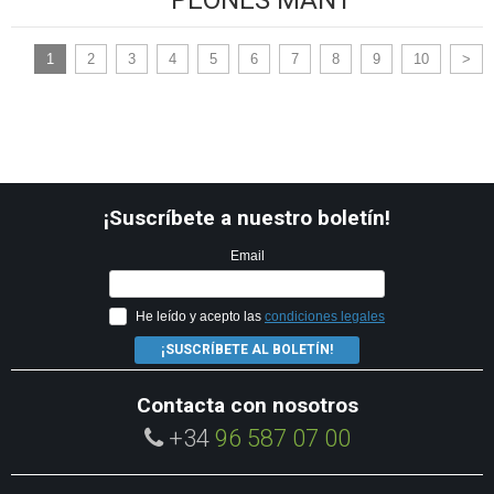
PEONES MANT
1
2
3
4
5
6
7
8
9
10
>
¡Suscríbete a nuestro boletín!
Email
He leído y acepto las
condiciones legales
¡SUSCRÍBETE AL BOLETÍN!
Contacta con nosotros
+34
96 587 07 00