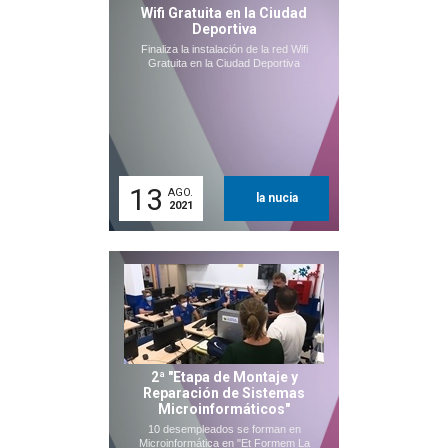
Wifi Gratuita en la Ciudad
Deportiva
Finaliza la instalación de la red Wifi
Gratuita en la Ciudad Deportiva
13
AGO.
la nucia
2021
2ª "Etapa de Montaje y
Reparación de Sistemas
Microinformáticos"
10 desempleados se forman en
Microinformática en "Et Formem La