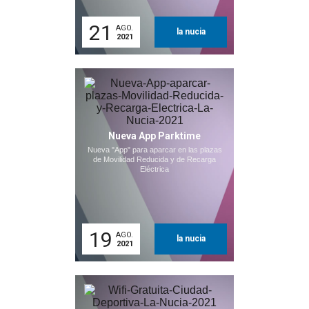
21
AGO.
la nucia
2021
Nueva App Parktime
Nueva "App" para aparcar en las plazas
de Movilidad Reducida y de Recarga
Eléctrica
19
AGO.
la nucia
2021