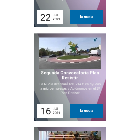
22
JUL.
la nucia
2021
Segunda Convocatoria Plan
Resistir
La Nucía destinará 691.214 € en ayudas
a microempresas y Autónomos en el 2º
Plan Resistir
16
JUL.
la nucia
2021