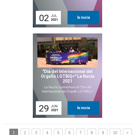
02
JUL.
la nucia
2021
"Día del Internacional del
Orgullo LGTBIQ+" La Nucia
2021
La Nucía conmemora el "Día del
Internacional del Orgullo LGTBIQ+"
29
JUN.
la nucia
2021
1
2
3
4
5
6
7
8
9
10
>