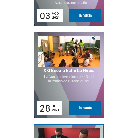
Favara" durante un año
03
AGO.
la nucia
2021
XXI Escola Estiu La Nucía
La Nucía subvenciona al 44% del
alumnado de l'Escola d'Estiu
28
JUL.
la nucia
2021