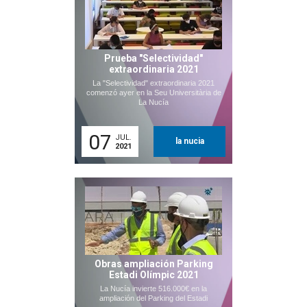
Prueba "Selectividad"
extraordinaria 2021
La "Selectividad" extraordinaria 2021
comenzó ayer en la Seu Universitària de
La Nucía
07
JUL.
la nucia
2021
Obras ampliación Parking
Estadi Olímpic 2021
La Nucía invierte 516.000€ en la
ampliación del Parking del Estadi