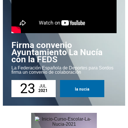
Firma convenio
Ayuntamiento La Nucía
con la FEDS
La Federación Española de Deportes para Sordos
firma un convenio de colaboración
23
JUL.
la nucia
2021