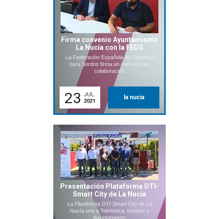
Firma convenio Ayuntamiento
La Nucía con la FEDS
La Federación Española de Deportes
para Sordos firma un convenio de
colaboración
23
JUL.
la nucia
2021
Presentación Plataforma DTI-
Smart City de La Nucía
La Plataforma DTI-Smart City de La
Nucía une a Telefónica, Invattur y
Ayuntamiento