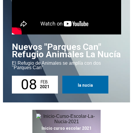
Nuevos "Parques Can"
Refugio Animales La Nucía
El Refugio de Animales se amplía con dos
"Parques Can"
08
FEB.
la nucia
2021
Inicio curso escolar 2021