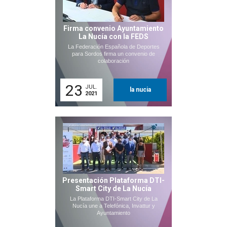
Firma convenio Ayuntamiento
La Nucía con la FEDS
La Federación Española de Deportes
para Sordos firma un convenio de
colaboración
23
JUL.
la nucia
2021
Presentación Plataforma DTI-
Smart City de La Nucía
La Plataforma DTI-Smart City de La
Nucía une a Telefónica, Invattur y
Ayuntamiento