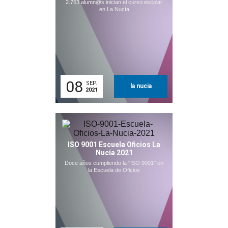
2.763 alumn@s inician el curso escolar
en La Nucía
08
SEP.
la nucia
2021
ISO 9001 Escuela Oficios La
Nucía 2021
Doce años cumpliendo la "ISO 9001" en
la Escuela de Oficios