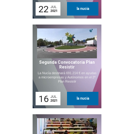
22
JUL.
la nucia
2021
Segunda Convocatoria Plan
Resistir
La Nucía destinará 691.214 € en ayudas
a microempresas y Autónomos en el 2º
Plan Resistir
16
JUL.
la nucia
2021