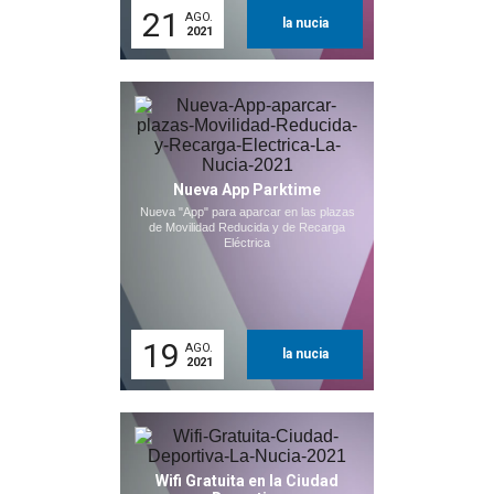
21
AGO.
la nucia
2021
Nueva App Parktime
Nueva "App" para aparcar en las plazas
de Movilidad Reducida y de Recarga
Eléctrica
19
AGO.
la nucia
2021
Wifi Gratuita en la Ciudad