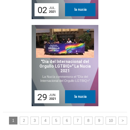
02
JUL.
la nucia
2021
"Día del Internacional del
Orgullo LGTBIQ+" La Nucia
2021
La Nucía conmemora el "Día del
Internacional del Orgullo LGTBIQ+"
29
JUN.
la nucia
2021
1
2
3
4
5
6
7
8
9
10
>