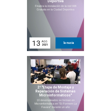
Deportiva
Finaliza la instalación de la red Wifi
Gratuita en la Ciudad Deportiva
13
AGO.
la nucia
2021
2ª "Etapa de Montaje y
Reparación de Sistemas
Microinformáticos"
10 desempleados se forman en
Microinformática en "Et Formem La
Favara" durante un año