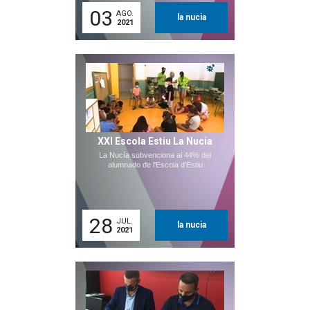
03
AGO.
la nucia
2021
XXI Escola Estiu La Nucía
La Nucía subvenciona al 44% del
alumnado de l'Escola d'Estiu
28
JUL.
la nucia
2021