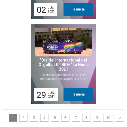
02
JUL.
la nucia
2021
"Día del Internacional del
Orgullo LGTBIQ+" La Nucia
2021
La Nucía conmemora el "Día del
Internacional del Orgullo LGTBIQ+"
29
JUN.
la nucia
2021
1
2
3
4
5
6
7
8
9
10
>