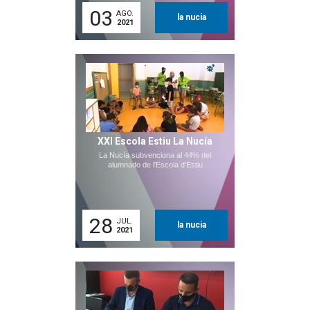
03
AGO.
la nucia
2021
XXI Escola Estiu La Nucía
La Nucía subvenciona al 44% del
alumnado de l'Escola d'Estiu
28
JUL.
la nucia
2021