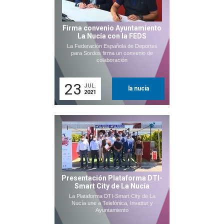
Firma convenio Ayuntamiento
La Nucía con la FEDS
La Federación Española de Deportes
para Sordos firma un convenio de
colaboración
23
JUL.
la nucia
2021
Presentación Plataforma DTI-
Smart City de La Nucía
La Plataforma DTI-Smart City de La
Nucía une a Telefónica, Invattur y
Ayuntamiento