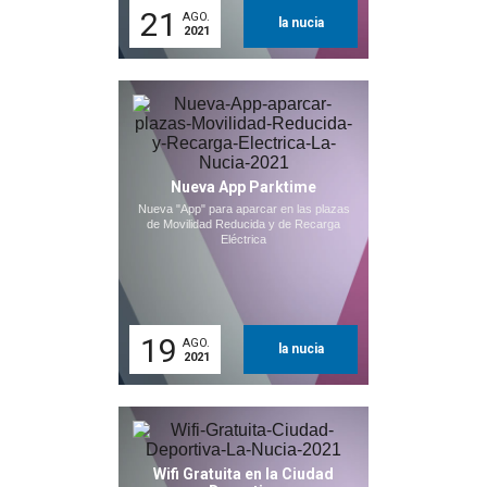
21
AGO.
la nucia
2021
Nueva App Parktime
Nueva "App" para aparcar en las plazas
de Movilidad Reducida y de Recarga
Eléctrica
19
AGO.
la nucia
2021
Wifi Gratuita en la Ciudad