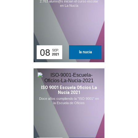
2.763 alumn@s inician el curso escolar
en La Nucía
08
SEP.
la nucia
2021
ISO 9001 Escuela Oficios La
Nucía 2021
Doce años cumpliendo la "ISO 9001" en
la Escuela de Oficios