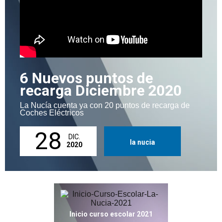
6 Nuevos puntos de
recarga Diciembre 2020
La Nucía cuenta ya con 20 puntos de recarga de
Coches Eléctricos
28
DIC.
la nucia
2020
Inicio curso escolar 2021