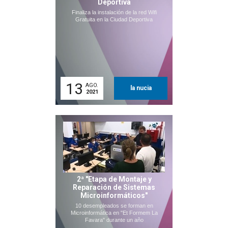
Deportiva
Finaliza la instalación de la red Wifi
Gratuita en la Ciudad Deportiva
13
AGO.
la nucia
2021
2ª "Etapa de Montaje y
Reparación de Sistemas
Microinformáticos"
10 desempleados se forman en
Microinformática en "Et Formem La
Favara" durante un año