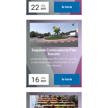
22
JUL.
la nucia
2021
Segunda Convocatoria Plan
Resistir
La Nucía destinará 691.214 € en ayudas
a microempresas y Autónomos en el 2º
Plan Resistir
16
JUL.
la nucia
2021