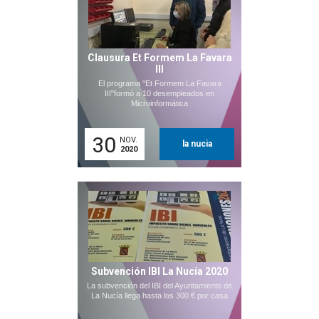
Clausura Et Formem La Favara
III
El programa "Et Formem La Favara
III"formó a 10 desempleados en
Microinformática
30
NOV.
la nucia
2020
Subvención IBI La Nucía 2020
La subvención del IBI del Ayuntamiento de
La Nucía llega hasta los 300 € por casa