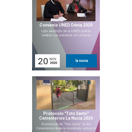
Convenio UNED Dénia 2020
L@s alumn@s de la UNED podrán
realizar sus prácticas en La Nucía
20
NOV.
la nucia
2020
Protocolo "Tots Sants"
Cementerios La Nucía 2020
El protocolo de "Tots Sants" de los
Cementerios limita la movilidady reduce el