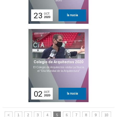
aforo
23
OCT.
la nucia
2020
Colegio de Arquitectos 2020
El Colegio de Arquitectos visita La Nucía
el "Día Mundial de la Arquitectura"
02
OCT.
la nucia
2020
<
1
2
3
4
5
6
7
8
9
10