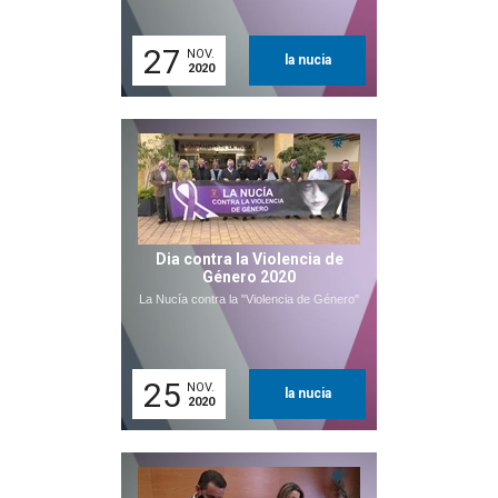
27
NOV.
la nucia
2020
Dia contra la Violencia de
Género 2020
La Nucía contra la "Violencia de Género"
25
NOV.
la nucia
2020