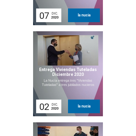
07
DIC.
la nucia
2020
Entrega Viviendas Tuteladas
Diciembre 2020
La Nucía entrega tres "Viviendas
Tuteladas" a tres jubilados nucieros
02
DIC.
la nucia
2020