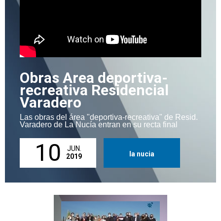
Obras Area deportiva-
recreativa Residencial
Varadero
Las obras del área "deportiva-recreativa" de Resid.
Varadero de La Nucía entran en su recta final
10
JUN.
la nucia
2019