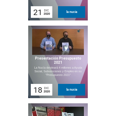
21
DIC.
la nucia
2020
Presentación Presupuesto
2021
La Nucía destinará 4 millones a Ayuda
Social, Subvenciones y Empleo en su
"Presupuesto 2021"
18
DIC.
la nucia
2020