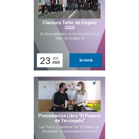
Clausura Taller de Empleo
2020
20 desempleados se han formado en el
Taller de Empleo XI
23
DIC.
la nucia
2020
Presentación Libro "El Palacio
de Terciopelo"
Las "luces y sombras" de "El Palacio de
Terciopelo" se presentaron en la Seu