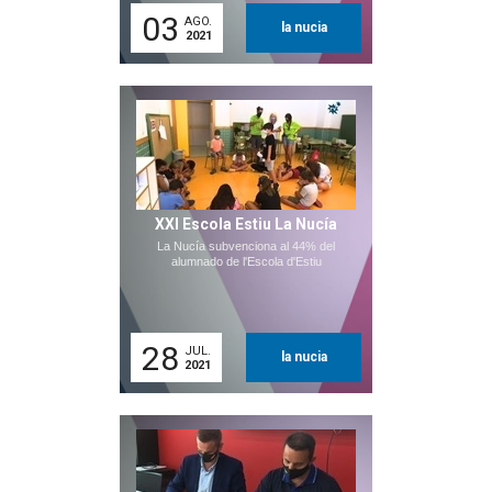
03
AGO.
la nucia
2021
XXI Escola Estiu La Nucía
La Nucía subvenciona al 44% del
alumnado de l'Escola d'Estiu
28
JUL.
la nucia
2021