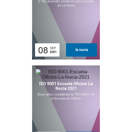
2.763 alumn@s inician el curso escolar
en La Nucía
08
SEP.
la nucia
2021
ISO 9001 Escuela Oficios La
Nucía 2021
Doce años cumpliendo la "ISO 9001" en
la Escuela de Oficios