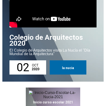
Colegio de Arquitectos
2020
El Colegio de Arquitectos visita La Nucía el "Día
Mundial de la Arquitectura"
02
OCT.
la nucia
2020
Inicio curso escolar 2021