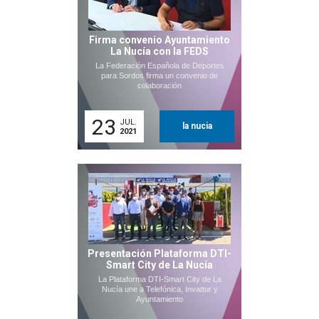
Firma convenio Ayuntamiento
La Nucía con la FEDS
La Federación Española de Deportes
para Sordos firma un convenio de
colaboración
23
JUL.
la nucia
2021
Presentación Plataforma DTI-
Smart City de La Nucía
La Plataforma DTI-Smart City de La
Nucía une a Telefónica, Invattur y
Ayuntamiento