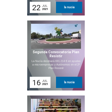
22
JUL.
la nucia
2021
Segunda Convocatoria Plan
Resistir
La Nucía destinará 691.214 € en ayudas
a microempresas y Autónomos en el 2º
Plan Resistir
16
JUL.
la nucia
2021