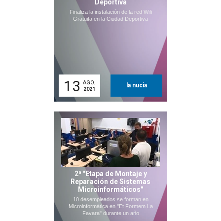
Deportiva
Finaliza la instalación de la red Wifi
Gratuita en la Ciudad Deportiva
13
AGO.
la nucia
2021
2ª "Etapa de Montaje y
Reparación de Sistemas
Microinformáticos"
10 desempleados se forman en
Microinformática en "Et Formem La
Favara" durante un año