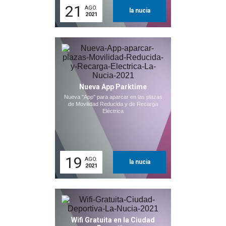
21
AGO.
la nucia
2021
Nueva App Parktime
Nueva "App" para aparcar en las plazas
de Movilidad Reducida y de Recarga
Eléctrica
19
AGO.
la nucia
2021
Wifi Gratuita en la Ciudad