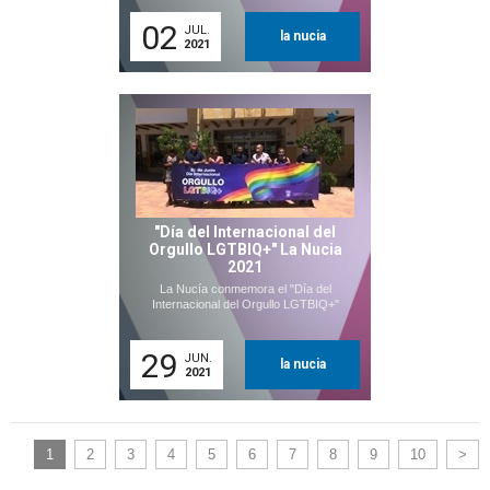
02
JUL.
la nucia
2021
"Día del Internacional del
Orgullo LGTBIQ+" La Nucia
2021
La Nucía conmemora el "Día del
Internacional del Orgullo LGTBIQ+"
29
JUN.
la nucia
2021
1
2
3
4
5
6
7
8
9
10
>