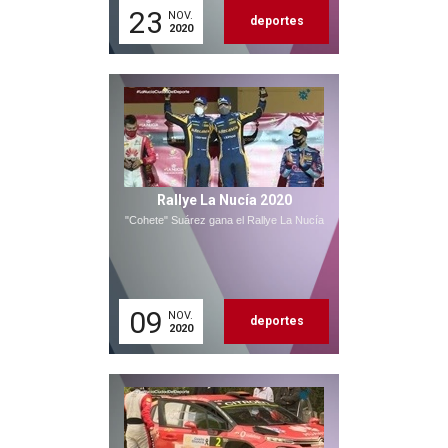
23
NOV.
deportes
2020
Rallye La Nucía 2020
"Cohete" Suárez gana el Rallye La Nucía
09
NOV.
deportes
2020