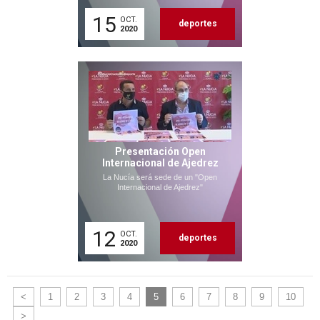
15
OCT.
deportes
2020
Presentación Open
Internacional de Ajedrez
La Nucía será sede de un "Open
Internacional de Ajedrez"
12
OCT.
deportes
2020
<
1
2
3
4
5
6
7
8
9
10
>