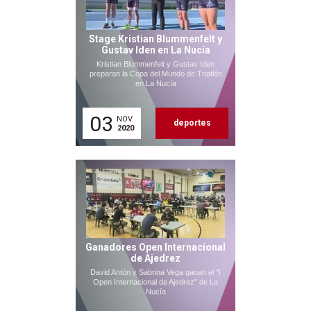
Stage Kristian Blummenfelt y
Gustav Iden en La Nucía
Kristian Blummenfelt y Gustav Iden
preparan la Copa del Mundo de Triatlón
en La Nucía
03
NOV.
deportes
2020
Ganadores Open Internacional
de Ajedrez
David Antón y Sabrina Vega ganan el "I
Open Internacional de Ajedrez" de La
Nucía