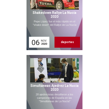
Shakedown Rallye La Nucía
2020
Pepe López fue el más rápido en el
"shake down" del Rallye de La Nucía
06
NOV.
deportes
2020
Simultáneas Ajedrez La Nucía
2020
28 ajedrecistas desafiaron a los
campeones de España en las
"Simultáneas de La Nucía"