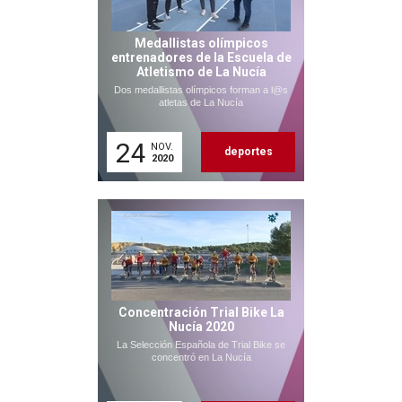
Medallistas olímpicos
entrenadores de la Escuela de
Atletismo de La Nucía
Dos medallistas olímpicos forman a l@s
atletas de La Nucía
24
NOV.
deportes
2020
Concentración Trial Bike La
Nucía 2020
La Selección Española de Trial Bike se
concentró en La Nucía