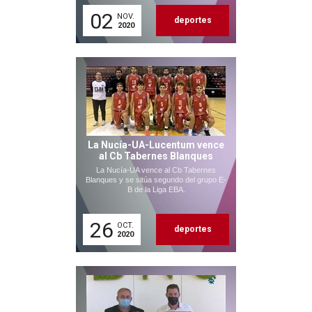
02
NOV.
deportes
2020
La Nucía-UA-Lucentum vence
al Cb Tabernes Blanques
La Nucía-UA vence al Cb Tabernes
Blanques y se sitúa segundo del grupo E-
B de la Liga EBA.
26
OCT.
deportes
2020