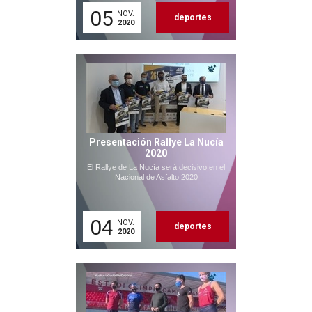
05
NOV.
deportes
2020
Presentación Rallye La Nucía
2020
El Rallye de La Nucía será decisivo en el
Nacional de Asfalto 2020
04
NOV.
deportes
2020