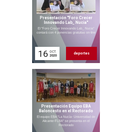
Presentación "Foro Crecer
Innovando Lab_ Nucia"
El "Foro Crecer Innovando Lab_ Nucia"
contará con 4 ponencias gratuitas on-line
16
OCT.
deportes
2020
Presentación Equipo EBA
Baloncesto en el Rectorado
El equipo EBA "La Nucía- Universidad de
Alicante-FLBA" se presenta en el
Rectorado