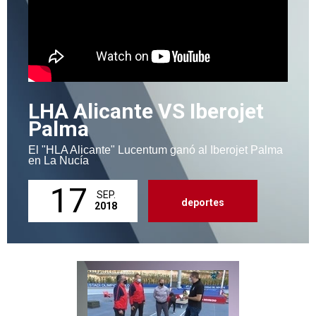
LHA Alicante VS Iberojet
Palma
El "HLA Alicante" Lucentum ganó al Iberojet Palma
en La Nucía
17
SEP.
deportes
2018