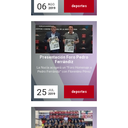
06
AGO.
deportes
2019
Presentación Foro Pedro
Ferrándiz
La Nucía acogerá un "Foro Homenaje a
Pedro Ferrándiz" con Florentino Pérez
25
JUL.
deportes
2019