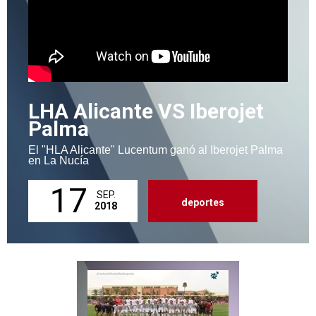
LHA Alicante VS Iberojet
Palma
El "HLA Alicante" Lucentum ganó al Iberojet Palma
en La Nucía
17
SEP.
deportes
2018