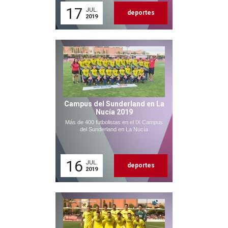
17
JUL.
deportes
2019
Campus del Sunderland en La
Nucía 2019
Más de 400 futbolistas en el IX Campus
del Sunderland en La Nucía
16
JUL.
deportes
2019