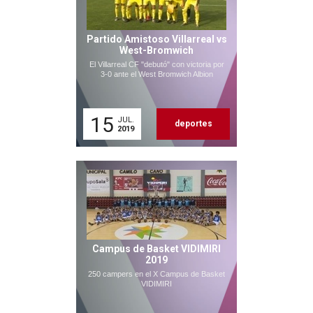
Partido Amistoso Villarreal vs
West-Bromwich
El Villarreal CF "debutó" con victoria por
3-0 ante el West Bromwich Albion
15
JUL.
deportes
2019
Campus de Basket VIDIMIRI
2019
250 campers en el X Campus de Basket
VIDIMIRI