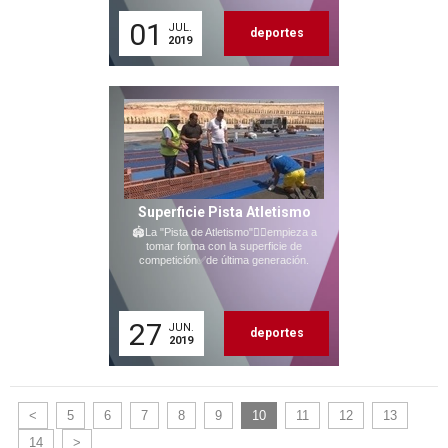
01
JUL.
deportes
2019
Superficie Pista Atletismo
🏟La "Pista de Atletismo"🏃‍♂empieza a
tomar forma con la superficie de
competición✅de última generación.
27
JUN.
deportes
2019
<
5
6
7
8
9
10
11
12
13
14
>