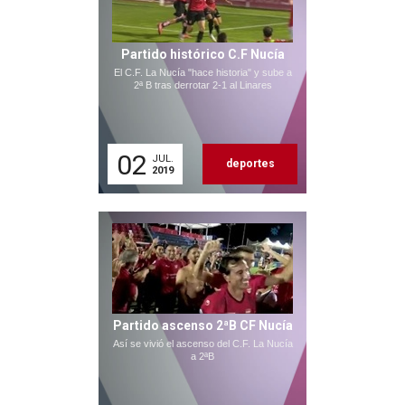
Partido histórico C.F Nucía
El C.F. La Nucía "hace historia" y sube a
2ª B tras derrotar 2-1 al Linares
02
JUL.
deportes
2019
Partido ascenso 2ªB CF Nucía
Así se vivió el ascenso del C.F. La Nucía
a 2ªB