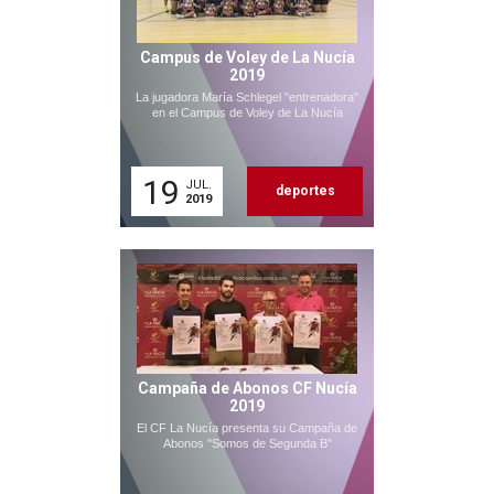
Campus de Voley de La Nucía
2019
La jugadora María Schlegel "entrenadora"
en el Campus de Voley de La Nucía
19
JUL.
deportes
2019
Campaña de Abonos CF Nucía
2019
El CF La Nucía presenta su Campaña de
Abonos "Somos de Segunda B"