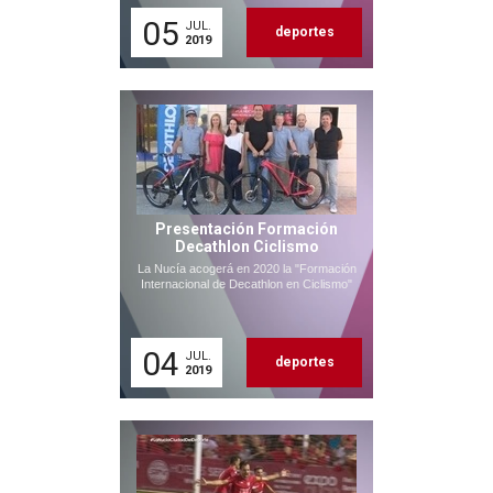
05
JUL.
deportes
2019
Presentación Formación
Decathlon Ciclismo
La Nucía acogerá en 2020 la "Formación
Internacional de Decathlon en Ciclismo"
04
JUL.
deportes
2019