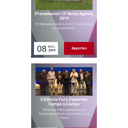
Presentación CF Nucía Agosto
2019
El Villarreal derrotó 0-4 al CF La Nucía en
su presentación
08
AGO.
deportes
2019
II Edición Foro Deportivo
Campo a Campo
Florentino Pérez participó en el
"Homenaje a Pedro Ferrándiz" en La
Nucía