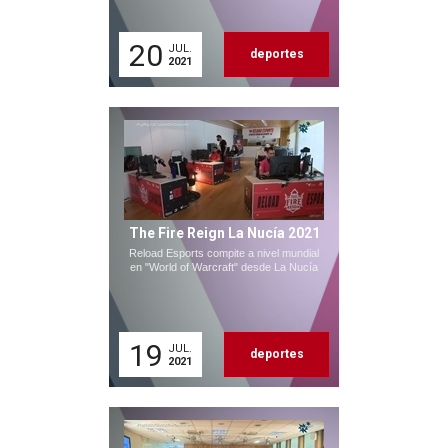
20
JUL.
deportes
2021
The Fire Reign La Nucía 2021
Reload Esports compite a nivel mundial
en "World of Warcraft" desde La Nucía
19
JUL.
deportes
2021