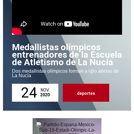
Medallistas olímpicos
entrenadores de la Escuela
de Atletismo de La Nucía
Dos medallistas olímpicos forman a l@s atletas de
La Nucía
24
NOV.
deportes
2020