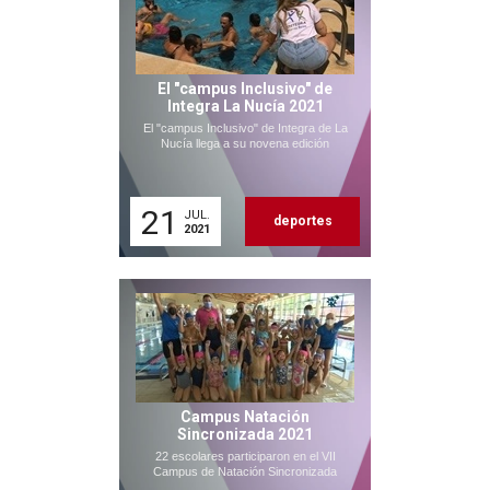
El "campus Inclusivo" de
Integra La Nucía 2021
El "campus Inclusivo" de Integra de La
Nucía llega a su novena edición
21
JUL.
deportes
2021
Campus Natación
Sincronizada 2021
22 escolares participaron en el VII
Campus de Natación Sincronizada