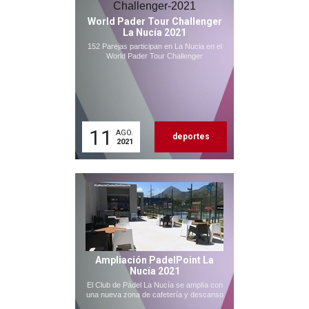
World Pader Tour Challenger
La Nucía 2021
152 Parejas participan en La Nucia en el
World Pader Tour Challenger
11
AGO.
deportes
2021
Ampliación PadelPoint La
Nucía 2021
El Club de Pádel La Nucía se amplía con
una nueva zona de cafetería y descanso