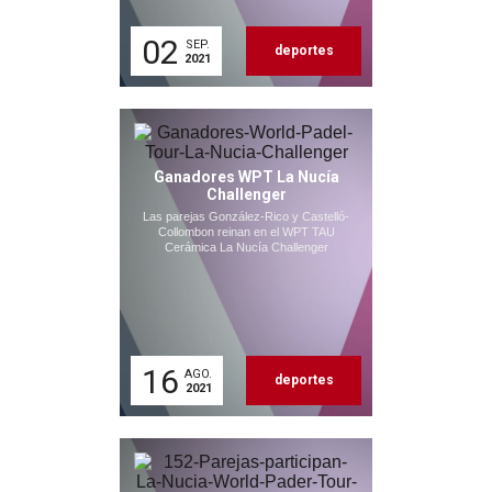
02
SEP.
deportes
2021
Ganadores WPT La Nucía
Challenger
Las parejas González-Rico y Castelló-
Collombon reinan en el WPT TAU
Cerámica La Nucía Challenger
16
AGO.
deportes
2021