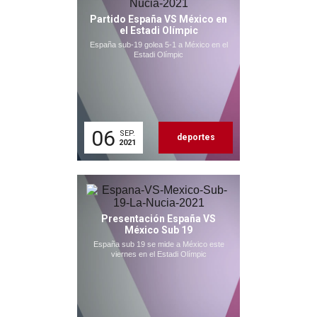
Partido España VS México en
el Estadi Olímpic
España sub-19 golea 5-1 a México en el
Estadi Olímpic
06
SEP.
deportes
2021
Presentación España VS
México Sub 19
España sub 19 se mide a México este
viernes en el Estadi Olímpic