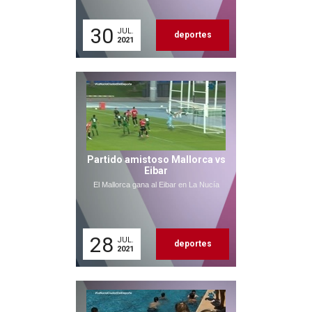
30
JUL.
deportes
2021
Partido amistoso Mallorca vs
Eibar
El Mallorca gana al Eibar en La Nucía
28
JUL.
deportes
2021