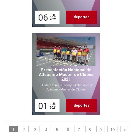
06
JUL.
deportes
2021
Presentación Nacional de
Atletismo Máster de Clubes
2021
El Estadi Olímpic acoge el Nacional de
Atletismo Máster de Clubes
01
JUL.
deportes
2021
1
2
3
4
5
6
7
8
9
10
>