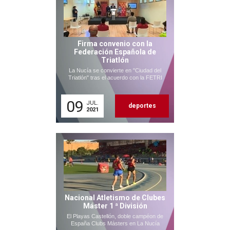
Firma convenio con la
Federación Española de
Triatlón
La Nucía se convierte en "Ciudad del
Triatlón" tras el acuerdo con la FETRI
09
JUL.
deportes
2021
Nacional Atletismo de Clubes
Máster 1 ª División
El Playas Castellón, doble campéon de
España Clubs Másters en La Nucía