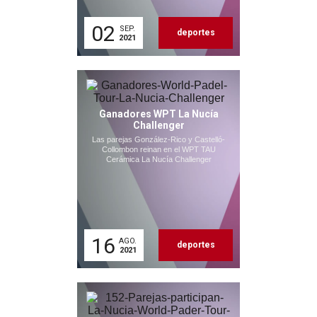
02
SEP.
deportes
2021
Ganadores WPT La Nucía
Challenger
Las parejas González-Rico y Castelló-
Collombon reinan en el WPT TAU
Cerámica La Nucía Challenger
16
AGO.
deportes
2021