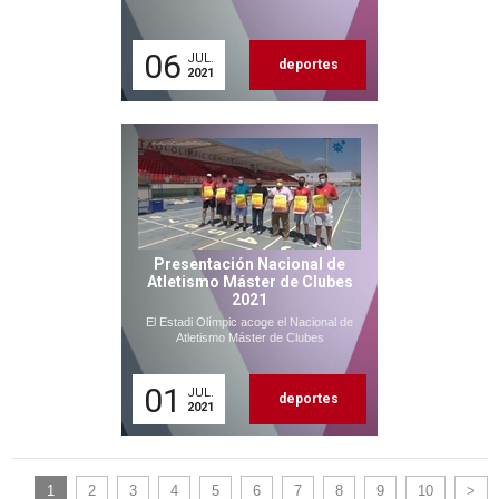
06
JUL.
deportes
2021
Presentación Nacional de
Atletismo Máster de Clubes
2021
El Estadi Olímpic acoge el Nacional de
Atletismo Máster de Clubes
01
JUL.
deportes
2021
1
2
3
4
5
6
7
8
9
10
>