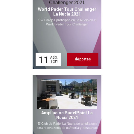
World Pader Tour Challenger
La Nucía 2021
152 Parejas participan en La Nucia en el
World Pader Tour Challenger
11
AGO.
deportes
2021
Ampliación PadelPoint La
Nucía 2021
El Club de Pádel La Nucía se amplía con
una nueva zona de cafetería y descanso