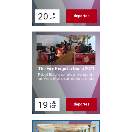
20
JUL.
deportes
2021
The Fire Reign La Nucía 2021
Reload Esports compite a nivel mundial
en "World of Warcraft" desde La Nucía
19
JUL.
deportes
2021