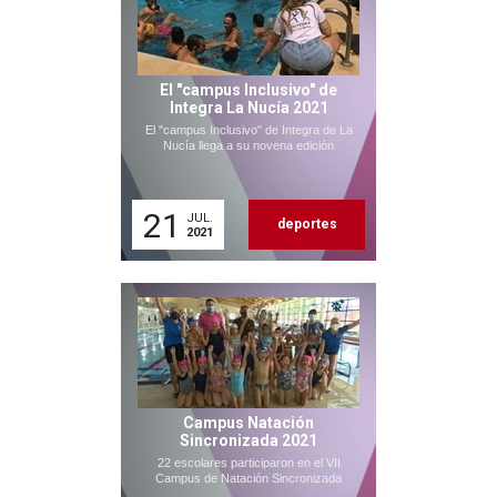
El "campus Inclusivo" de
Integra La Nucía 2021
El "campus Inclusivo" de Integra de La
Nucía llega a su novena edición
21
JUL.
deportes
2021
Campus Natación
Sincronizada 2021
22 escolares participaron en el VII
Campus de Natación Sincronizada