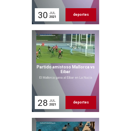
30
JUL.
deportes
2021
Partido amistoso Mallorca vs
Eibar
El Mallorca gana al Eibar en La Nucía
28
JUL.
deportes
2021