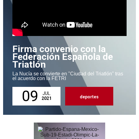
Firma convenio con la
Federación Española de
Triatlón
La Nucía se convierte en "Ciudad del Triatlón" tras
el acuerdo con la FETRI
09
JUL.
deportes
2021