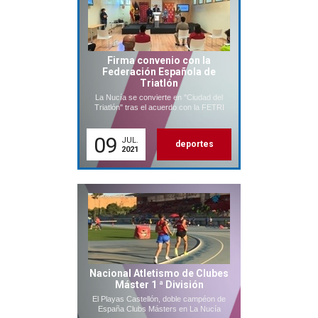
Firma convenio con la
Federación Española de
Triatlón
La Nucía se convierte en "Ciudad del
Triatlón" tras el acuerdo con la FETRI
09
JUL.
deportes
2021
Nacional Atletismo de Clubes
Máster 1 ª División
El Playas Castellón, doble campéon de
España Clubs Másters en La Nucía