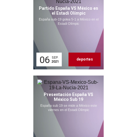
Partido España VS México en
el Estadi Olímpic
España sub-19 golea 5-1 a México en el
Estadi Olímpic
06
SEP.
deportes
2021
Presentación España VS
México Sub 19
España sub 19 se mide a México este
viernes en el Estadi Olímpic