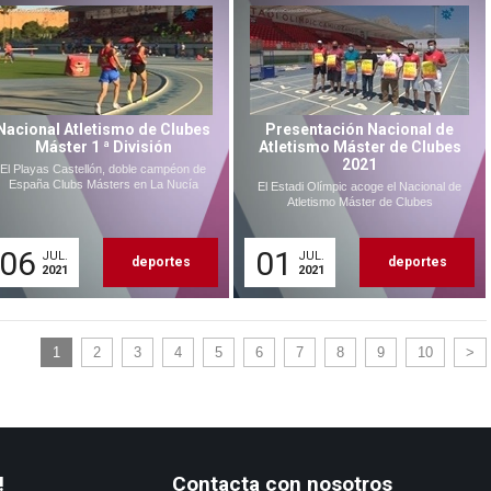
Nacional Atletismo de Clubes
Presentación Nacional de
Máster 1 ª División
Atletismo Máster de Clubes
2021
El Playas Castellón, doble campéon de
España Clubs Másters en La Nucía
El Estadi Olímpic acoge el Nacional de
Atletismo Máster de Clubes
06
01
JUL.
JUL.
deportes
deportes
2021
2021
1
2
3
4
5
6
7
8
9
10
>
!
Contacta con nosotros