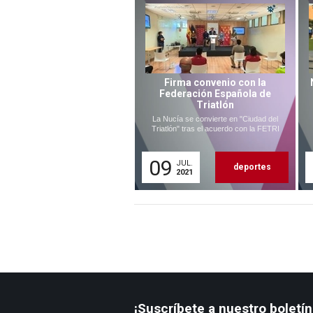
Firma convenio con la
Federación Española de
Triatlón
La Nucía se convierte en "Ciudad del
Triatlón" tras el acuerdo con la FETRI
09
JUL.
deportes
2021
¡Suscríbete a nuestro boletín