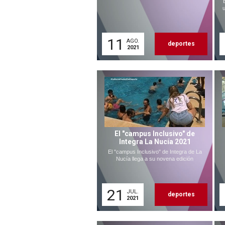
u
11
AGO.
deportes
2021
El "campus Inclusivo" de
Integra La Nucía 2021
El "campus Inclusivo" de Integra de La
Nucía llega a su novena edición
21
JUL.
deportes
2021