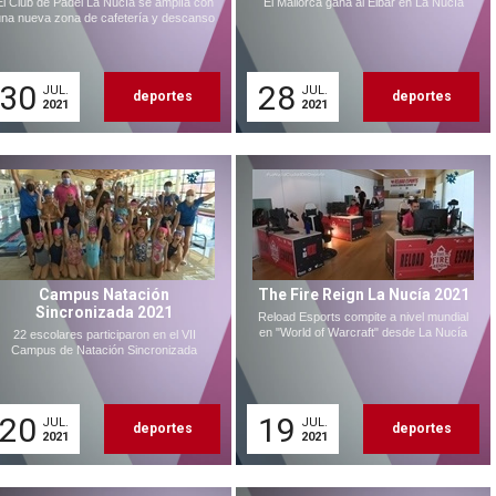
El Club de Pádel La Nucía se amplía con
El Mallorca gana al Eibar en La Nucía
na nueva zona de cafetería y descanso
30
28
JUL.
JUL.
deportes
deportes
2021
2021
Campus Natación
The Fire Reign La Nucía 2021
Sincronizada 2021
Reload Esports compite a nivel mundial
en "World of Warcraft" desde La Nucía
22 escolares participaron en el VII
Campus de Natación Sincronizada
20
19
JUL.
JUL.
deportes
deportes
2021
2021