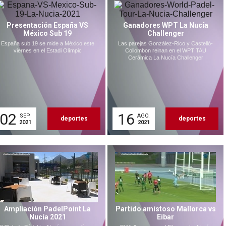
Presentación España VS
Ganadores WPT La Nucía
México Sub 19
Challenger
España sub 19 se mide a México este
Las parejas González-Rico y Castelló-
viernes en el Estadi Olímpic
Collombon reinan en el WPT TAU
Cerámica La Nucía Challenger
02
16
SEP.
AGO.
deportes
deportes
2021
2021
Ampliación PadelPoint La
Partido amistoso Mallorca vs
Nucía 2021
Eibar