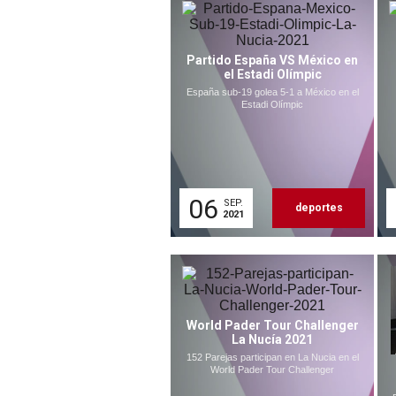
Partido España VS México en
el Estadi Olímpic
España sub-19 golea 5-1 a México en el
Estadi Olímpic
06
SEP.
deportes
2021
World Pader Tour Challenger
La Nucía 2021
152 Parejas participan en La Nucia en el
World Pader Tour Challenger