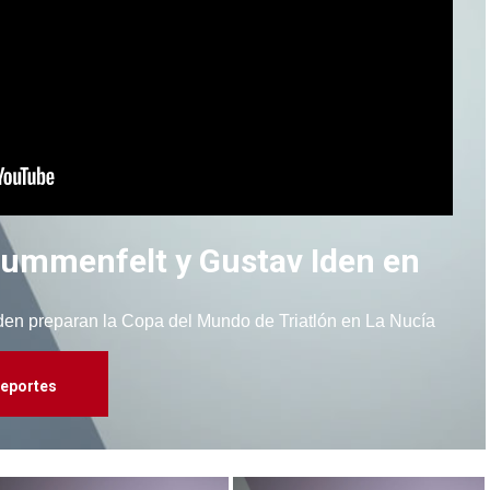
Blummenfelt y Gustav Iden en
Iden preparan la Copa del Mundo de Triatlón en La Nucía
eportes