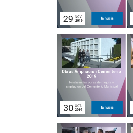
29
NOV.
la nucia
2019
Obras Ampliación Cementerio
2019
Finalizan las obras de mejora y
ampliación del Cementerio Municipal
30
OCT.
la nucia
2019