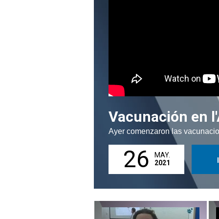
Vacunación en l'
Ayer comenzaron las vacunacion
26
MAY.
2021