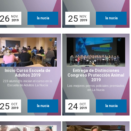
26
25
NOV.
NOV.
la nucia
la nucia
2019
2019
Inicio Curso Escuela de
Entrega de Distinciones
Adultos 2019
Congreso Protección Animal
2019
219 alumn@s inician el curso en la
Escuela de Adultos La Nucía
Los mejores perros policiales premiados
en La Nucia
25
24
OCT.
OCT.
la nucia
la nucia
2019
2019