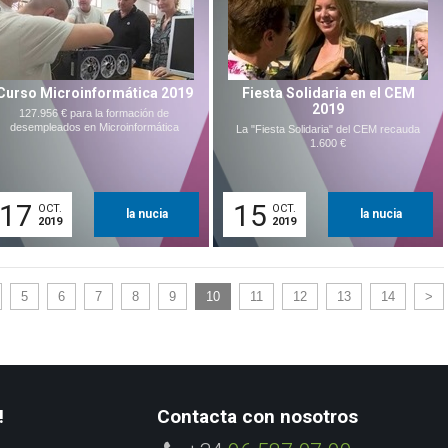
Curso Microinformática 2019
Fiesta Solidaria en el CEM
2019
127.956 € para la formación de
desempleados en Microinformática
La "Fiesta Solidaria" del CEM recauda
1.600 €
17
15
OCT.
OCT.
la nucia
la nucia
2019
2019
5
6
7
8
9
10
11
12
13
14
>
!
Contacta con nosotros