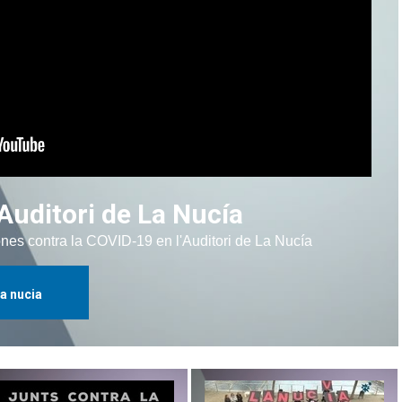
Auditori de La Nucía
es contra la COVID-19 en l'Auditori de La Nucía
la nucia