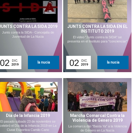
JUNTS CONTRA LA SIDA 2019
JUNTS CONTRA LA SIDA EN EL
INSTITUTO 2019
Junts contra la SIDA - Concejalía de
Juventud de La Nucia
El video "Junts contra la SIDA" se
presenta en el Instituto para "concienciar"
02
02
DIC.
DIC.
la nucia
la nucia
2019
2019
Día de la Infancia 2019
Marcha Comarcal Contra la
Violencia de Género 2019
El pasado sábado 23 de noviembre se
celebró el Día de la Infancia 2019 en La
La comarca dijo "Basta Ya" a la Violencia
Ciutat Esportiva Camilo Cano
de Género en La Nucía