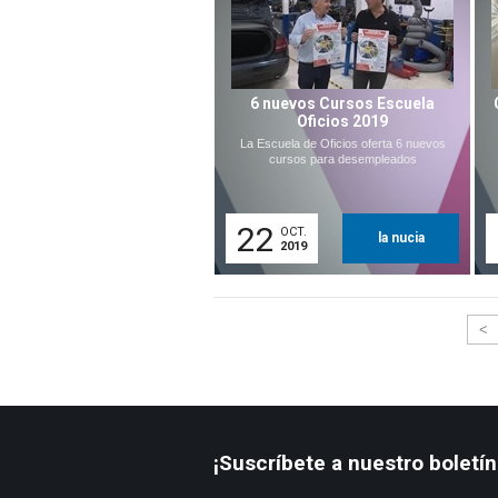
6 nuevos Cursos Escuela
Oficios 2019
La Escuela de Oficios oferta 6 nuevos
cursos para desempleados
22
OCT.
la nucia
2019
<
¡Suscríbete a nuestro boletín