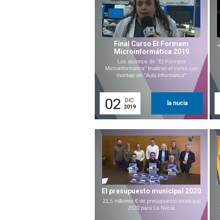
Final Curso Et Formem
Microinformática 2019
Los alumnos de "Et Formem
Microinformática" finalizan el curso con
montaje de "Aula Informática"
02
DIC.
la nucia
2019
El presupuesto municipal 2020
21,5 millones € de presupuesto municipal
2020 para La Nucía