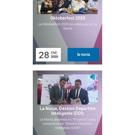
Oktoberfest 2020
La Oktoberfest 2020 se celebrará en La
Nucía
28
ENE.
la nucia
2020
La Nucía, Destino Deportivo
Inteligente (DDI)
La Nucía presenta su "Proyecto" para
convertirse en "Destino Deportivo
Inteligente (DDI)"