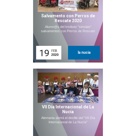
Salvamento con Perros de
Rescate 2020
Alumn@s del Instituto "simulan"
salvamentos con Perros de Rescate
19
FEB.
la nucia
2020
VII Día Internacional de La
Nucía
Alemania abrirá el desfile del "VII Día
Internacional de La Nucía"