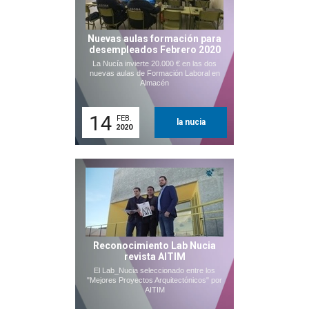
Nuevas aulas formación para
desempleados Febrero 2020
La Nucía invierte 20.000 € en las dos
nuevas aulas de Formación Laboral en
Almacén
14
FEB.
la nucia
2020
Reconocimiento Lab Nucia
revista AITIM
El Lab_Nucia seleccionado entre los
"Mejores Proyectos Arquitectónicos" por
AITIM