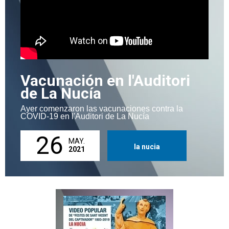
Vacunación en l'Auditori
de La Nucía
Ayer comenzaron las vacunaciones contra la
COVID-19 en l'Auditori de La Nucía
26
MAY.
la nucia
2021