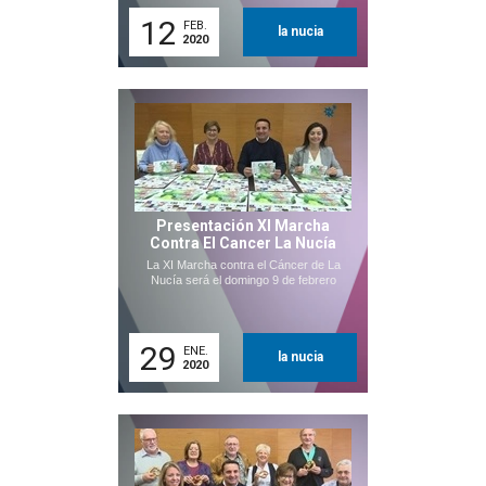
12
FEB.
la nucia
2020
Presentación XI Marcha
Contra El Cancer La Nucía
La XI Marcha contra el Cáncer de La
Nucía será el domingo 9 de febrero
29
ENE.
la nucia
2020