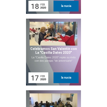
18
FEB.
la nucia
2020
Celebramos San Valentín con
La "Casilla Dates 2020"
La "Casilla Dates 2020" repite su éxito
con dos parejas "de aniversario"
17
FEB.
la nucia
2020