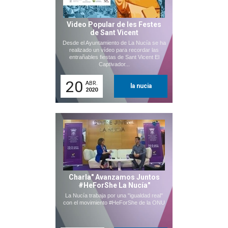
Video Popular de les Festes
de Sant Vicent
Desde el Ayuntamiento de La Nucía se ha
realizado un vídeo para recordar las
entrañables fiestas de Sant Vicent El
Captivador...
20
ABR.
la nucia
2020
Charla" Avanzamos Juntos
#HeForShe La Nucía"
La Nucía trabaja por una "igualdad real"
con el movimiento #HeForShe de la ONU