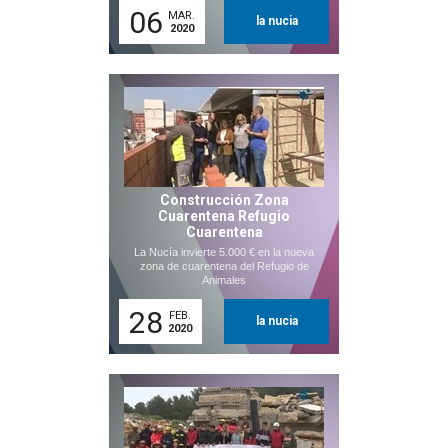
06
MAR.
la nucia
2020
Construcción Zona
Cuarentena Refugio
Cuarentena
La Nucía invierte 5.000 € en la nueva
zona de cuarentena del Refugio de
Animales
28
FEB.
la nucia
2020