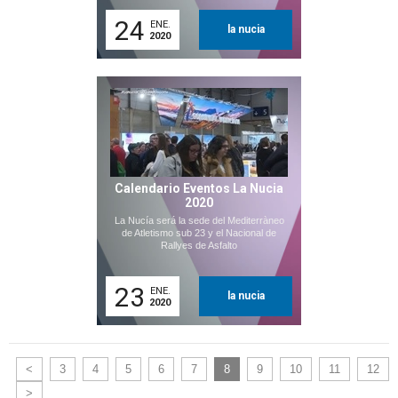
24
ENE.
la nucia
2020
Calendario Eventos La Nucia
2020
La Nucía será la sede del Mediterràneo
de Atletismo sub 23 y el Nacional de
Rallyes de Asfalto
23
ENE.
la nucia
2020
<
3
4
5
6
7
8
9
10
11
12
>