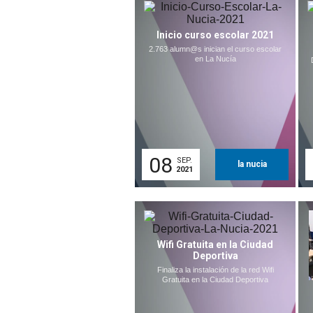
Inicio curso escolar 2021
2.763 alumn@s inician el curso escolar
en La Nucía
08
SEP.
la nucia
2021
Wifi Gratuita en la Ciudad
Deportiva
Finaliza la instalación de la red Wifi
Gratuita en la Ciudad Deportiva