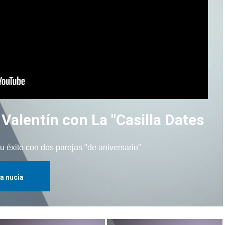
alentín con La "Casilla Dates
u éxito con dos parejas "de aniversario"
la nucia