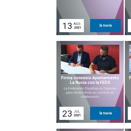
13
AGO.
la nucia
2021
Firma convenio Ayuntamiento
La Nucía con la FEDS
La Federación Española de Deportes
para Sordos firma un convenio de
colaboración
23
JUL.
la nucia
2021