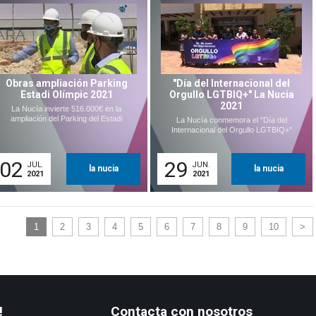
Obras ampliación Parking
"Día del Internacional del
Estadi Olímpic 2021
Orgullo LGTBIQ+" La Nucia
2021
La Nucía invierte 516.000€ en la
ampliación del Parking del Estadi
La Nucía conmemora el "Día del
Internacional del Orgullo LGTBIQ+"
02
29
JUL.
JUN.
la nucia
la nucia
2021
2021
1
2
3
4
5
6
7
8
9
10
>
!
Contacta con nosotros