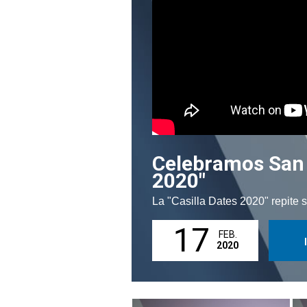
Celebramos San V
2020"
La "Casilla Dates 2020" repite s
17
FEB.
2020