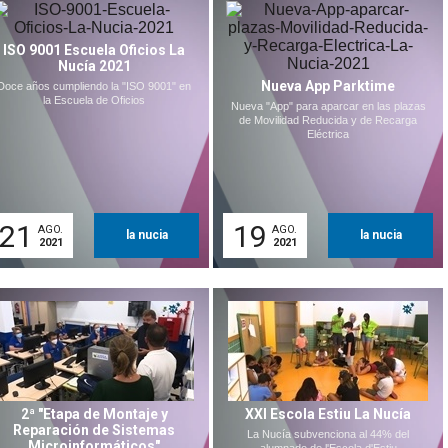
ISO 9001 Escuela Oficios La
Nucía 2021
Nueva App Parktime
Doce años cumpliendo la "ISO 9001" en
la Escuela de Oficios
Nueva "App" para aparcar en las plazas
de Movilidad Reducida y de Recarga
Eléctrica
21
19
AGO.
AGO.
la nucia
la nucia
2021
2021
2ª "Etapa de Montaje y
XXI Escola Estiu La Nucía
Reparación de Sistemas
La Nucía subvenciona al 44% del
Microinformáticos"