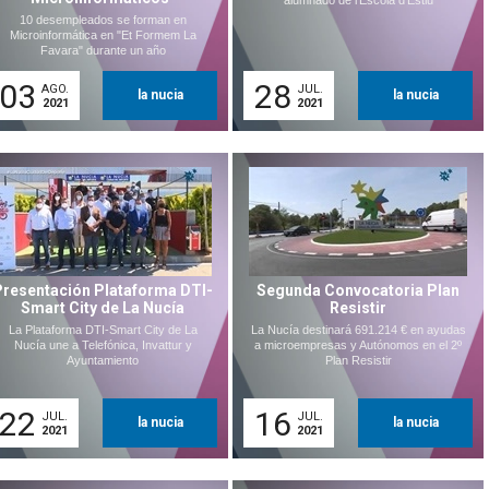
alumnado de l'Escola d'Estiu
10 desempleados se forman en
Microinformática en "Et Formem La
Favara" durante un año
03
28
AGO.
JUL.
la nucia
la nucia
2021
2021
Presentación Plataforma DTI-
Segunda Convocatoria Plan
Smart City de La Nucía
Resistir
La Plataforma DTI-Smart City de La
La Nucía destinará 691.214 € en ayudas
Nucía une a Telefónica, Invattur y
a microempresas y Autónomos en el 2º
Ayuntamiento
Plan Resistir
22
16
JUL.
JUL.
la nucia
la nucia
2021
2021