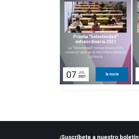
Prueba "Selectividad"
extraordinaria 2021
La "Selectividad" extraordinaria 2021
comenzó ayer en la Seu Universitària de
La Nucía
07
JUL.
la nucia
2021
¡Suscríbete a nuestro boletín