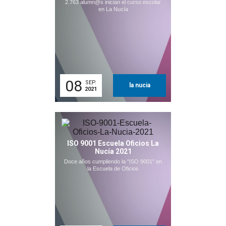
2.763 alumn@s inician el curso escolar
en La Nucía
08
SEP.
la nucia
2021
ISO 9001 Escuela Oficios La
Nucía 2021
Doce años cumpliendo la "ISO 9001" en
la Escuela de Oficios