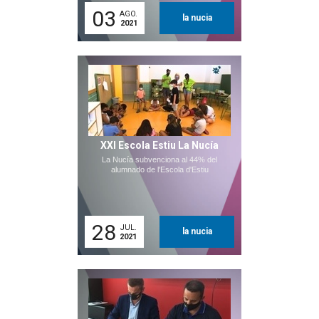
03
AGO.
la nucia
2021
XXI Escola Estiu La Nucía
La Nucía subvenciona al 44% del
alumnado de l'Escola d'Estiu
28
JUL.
la nucia
2021