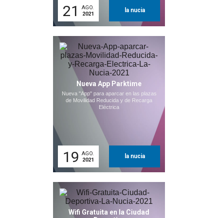
21
AGO.
la nucia
2021
Nueva App Parktime
Nueva "App" para aparcar en las plazas
de Movilidad Reducida y de Recarga
Eléctrica
19
AGO.
la nucia
2021
Wifi Gratuita en la Ciudad