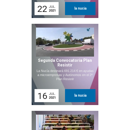
22
JUL.
la nucia
2021
Segunda Convocatoria Plan
Resistir
La Nucía destinará 691.214 € en ayudas
a microempresas y Autónomos en el 2º
Plan Resistir
16
JUL.
la nucia
2021