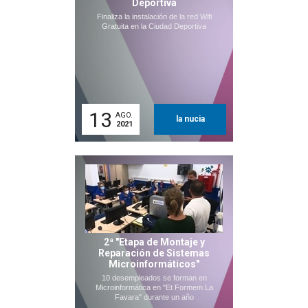
Deportiva
Finaliza la instalación de la red Wifi
Gratuita en la Ciudad Deportiva
13
AGO.
la nucia
2021
2ª "Etapa de Montaje y
Reparación de Sistemas
Microinformáticos"
10 desempleados se forman en
Microinformática en "Et Formem La
Favara" durante un año