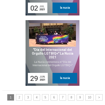
02
JUL.
la nucia
2021
"Día del Internacional del
Orgullo LGTBIQ+" La Nucia
2021
La Nucía conmemora el "Día del
Internacional del Orgullo LGTBIQ+"
29
JUN.
la nucia
2021
1
2
3
4
5
6
7
8
9
10
>