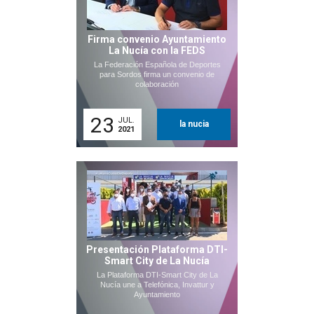
Firma convenio Ayuntamiento
La Nucía con la FEDS
La Federación Española de Deportes
para Sordos firma un convenio de
colaboración
23
JUL.
la nucia
2021
Presentación Plataforma DTI-
Smart City de La Nucía
La Plataforma DTI-Smart City de La
Nucía une a Telefónica, Invattur y
Ayuntamiento