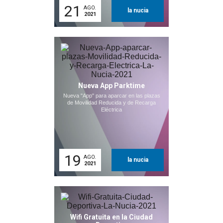
21
AGO.
la nucia
2021
Nueva App Parktime
Nueva "App" para aparcar en las plazas
de Movilidad Reducida y de Recarga
Eléctrica
19
AGO.
la nucia
2021
Wifi Gratuita en la Ciudad