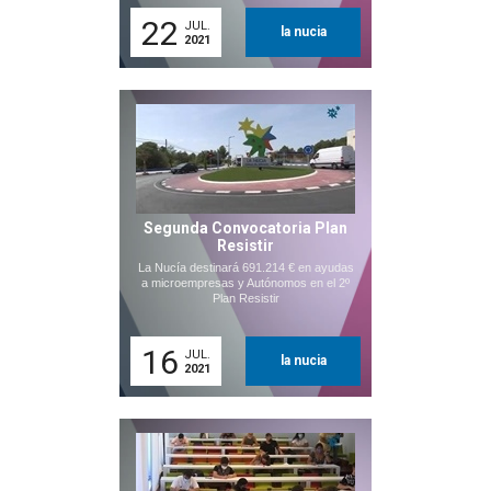
22
JUL.
la nucia
2021
Segunda Convocatoria Plan
Resistir
La Nucía destinará 691.214 € en ayudas
a microempresas y Autónomos en el 2º
Plan Resistir
16
JUL.
la nucia
2021