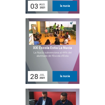
03
AGO.
la nucia
2021
XXI Escola Estiu La Nucía
La Nucía subvenciona al 44% del
alumnado de l'Escola d'Estiu
28
JUL.
la nucia
2021