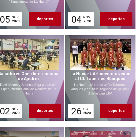
"Simultáneas de La Nucía"
05
04
NOV.
NOV.
deportes
deportes
2020
2020
Ganadores Open Internacional
La Nucía-UA-Lucentum vence
de Ajedrez
al Cb Tabernes Blanques
David Antón y Sabrina Vega ganan el "I
La Nucía-UA vence al Cb Tabernes
Open Internacional de Ajedrez" de La
Blanques y se sitúa segundo del grupo E-
Nucía
B de la Liga EBA.
02
26
NOV.
OCT.
deportes
deportes
2020
2020