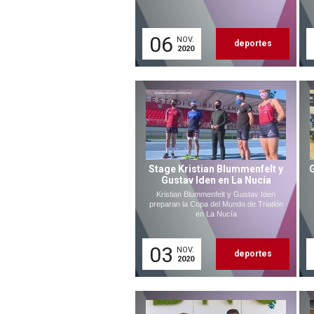
06
NOV.
deportes
2020
Stage Kristian Blummenfelt y
Gustav Iden en La Nucía
Kristian Blummenfelt y Gustav Iden
preparan la Copa del Mundo de Triatlón
en La Nucía
03
NOV.
deportes
2020