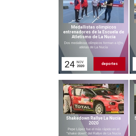
Medallistas olímpicos
entrenadores de la Escuela de
Atletismo de La Nucía
Dos medallistas olímpicos forman a l@s
atletas de La Nucía
24
NOV.
deportes
2020
Shakedown Rallye La Nucía
2020
Pepe López fue el más rápido en el
"shake down" del Rallye de La Nucía