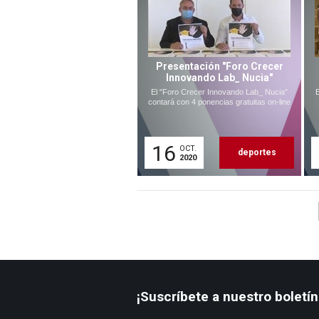
Presentación "Foro Crecer
Innovando Lab_ Nucia"
El "Foro Crecer Innovando Lab_ Nucia"
contará con 4 ponencias gratuitas on-line
16
OCT.
deportes
2020
¡Suscríbete a nuestro boletín