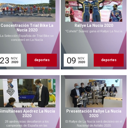
Concentración Trial Bike La
Rallye La Nucía 2020
Nucía 2020
"Cohete" Suárez gana el Rallye La Nucía
La Selección Española de Trial Bike se
concentró en La Nucía
23
09
NOV.
NOV.
deportes
deportes
2020
2020
Simultáneas Ajedrez La Nucía
Presentación Rallye La Nucía
2020
2020
28 ajedrecistas desafiaron a los
El Rallye de La Nucía será decisivo en el
campeones de España en las
Nacional de Asfalto 2020