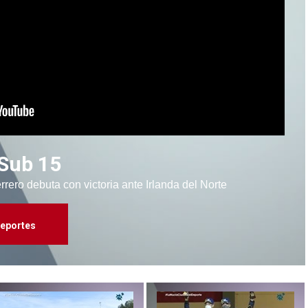
 Sub 15
ero debuta con victoria ante Irlanda del Norte
eportes