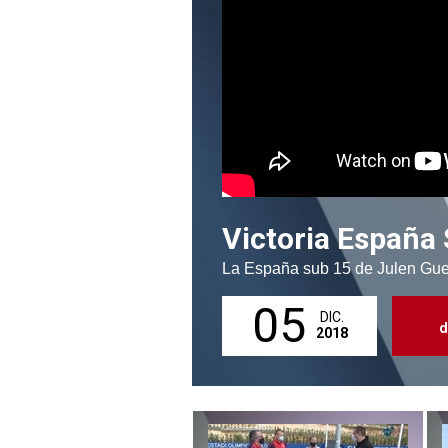
Victoria España
La España sub 15 de Julen Guerr
05
DIC.
d
2018