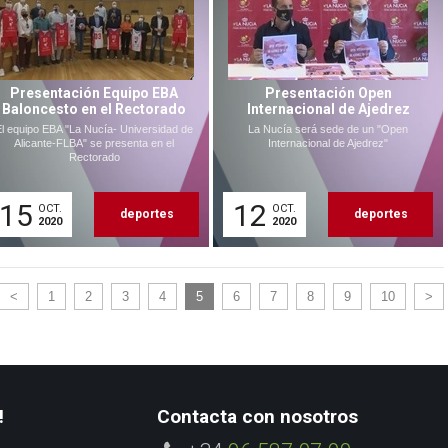
Presentación Equipo EBA
Presentación Open
Baloncesto en el Rectorado
Internacional de Ajedrez
El equipo EBA "La Nucía- Universidad de
La Nucía será sede de un "Open
Alicante-FLBA" se presenta en el
Internacional de Ajedrez"
Rectorado
15
12
OCT.
OCT.
deportes
deportes
2020
2020
<
1
2
3
4
5
6
7
8
9
10
>
!
Contacta con nosotros