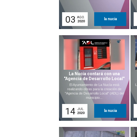
03
AGO.
la nucia
2020
La Nucía contará con una
"Agencia de Desarrollo Local"
El Ayuntamiento de La Nucía está
L
realizando obras para la creación de
"Agencia de Desarrollo Local" (ADL) del
municipio...
14
JUL.
la nucia
2020