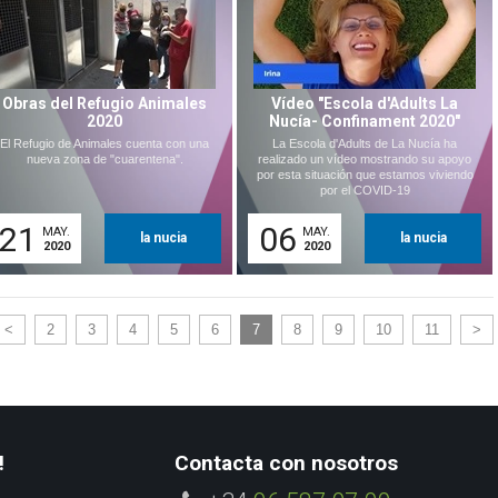
Obras del Refugio Animales
Vídeo "Escola d'Adults La
2020
Nucía- Confinament 2020"
El Refugio de Animales cuenta con una
La Escola d'Adults de La Nucía ha
nueva zona de "cuarentena".
realizado un vídeo mostrando su apoyo
por esta situación que estamos viviendo
por el COVID-19
21
06
MAY.
MAY.
la nucia
la nucia
2020
2020
<
2
3
4
5
6
7
8
9
10
11
>
!
Contacta con nosotros