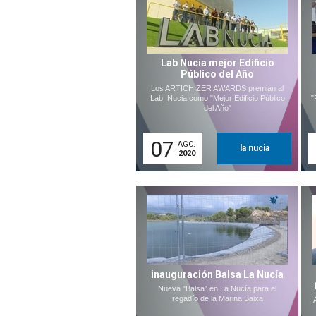
Lab Nucia mejor Edificio
Público del Año
Los ARTICHIZER AWARDS premian al
Lab_Nucia como "Mejor Edificio Público
"
del Año"
07
AGO.
la nucia
2020
inauguración Balsa La Nucía
Nueva "Balsa" en La Nucía para el
regadío de la Marina Baixa