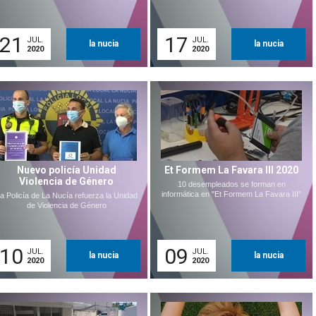
21
17
JUL.
JUL.
la nucia
la nucia
2020
2020
Nuevo policía Unidad
Et Formem La Favara III 2020
Violencia de Género
10 desempleados se forman en
informática en "Et Formem La Favara III"
a Policía de La Nucía refuerza la Unidad
de Violencia de Género
10
09
JUL.
JUL.
la nucia
la nucia
2020
2020