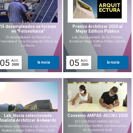
15 desempleados se forman
Premio Architizer 2020 al
en "Fotovoltaica"
Mejor Edificio Público
15 desempleados se forman en
Lab_Nucía ganador de los Premios
Fotovoltaica" en la Escuela de Oficios de
Architizer! Mejor Edificio Público del Año
La Nucía
2020.
05
05
AGO.
AGO.
la nucia
la nucia
2020
2020
Lab_Nucia seleccionado
Convenio AMPAS-AECNU 2020
finalista Architizer A+Awards
El CONVENIO AMPAS-AECNU
beneficiará a las familias con descuentos
Architizer selecciona al Lab_Nucia como
en el comercio local
finalista a Mejor Edificio Público 2020