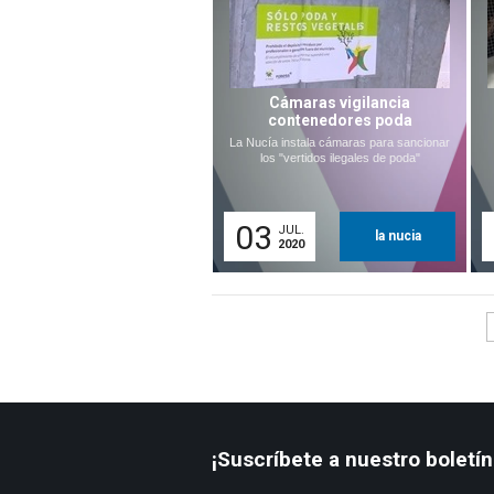
Cámaras vigilancia
contenedores poda
La Nucía instala cámaras para sancionar
los "vertidos ilegales de poda"
03
JUL.
la nucia
2020
¡Suscríbete a nuestro boletín