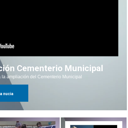
ción Cementerio Municipal
 la ampliación del Cementerio Municipal
la nucia