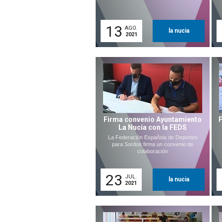
13
AGO.
la nucia
2021
Firma convenio Ayuntamiento
La Nucía con la FEDS
La Federación Española de Deportes
para Sordos firma un convenio de
colaboración
23
JUL.
la nucia
2021