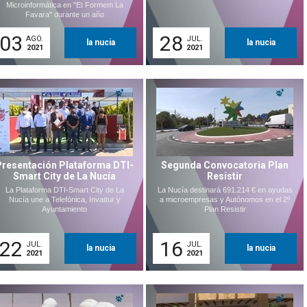
Microinformática en "Et Formem La
Favara" durante un año
03
28
AGO.
JUL.
la nucia
la nucia
2021
2021
Presentación Plataforma DTI-
Segunda Convocatoria Plan
Smart City de La Nucía
Resistir
La Plataforma DTI-Smart City de La
La Nucía destinará 691.214 € en ayudas
Nucía une a Telefónica, Invattur y
a microempresas y Autónomos en el 2º
Ayuntamiento
Plan Resistir
22
16
JUL.
JUL.
la nucia
la nucia
2021
2021