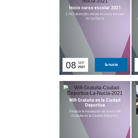
Inicio curso escolar 2021
2.763 alumn@s inician el curso escolar
en La Nucía
08
SEP.
la nucia
2021
Wifi Gratuita en la Ciudad
Deportiva
Finaliza la instalación de la red Wifi
Gratuita en la Ciudad Deportiva