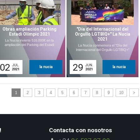
Obras ampliación Parking
"Día del Internacional del
Estadi Olímpic 2021
Orgullo LGTBIQ+" La Nucia
2021
La Nucía invierte 516.000€ en la
ampliación del Parking del Estadi
La Nucía conmemora el "Día del
Internacional del Orgullo LGTBIQ+"
02
29
JUL.
JUN.
la nucia
la nucia
2021
2021
1
2
3
4
5
6
7
8
9
10
>
!
Contacta con nosotros