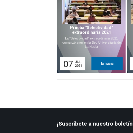
Prueba "Selectividad"
extraordinaria 2021
La "Selectividad" extraordinaria 2021
comenzó ayer en la Seu Universitària de
La Nucía
07
JUL.
la nucia
2021
¡Suscríbete a nuestro boletín