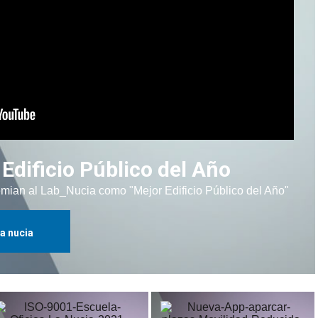
Edificio Público del Año
n al Lab_Nucia como "Mejor Edificio Público del Año"
la nucia