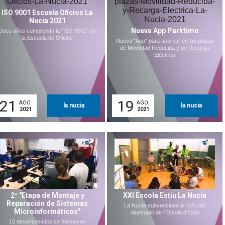
ISO 9001 Escuela Oficios La
Nucía 2021
Nueva App Parktime
Doce años cumpliendo la "ISO 9001" en
la Escuela de Oficios
Nueva "App" para aparcar en las plazas
de Movilidad Reducida y de Recarga
Eléctrica
21
19
AGO.
AGO.
la nucia
la nucia
2021
2021
2ª "Etapa de Montaje y
XXI Escola Estiu La Nucía
Reparación de Sistemas
La Nucía subvenciona al 44% del
Microinformáticos"
alumnado de l'Escola d'Estiu
10 desempleados se forman en