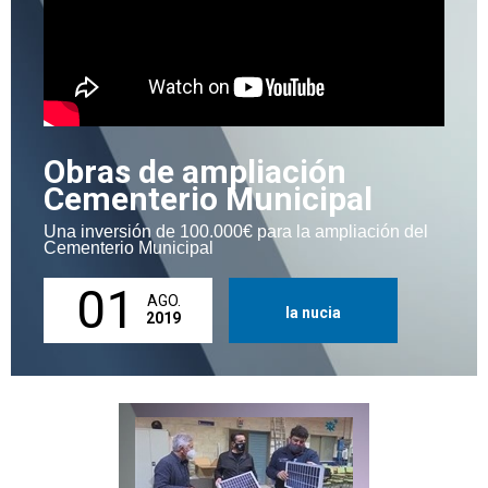
Obras de ampliación
Cementerio Municipal
Una inversión de 100.000€ para la ampliación del
Cementerio Municipal
01
AGO.
la nucia
2019