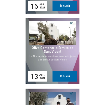
16
ABR.
la nucia
2021
Olivo Centenario Ermita de
Sant Vicent
La Nucía planta un olivo centenario junto
a la Ermita de Sant Vicent
13
ABR.
la nucia
2021