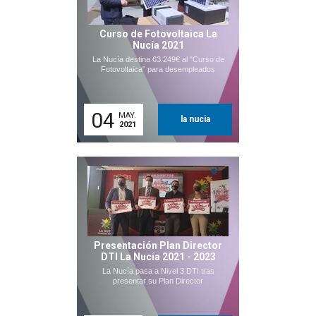
Curso de Fotovoltaica La
Nucía 2021
La Nucía destina 63.249€ al "Curso de
Fotovoltaica" para desempleados
04
MAY.
la nucia
2021
Presentación Plan Director
DTI La Nucía 2021 - 2023
La Nucía pasa a Nivel 3 DTI tras
presentar su Plan Director