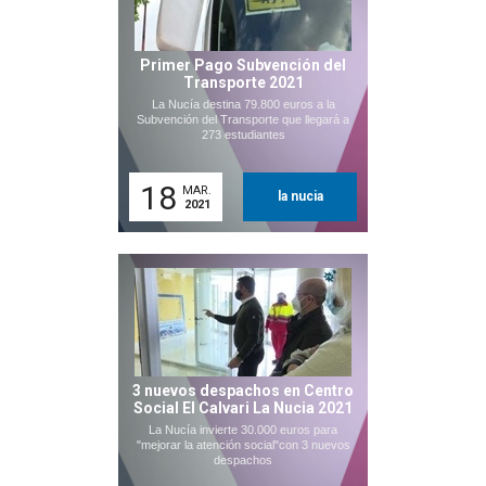
Primer Pago Subvención del
Transporte 2021
La Nucía destina 79.800 euros a la
Subvención del Transporte que llegará a
273 estudiantes
18
MAR.
la nucia
2021
3 nuevos despachos en Centro
Social El Calvari La Nucia 2021
La Nucía invierte 30.000 euros para
"mejorar la atención social"con 3 nuevos
despachos