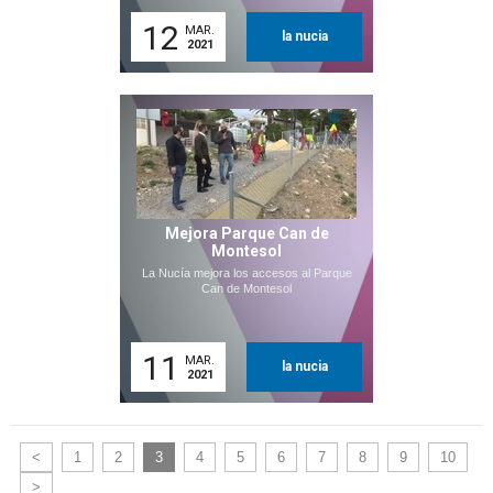
12
MAR.
la nucia
2021
Mejora Parque Can de
Montesol
La Nucía mejora los accesos al Parque
Can de Montesol
11
MAR.
la nucia
2021
<
1
2
3
4
5
6
7
8
9
10
>