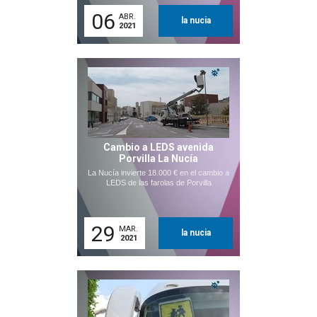
06
ABR.
la nucia
2021
Cambio a LEDS avenida
Porvilla La Nucía
La Nucía invierte 18.000 € en el cambio a
LEDS de las farolas de Porvilla
29
MAR.
la nucia
2021