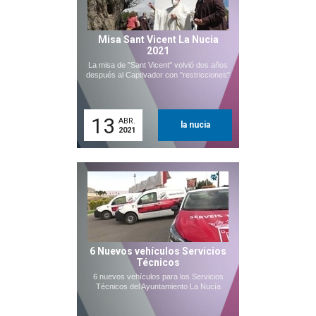
Misa Sant Vicent La Nucia
2021
La misa de "Sant Vicent" volvió dos años
después al Captivador con "restricciones"
13
ABR.
la nucia
2021
6 Nuevos vehículos Servicios
Técnicos
6 nuevos vehículos para los Servicios
Técnicos del Ayuntamiento La Nucía