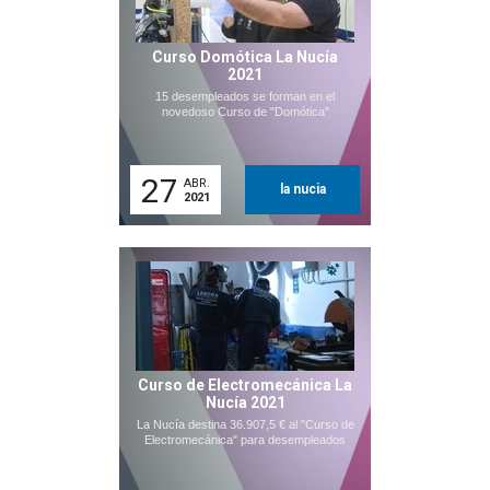
Curso Domótica La Nucía
2021
15 desempleados se forman en el
novedoso Curso de "Domótica"
27
ABR.
la nucia
2021
Curso de Electromecánica La
Nucía 2021
La Nucía destina 36.907,5 € al "Curso de
Electromecánica" para desempleados