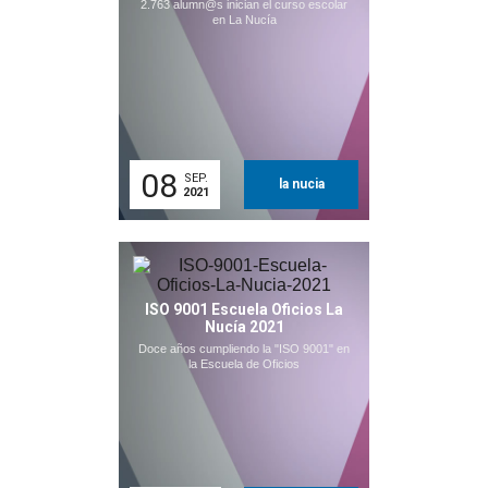
2.763 alumn@s inician el curso escolar
en La Nucía
08
SEP.
la nucia
2021
ISO 9001 Escuela Oficios La
Nucía 2021
Doce años cumpliendo la "ISO 9001" en
la Escuela de Oficios