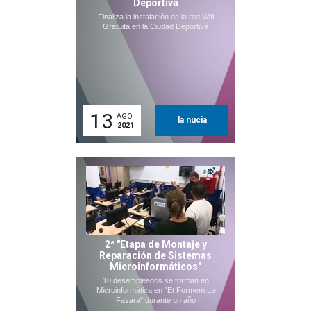
Deportiva
Finaliza la instalación de la red Wifi
Gratuita en la Ciudad Deportiva
13
AGO.
la nucia
2021
2ª "Etapa de Montaje y
Reparación de Sistemas
Microinformáticos"
10 desempleados se forman en
Microinformática en "Et Formem La
Favara" durante un año