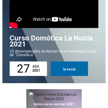
Curso Domótica La Nucía
2021
15 desempleados se forman en el novedoso Curso
de "Domótica"
27
ABR.
la nucia
2021
Inicio curso escolar 2021