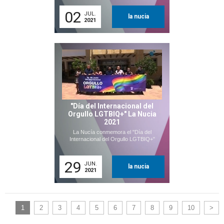
02
JUL.
la nucia
2021
"Día del Internacional del
Orgullo LGTBIQ+" La Nucia
2021
La Nucía conmemora el "Día del
Internacional del Orgullo LGTBIQ+"
29
JUN.
la nucia
2021
1
2
3
4
5
6
7
8
9
10
>