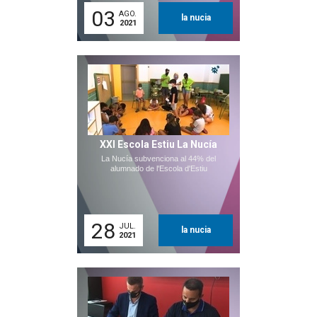
03
AGO.
la nucia
2021
XXI Escola Estiu La Nucía
La Nucía subvenciona al 44% del
alumnado de l'Escola d'Estiu
28
JUL.
la nucia
2021