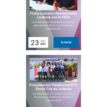
Firma convenio Ayuntamiento
La Nucía con la FEDS
La Federación Española de Deportes
para Sordos firma un convenio de
colaboración
23
JUL.
la nucia
2021
Presentación Plataforma DTI-
Smart City de La Nucía
La Plataforma DTI-Smart City de La
Nucía une a Telefónica, Invattur y
Ayuntamiento