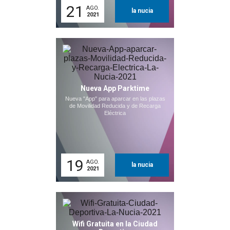
21
AGO.
la nucia
2021
Nueva App Parktime
Nueva "App" para aparcar en las plazas
de Movilidad Reducida y de Recarga
Eléctrica
19
AGO.
la nucia
2021
Wifi Gratuita en la Ciudad