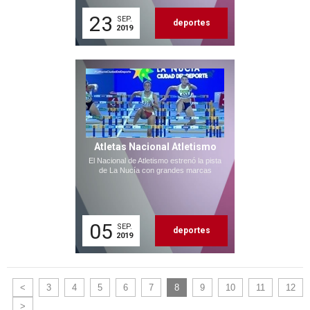
23
SEP.
deportes
2019
Atletas Nacional Atletismo
El Nacional de Atletismo estrenó la pista
de La Nucía con grandes marcas
05
SEP.
deportes
2019
<
3
4
5
6
7
8
9
10
11
12
>