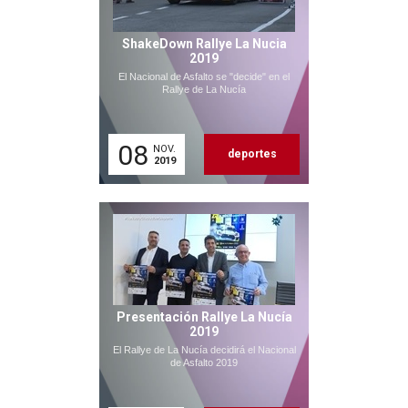
ShakeDown Rallye La Nucia
2019
El Nacional de Asfalto se "decide" en el
Rallye de La Nucía
08
NOV.
deportes
2019
Presentación Rallye La Nucía
2019
El Rallye de La Nucía decidirá el Nacional
de Asfalto 2019