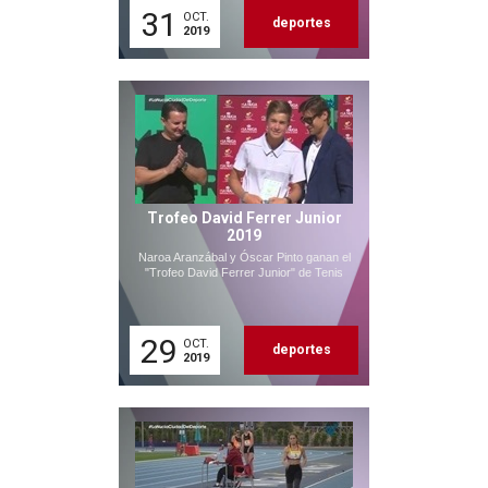
31
OCT.
deportes
2019
Trofeo David Ferrer Junior
2019
Naroa Aranzábal y Óscar Pinto ganan el
"Trofeo David Ferrer Junior" de Tenis
29
OCT.
deportes
2019