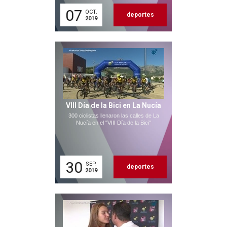
07
OCT.
deportes
2019
VIII Día de la Bici en La Nucía
300 ciclistas llenaron las calles de La
Nucía en el "VIII Día de la Bici"
30
SEP.
deportes
2019