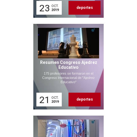
23
OCT.
deportes
2019
Resumen Congreso Ajedrez
Educativo
175 profesores se formaron en el
Congreso Internacional de "Ajedrez
Educativo"
21
OCT.
deportes
2019