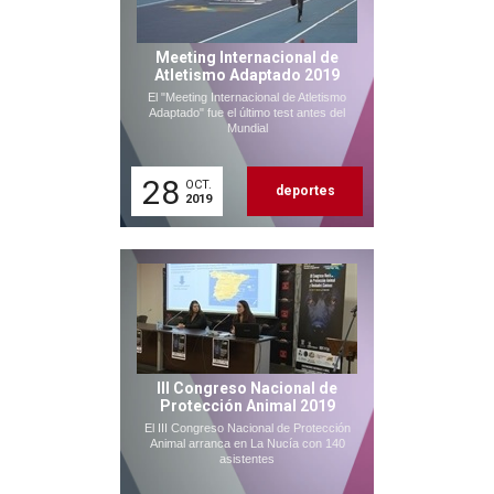
Meeting Internacional de
Atletismo Adaptado 2019
El "Meeting Internacional de Atletismo
Adaptado" fue el último test antes del
Mundial
28
OCT.
deportes
2019
III Congreso Nacional de
Protección Animal 2019
El III Congreso Nacional de Protección
Animal arranca en La Nucía con 140
asistentes