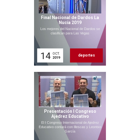
Final Nacional de Dardos La
Nucía 2019
Los mejores del Nacional de Dardos se
clasifican para Las Vegas
14
OCT.
deportes
2019
Presentación I Congreso
Ajedrez Educativo
El I Congreso Internacional de Ajedrez
Educativo contará con Illescas y Leontxo
García