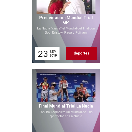
Presentación Mundial Trial
GP
La Nucía "cierra" el Mundial del Trial con
Bou, Bristow, Raga y Fujinami
23
SEP.
deportes
2019
Final Mundial Trial La Nucia
Toni Bou completa un Mundial de Trial
"perfecto" en La Nucía