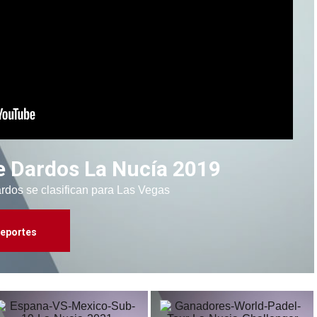
de Dardos La Nucía 2019
rdos se clasifican para Las Vegas
eportes