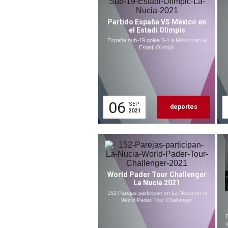
Partido España VS México en
el Estadi Olímpic
España sub-19 golea 5-1 a México en el
Estadi Olímpic
06
SEP.
deportes
2021
World Pader Tour Challenger
La Nucía 2021
152 Parejas participan en La Nucia en el
World Pader Tour Challenger
u