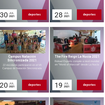
30
28
JUL.
JUL.
deportes
deportes
2021
2021
Campus Natación
The Fire Reign La Nucía 2021
Sincronizada 2021
Reload Esports compite a nivel mundial
en "World of Warcraft" desde La Nucía
22 escolares participaron en el VII
Campus de Natación Sincronizada
20
19
JUL.
JUL.
deportes
deportes
2021
2021