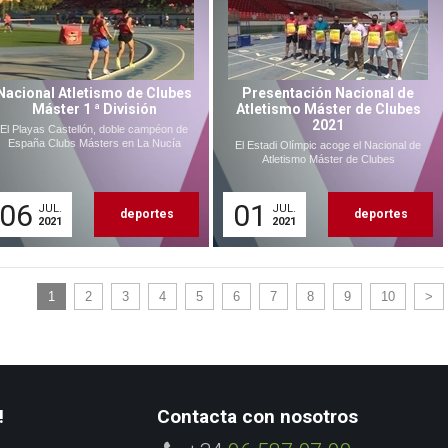
Nacional Atletismo de Clubes
Presentación Nacional de
Máster 1 ª División
Atletismo Máster de Clubes
2021
El Playas Castellón, doble campéon de
España Clubs Másters en La Nucía
El Estadi Olímpic acoge el Nacional de
Atletismo Máster de Clubes
06
01
JUL.
JUL.
deportes
deportes
2021
2021
1
2
3
4
5
6
7
8
9
10
>
!
Contacta con nosotros