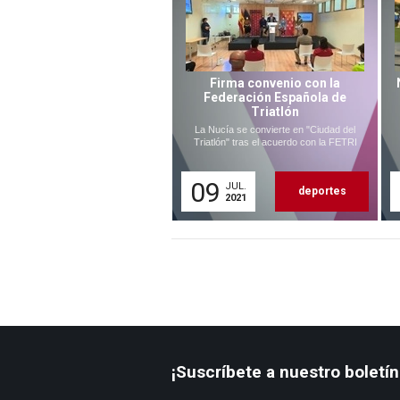
Firma convenio con la
Federación Española de
Triatlón
La Nucía se convierte en "Ciudad del
Triatlón" tras el acuerdo con la FETRI
09
JUL.
deportes
2021
¡Suscríbete a nuestro boletín