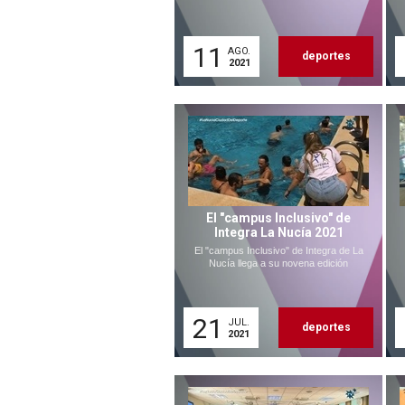
11
AGO.
deportes
2021
El "campus Inclusivo" de
Integra La Nucía 2021
El "campus Inclusivo" de Integra de La
Nucía llega a su novena edición
21
JUL.
deportes
2021