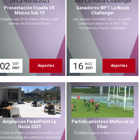
Presentación España VS
Ganadores WPT La Nucía
México Sub 19
Challenger
España sub 19 se mide a México este
Las parejas González-Rico y Castelló-
viernes en el Estadi Olímpic
Collombon reinan en el WPT TAU
Cerámica La Nucía Challenger
02
16
SEP.
AGO.
deportes
deportes
2021
2021
Ampliación PadelPoint La
Partido amistoso Mallorca vs
Nucía 2021
Eibar
El Club de Pádel La Nucía se amplía con
El Mallorca gana al Eibar en La Nucía
na nueva zona de cafetería y descanso