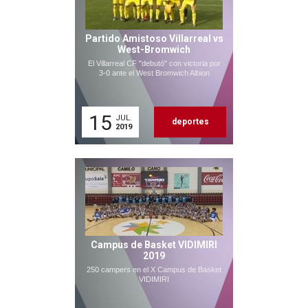
Partido Amistoso Villarreal vs
West-Bromwich
El Villarreal CF "debutó" con victoria por
3-0 ante el West Bromwich Albion
15
JUL.
deportes
2019
Campus de Basket VIDIMIRI
2019
250 campers en el X Campus de Basket
VIDIMIRI