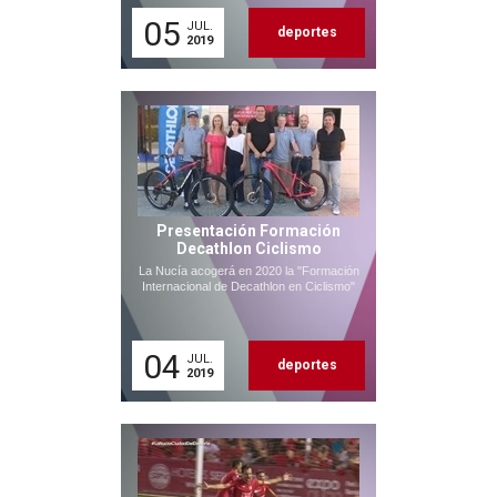
05
JUL.
deportes
2019
Presentación Formación
Decathlon Ciclismo
La Nucía acogerá en 2020 la "Formación
Internacional de Decathlon en Ciclismo"
04
JUL.
deportes
2019