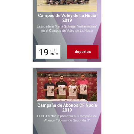
Campus de Voley de La Nucía
2019
La jugadora María Schlegel "entrenadora"
en el Campus de Voley de La Nucía
19
JUL.
deportes
2019
Campaña de Abonos CF Nucía
2019
El CF La Nucía presenta su Campaña de
Abonos "Somos de Segunda B"