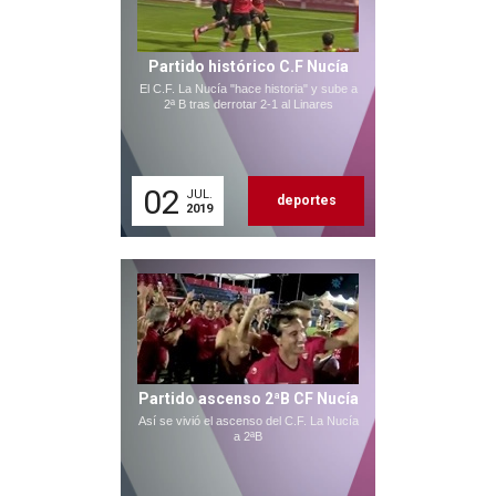
Partido histórico C.F Nucía
El C.F. La Nucía "hace historia" y sube a
2ª B tras derrotar 2-1 al Linares
02
JUL.
deportes
2019
Partido ascenso 2ªB CF Nucía
Así se vivió el ascenso del C.F. La Nucía
a 2ªB