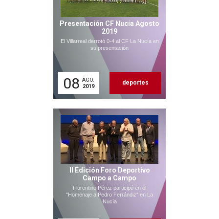
Presentación CF Nucía Agosto
2019
El Villarreal derrotó 0-4 al CF La Nucía en
su presentación
08
AGO.
deportes
2019
II Edición Foro Deportivo
Campo a Campo
Florentino Pérez participó en el
"Homenaje a Pedro Ferrándiz" en La
Nucía