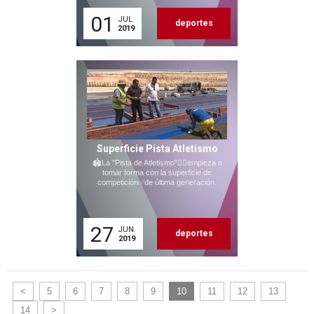
01
JUL.
deportes
2019
Superficie Pista Atletismo
🏟La "Pista de Atletismo"🏃‍♂empieza a
tomar forma con la superficie de
competición✅de última generación.
27
JUN.
deportes
2019
<
5
6
7
8
9
10
11
12
13
14
>