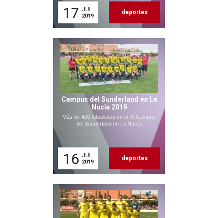
17
JUL.
deportes
2019
Campus del Sunderland en La
Nucía 2019
Más de 400 futbolistas en el IX Campus
del Sunderland en La Nucía
16
JUL.
deportes
2019