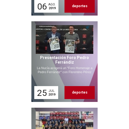
06
AGO.
deportes
2019
Presentación Foro Pedro
Ferrándiz
La Nucía acogerá un "Foro Homenaje a
Pedro Ferrándiz" con Florentino Pérez
25
JUL.
deportes
2019