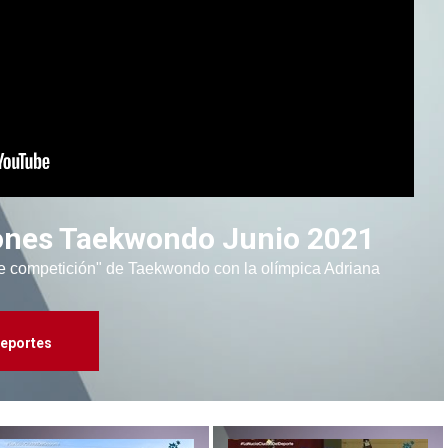
ones Taekwondo Junio 2021
e competición" de Taekwondo con la olímpica Adriana
eportes