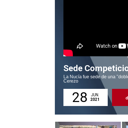
Sede Competici
La Nucía fue sede de una "dobl
Cerezo
28
JUN.
d
2021