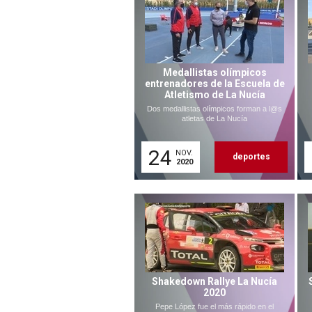
Medallistas olímpicos
entrenadores de la Escuela de
Atletismo de La Nucía
Dos medallistas olímpicos forman a l@s
atletas de La Nucía
24
NOV.
deportes
2020
Shakedown Rallye La Nucía
2020
Pepe López fue el más rápido en el