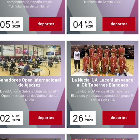
campeones de España en las
Nacional de Asfalto 2020
"Simultáneas de La Nucía"
05
04
NOV.
NOV.
deportes
deportes
2020
2020
Ganadores Open Internacional
La Nucía-UA-Lucentum vence
de Ajedrez
al Cb Tabernes Blanques
David Antón y Sabrina Vega ganan el "I
La Nucía-UA vence al Cb Tabernes
Open Internacional de Ajedrez" de La
Blanques y se sitúa segundo del grupo E-
Nucía
B de la Liga EBA.
02
26
NOV.
OCT.
deportes
deportes
2020
2020