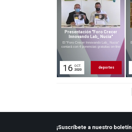
Presentación "Foro Crecer
Innovando Lab_ Nucia"
El "Foro Crecer Innovando Lab_ Nucia"
contará con 4 ponencias gratuitas on-line
16
OCT.
deportes
2020
¡Suscríbete a nuestro boletín