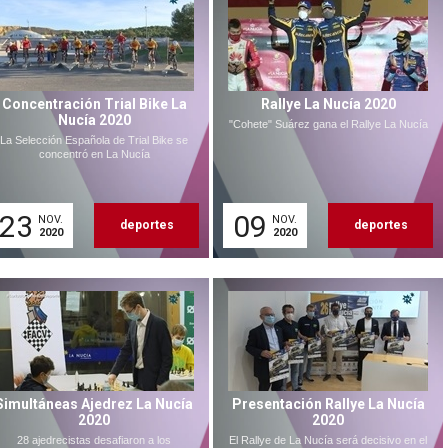
Concentración Trial Bike La
Rallye La Nucía 2020
Nucía 2020
"Cohete" Suárez gana el Rallye La Nucía
La Selección Española de Trial Bike se
concentró en La Nucía
23
09
NOV.
NOV.
deportes
deportes
2020
2020
Simultáneas Ajedrez La Nucía
Presentación Rallye La Nucía
2020
2020
28 ajedrecistas desafiaron a los
El Rallye de La Nucía será decisivo en el