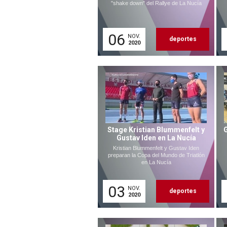
"shake down" del Rallye de La Nucía
06
NOV.
deportes
2020
Stage Kristian Blummenfelt y
Gustav Iden en La Nucía
Kristian Blummenfelt y Gustav Iden
preparan la Copa del Mundo de Triatlón
en La Nucía
03
NOV.
deportes
2020