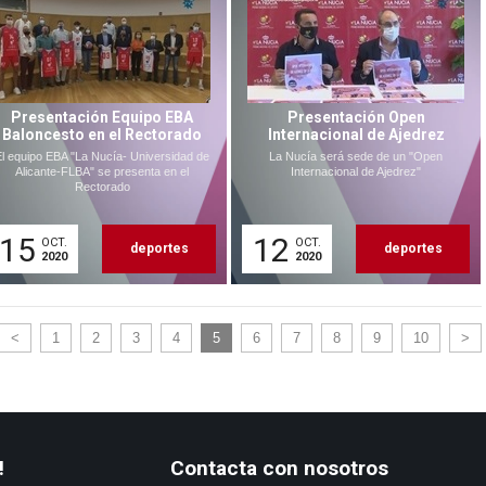
Presentación Equipo EBA
Presentación Open
Baloncesto en el Rectorado
Internacional de Ajedrez
El equipo EBA "La Nucía- Universidad de
La Nucía será sede de un "Open
Alicante-FLBA" se presenta en el
Internacional de Ajedrez"
Rectorado
15
12
OCT.
OCT.
deportes
deportes
2020
2020
<
1
2
3
4
5
6
7
8
9
10
>
!
Contacta con nosotros