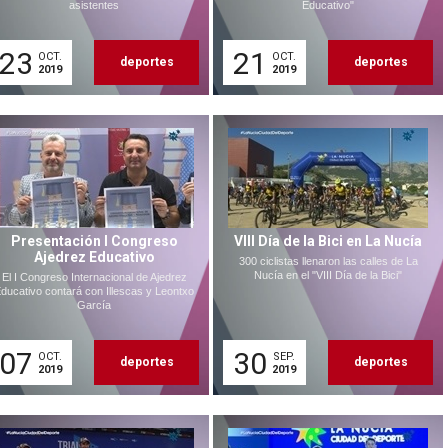
asistentes
Educativo"
23
21
OCT.
OCT.
deportes
deportes
2019
2019
Presentación I Congreso
VIII Día de la Bici en La Nucía
Ajedrez Educativo
300 ciclistas llenaron las calles de La
Nucía en el "VIII Día de la Bici"
El I Congreso Internacional de Ajedrez
ducativo contará con Illescas y Leontxo
García
07
30
OCT.
SEP.
deportes
deportes
2019
2019