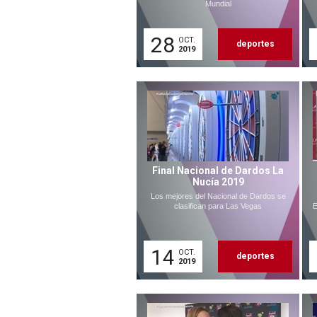
Mundial
28
OCT.
deportes
2019
Final Nacional de Dardos La
Nucía 2019
Los mejores del Nacional de Dardos se
clasifican para Las Vegas
E
14
OCT.
deportes
2019