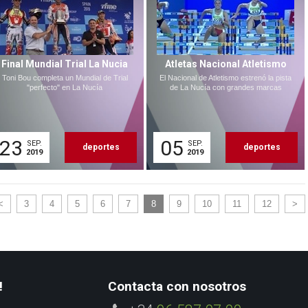
Final Mundial Trial La Nucia
Atletas Nacional Atletismo
Toni Bou completa un Mundial de Trial
El Nacional de Atletismo estrenó la pista
"perfecto" en La Nucía
de La Nucía con grandes marcas
23
05
SEP.
SEP.
deportes
deportes
2019
2019
<
3
4
5
6
7
8
9
10
11
12
>
!
Contacta con nosotros