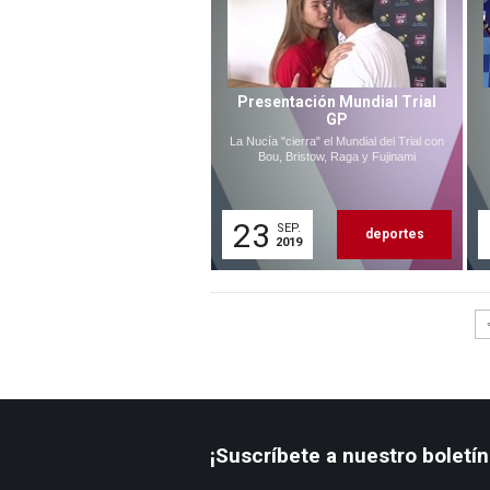
Presentación Mundial Trial
GP
La Nucía "cierra" el Mundial del Trial con
Bou, Bristow, Raga y Fujinami
23
SEP.
deportes
2019
¡Suscríbete a nuestro boletín