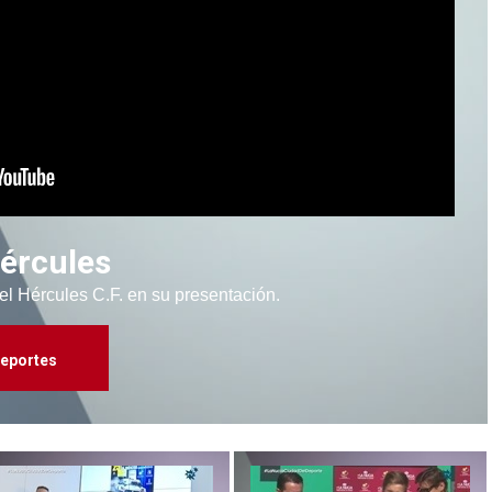
Hércules
 el Hércules C.F. en su presentación.
eportes