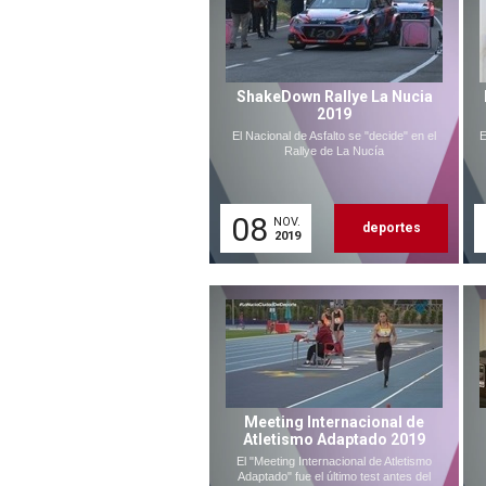
ShakeDown Rallye La Nucia
2019
El Nacional de Asfalto se "decide" en el
E
Rallye de La Nucía
08
NOV.
deportes
2019
Meeting Internacional de
Atletismo Adaptado 2019
El "Meeting Internacional de Atletismo
Adaptado" fue el último test antes del