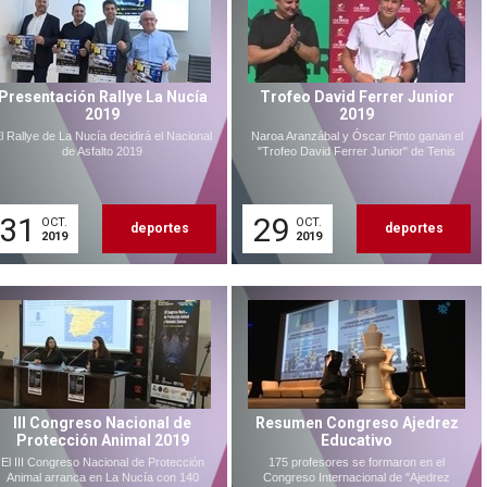
Presentación Rallye La Nucía
Trofeo David Ferrer Junior
2019
2019
l Rallye de La Nucía decidirá el Nacional
Naroa Aranzábal y Óscar Pinto ganan el
de Asfalto 2019
"Trofeo David Ferrer Junior" de Tenis
31
29
OCT.
OCT.
deportes
deportes
2019
2019
III Congreso Nacional de
Resumen Congreso Ajedrez
Protección Animal 2019
Educativo
El III Congreso Nacional de Protección
175 profesores se formaron en el
Animal arranca en La Nucía con 140
Congreso Internacional de "Ajedrez