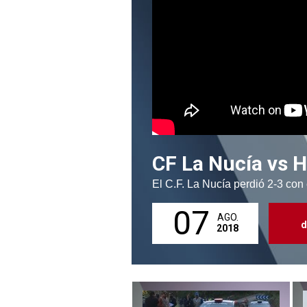
CF La Nucía vs 
El C.F. La Nucía perdió 2-3 con
07
AGO.
d
2018