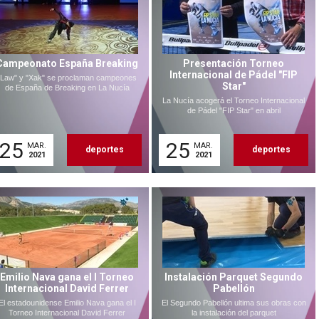
Campeonato España Breaking
Presentación Torneo
Internacional de Pádel "FIP
"Law" y "Xak" se proclaman campeones
Star"
de España de Breaking en La Nucía
La Nucía acogerá el Torneo Internacional
de Pádel "FIP Star" en abril
25
25
MAR.
MAR.
deportes
deportes
2021
2021
Emilio Nava gana el I Torneo
Instalación Parquet Segundo
Internacional David Ferrer
Pabellón
El estadounidense Emilio Nava gana el I
El Segundo Pabellón ultima sus obras con
Torneo Internacional David Ferrer
la instalación del parquet