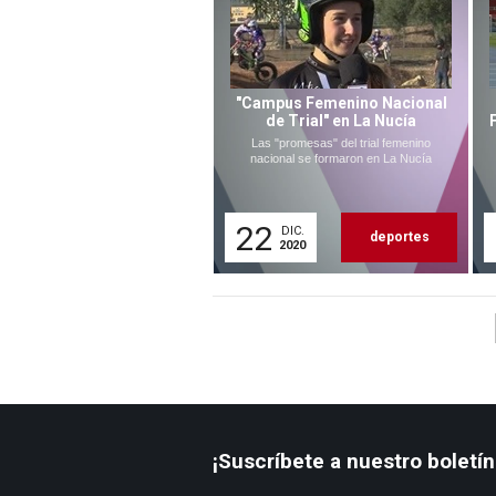
"Campus Femenino Nacional
de Trial" en La Nucía
Las "promesas" del trial femenino
nacional se formaron en La Nucía
22
DIC.
deportes
2020
¡Suscríbete a nuestro boletín