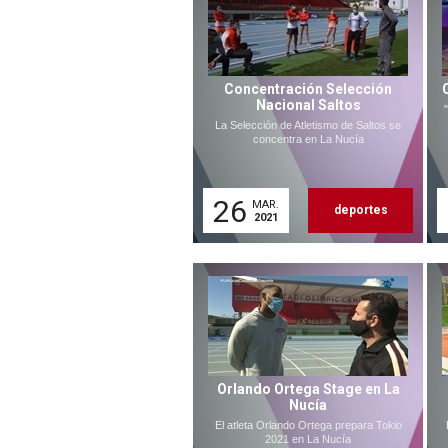
Concentración Selección
Nacional Saltos
La Selección de Atletismo de Saltos se
concentra en La Nucía
26
MAR.
deportes
2021
Orlando Ortega Stage en La
Nucía
El atleta Orlando Ortega prepara Tokio
2021 en La Nucía