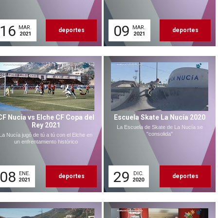
16
09
MAR.
MAR.
deportes
deportes
2021
2021
CF Nucía vs Elche CF Copa del
Escuela Skate La Nucía 2020
Rey 2021
La Escuela de Skate de La Nucía se
"consolida"
La Nucía jugó de tú a tú con el Elche en
un enfrentamiento histórico
08
29
ENE.
DIC.
deportes
deportes
2021
2020