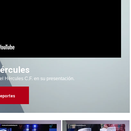
Hércules
 el Hércules C.F. en su presentación.
eportes