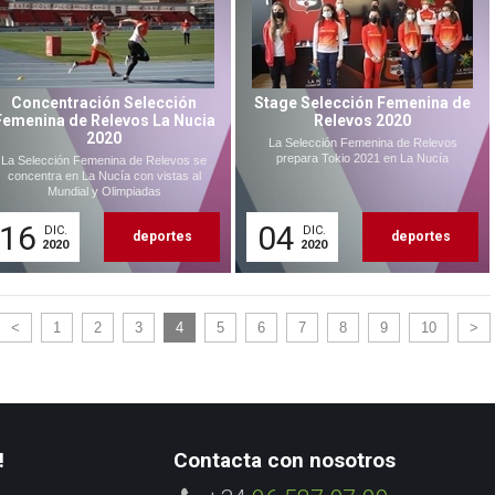
Concentración Selección
Stage Selección Femenina de
Femenina de Relevos La Nucia
Relevos 2020
2020
La Selección Femenina de Relevos
prepara Tokio 2021 en La Nucía
La Selección Femenina de Relevos se
concentra en La Nucía con vistas al
Mundial y Olimpiadas
16
04
DIC.
DIC.
deportes
deportes
2020
2020
<
1
2
3
4
5
6
7
8
9
10
>
!
Contacta con nosotros