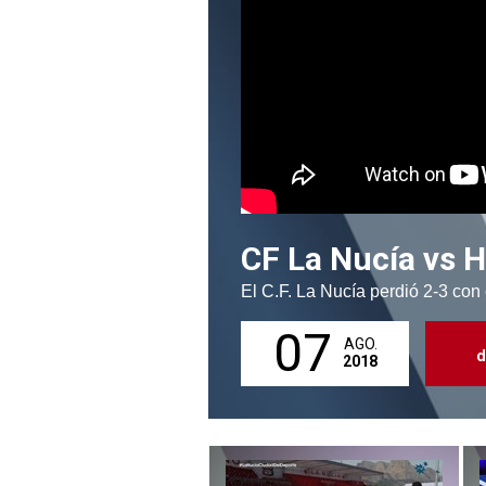
CF La Nucía vs 
El C.F. La Nucía perdió 2-3 con
07
AGO.
d
2018