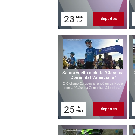
23
MAR.
deportes
2021
Salida vuelta ciclista "Clàssica
Comunitat Valenciana"
El Ciclismo Europeo arrancó en La Nucía
con la "Clàssica Comunitat Valenciana"
25
ENE.
deportes
2021