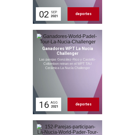
02
SEP.
deportes
2021
Ganadores WPT La Nucía
Challenger
Las parejas González-Rico y Castelló-
Collombon reinan en el WPT TAU
Cerámica La Nucía Challenger
16
AGO.
deportes
2021