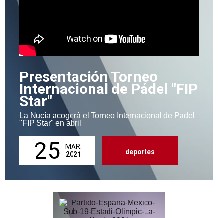
Presentación Torneo
Internacional de Pádel "FIP
Star"
La Nucía acogerá el Torneo Internacional de Pádel
"FIP Star" en abril
25
MAR.
deportes
2021