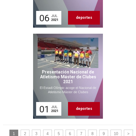
06
JUL.
deportes
2021
Presentación Nacional de
Atletismo Máster de Clubes
2021
El Estadi Olímpic acoge el Nacional de
Atletismo Máster de Clubes
01
JUL.
deportes
2021
1
2
3
4
5
6
7
8
9
10
>