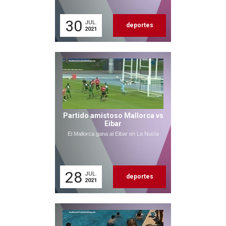
30
JUL.
deportes
2021
Partido amistoso Mallorca vs
Eibar
El Mallorca gana al Eibar en La Nucía
28
JUL.
deportes
2021