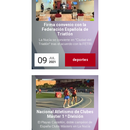
Firma convenio con la
Federación Española de
Triatlón
La Nucía se convierte en "Ciudad del
Triatlón" tras el acuerdo con la FETRI
09
JUL.
deportes
2021
Nacional Atletismo de Clubes
Máster 1 ª División
El Playas Castellón, doble campéon de
España Clubs Másters en La Nucía