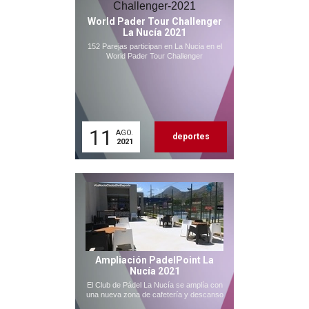
World Pader Tour Challenger
La Nucía 2021
152 Parejas participan en La Nucia en el
World Pader Tour Challenger
11
AGO.
deportes
2021
Ampliación PadelPoint La
Nucía 2021
El Club de Pádel La Nucía se amplía con
una nueva zona de cafetería y descanso