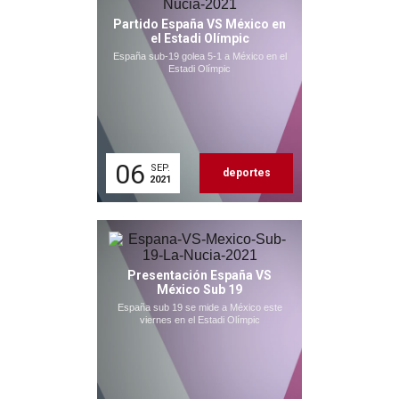
Partido España VS México en
el Estadi Olímpic
España sub-19 golea 5-1 a México en el
Estadi Olímpic
06
SEP.
deportes
2021
Presentación España VS
México Sub 19
España sub 19 se mide a México este
viernes en el Estadi Olímpic