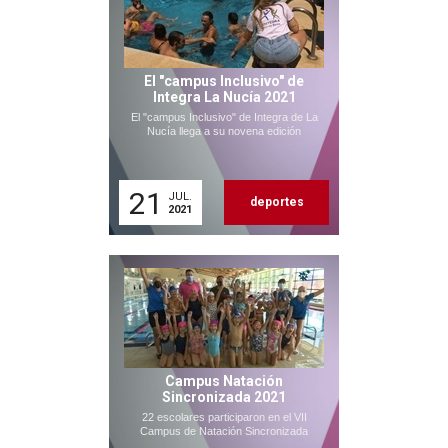
El "campus Inclusivo" de
Integra La Nucía 2021
El "campus Inclusivo" de Integra de La
Nucía llega a su novena edición
21
JUL.
deportes
2021
Campus Natación
Sincronizada 2021
22 escolares participaron en el VII
Campus de Natación Sincronizada