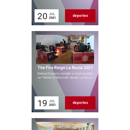
20
JUL.
deportes
2021
The Fire Reign La Nucía 2021
Reload Esports compite a nivel mundial
en "World of Warcraft" desde La Nucía
19
JUL.
deportes
2021