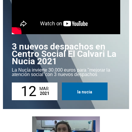
3 nuevos despachos en
Centro Social El Calvari La
Nucia 2021
La Nucía invierte 30.000 euros para "mejorar la
atención social"con 3 nuevos despachos
12
MAR.
la nucia
2021