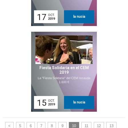
17
OCT.
la nucia
2019
Fiesta Solidaria en el CEM
2019
La "Fiesta Solidaria" del CEM recauda
1.600 €
15
OCT.
la nucia
2019
<
5
6
7
8
9
10
11
12
13