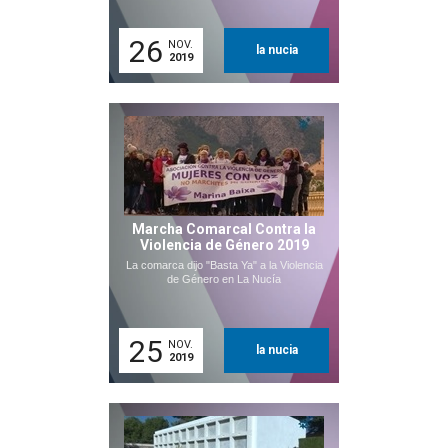
26
NOV.
la nucia
2019
Marcha Comarcal Contra la
Violencia de Género 2019
La comarca dijo "Basta Ya" a la Violencia
de Género en La Nucía
25
NOV.
la nucia
2019