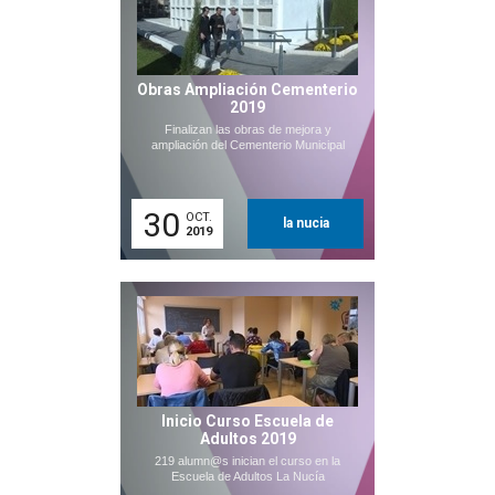
Obras Ampliación Cementerio
2019
Finalizan las obras de mejora y
ampliación del Cementerio Municipal
30
OCT.
la nucia
2019
Inicio Curso Escuela de
Adultos 2019
219 alumn@s inician el curso en la
Escuela de Adultos La Nucía