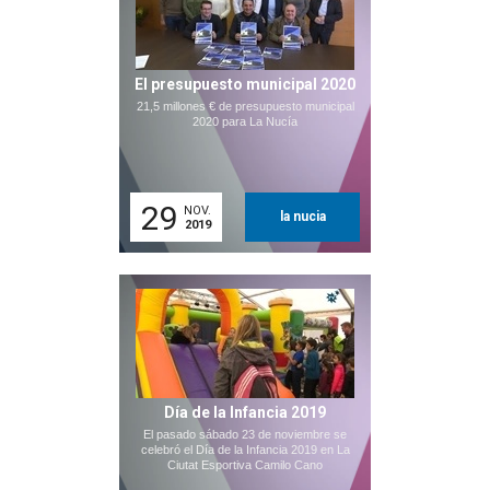
El presupuesto municipal 2020
21,5 millones € de presupuesto municipal
2020 para La Nucía
29
NOV.
la nucia
2019
Día de la Infancia 2019
El pasado sábado 23 de noviembre se
celebró el Día de la Infancia 2019 en La
Ciutat Esportiva Camilo Cano