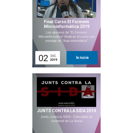
Final Curso Et Formem
Microinformática 2019
Los alumnos de "Et Formem
Microinformática" finalizan el curso con
montaje de "Aula Informática"
02
DIC.
la nucia
2019
JUNTS CONTRA LA SIDA 2019
Junts contra la SIDA - Concejalía de
Juventud de La Nucia