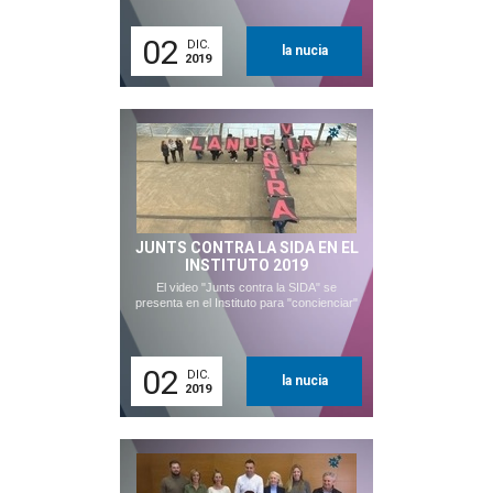
02
DIC.
la nucia
2019
JUNTS CONTRA LA SIDA EN EL
INSTITUTO 2019
El video "Junts contra la SIDA" se
presenta en el Instituto para "concienciar"
02
DIC.
la nucia
2019