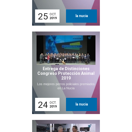
25
OCT.
la nucia
2019
Entrega de Distinciones
Congreso Protección Animal
2019
Los mejores perros policiales premiados
en La Nucia
24
OCT.
la nucia
2019