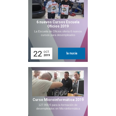
6 nuevos Cursos Escuela
Oficios 2019
La Escuela de Oficios oferta 6 nuevos
cursos para desempleados
22
OCT.
la nucia
2019
Curso Microinformática 2019
127.956 € para la formación de
desempleados en Microinformática