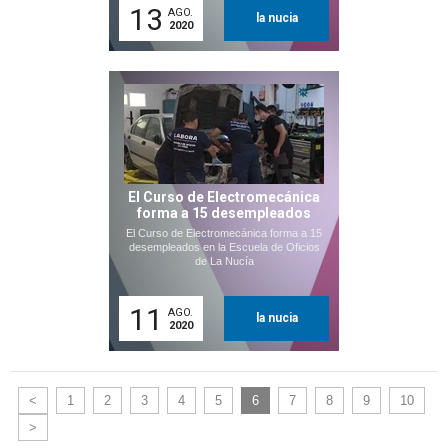
13
AGO.
la nucia
2020
El Curso de Electromecánica
forma a 15 desempleados
El Curso de Electromecánica forma a 15
desempleados en la Escuela de Oficios
de La Nucía
11
AGO.
la nucia
2020
<
1
2
3
4
5
6
7
8
9
10
>