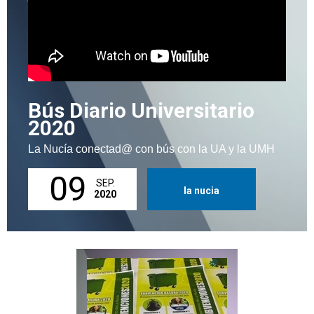
Bús Diario Universitario
2020
La Nucía conectad@ con bús con la UA y la UMH
09
SEP.
la nucia
2020