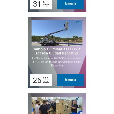
31
AGO.
la nucia
2020
Cambio a luminarias LED vial
acceso Ciudad Deportiva
La Nucía invierte 16.000€ en el cambio a
LEDS de las farolas del vial de la Ciutat
Esportiva
26
AGO.
la nucia
2020