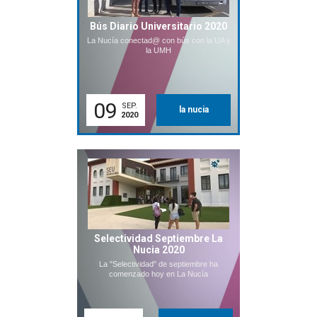
Bús Diario Universitario 2020
La Nucía conectad@ con bús con la UA y
la UMH
09
SEP.
la nucia
2020
Selectividad Septiembre La
Nucia 2020
La "Selectividad" de septiembre ha
comenzado hoy en La Nucía