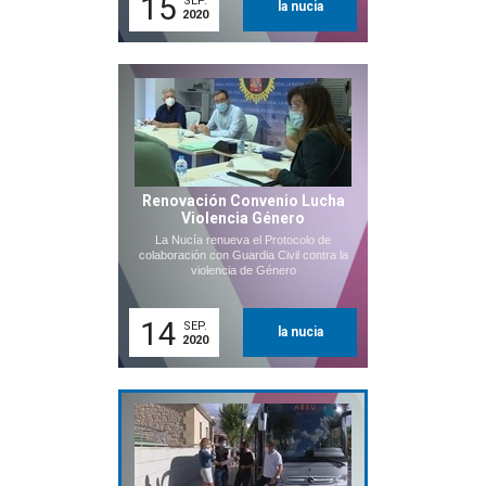
15
SEP.
la nucia
2020
Renovación Convenio Lucha
Violencia Género
La Nucía renueva el Protocolo de
colaboración con Guardia Civil contra la
violencia de Género
14
SEP.
la nucia
2020