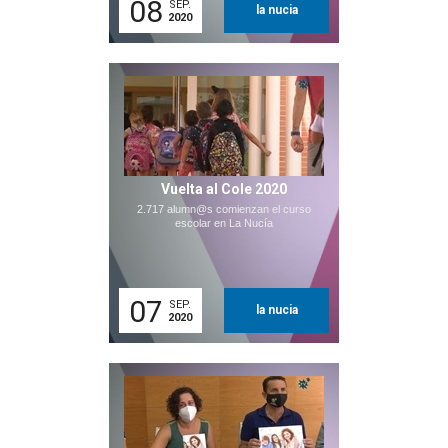
08
SEP.
la nucia
2020
Vuelta al Cole 2020
2.717 alumn@s comienzan el curso
escolar en La Nucía
07
SEP.
la nucia
2020