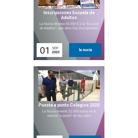
Inscripciones Escuela de
Adultos
La Nucía destina 45.000 € a la "Escuela
de Adultos", que abre hoy inscripciones
01
SEP.
la nucia
2020
Puesta a punto Colegios 2020
La Nucía invierte 21.000 euros en la
puesta "a punto" de los coles