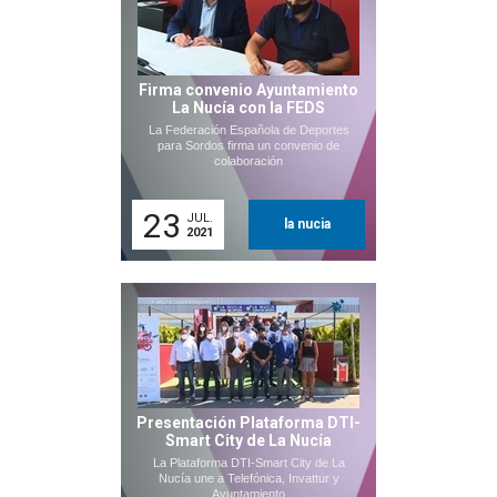
Firma convenio Ayuntamiento
La Nucía con la FEDS
La Federación Española de Deportes
para Sordos firma un convenio de
colaboración
23
JUL.
la nucia
2021
Presentación Plataforma DTI-
Smart City de La Nucía
La Plataforma DTI-Smart City de La
Nucía une a Telefónica, Invattur y
Ayuntamiento