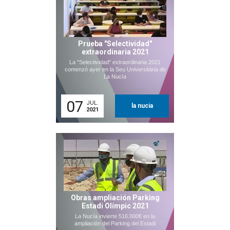
Prueba "Selectividad"
extraordinaria 2021
La "Selectividad" extraordinaria 2021
comenzó ayer en la Seu Universitària de
La Nucía
07
JUL.
la nucia
2021
Obras ampliación Parking
Estadi Olímpic 2021
La Nucía invierte 516.000€ en la
ampliación del Parking del Estadi