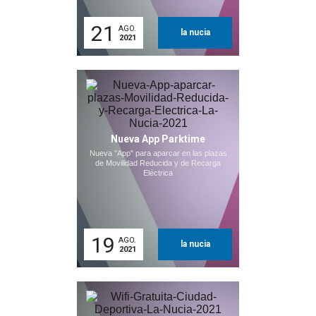
21
AGO.
la nucia
2021
Nueva App Parktime
Nueva "App" para aparcar en las plazas
de Movilidad Reducida y de Recarga
Eléctrica
19
AGO.
la nucia
2021