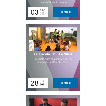
Favara" durante un año
03
AGO.
la nucia
2021
XXI Escola Estiu La Nucía
La Nucía subvenciona al 44% del
alumnado de l'Escola d'Estiu
28
JUL.
la nucia
2021