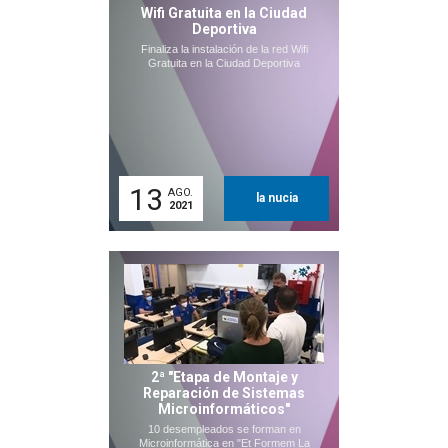
Wifi Gratuita en la Ciudad
Deportiva
Finaliza la instalación de la red Wifi
Gratuita en la Ciudad Deportiva
13
AGO.
la nucia
2021
2ª "Etapa de Montaje y
Reparación de Sistemas
Microinformáticos"
10 desempleados se forman en
Microinformática en "Et Formem La