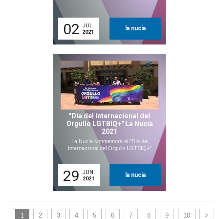
02
JUL.
la nucia
2021
"Día del Internacional del
Orgullo LGTBIQ+" La Nucia
2021
La Nucía conmemora el "Día del
Internacional del Orgullo LGTBIQ+"
29
JUN.
la nucia
2021
1
2
3
4
5
6
7
8
9
10
>