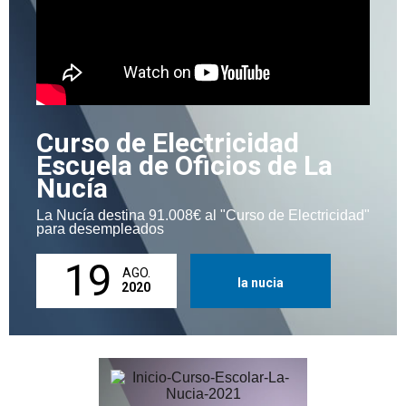
Curso de Electricidad
Escuela de Oficios de La
Nucía
La Nucía destina 91.008€ al "Curso de Electricidad"
para desempleados
19
AGO.
la nucia
2020