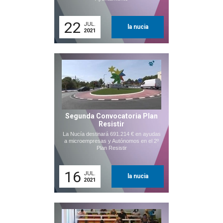
22
JUL.
la nucia
2021
Segunda Convocatoria Plan
Resistir
La Nucía destinará 691.214 € en ayudas
a microempresas y Autónomos en el 2º
Plan Resistir
16
JUL.
la nucia
2021