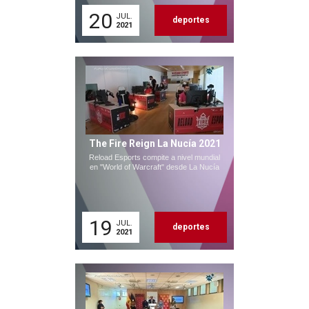
20
JUL.
deportes
2021
The Fire Reign La Nucía 2021
Reload Esports compite a nivel mundial
en "World of Warcraft" desde La Nucía
19
JUL.
deportes
2021