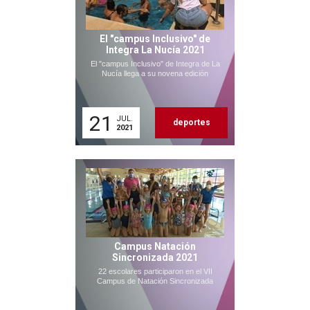
El "campus Inclusivo" de
Integra La Nucía 2021
El "campus Inclusivo" de Integra de La
Nucía llega a su novena edición
21
JUL.
deportes
2021
Campus Natación
Sincronizada 2021
22 escolares participaron en el VII
Campus de Natación Sincronizada