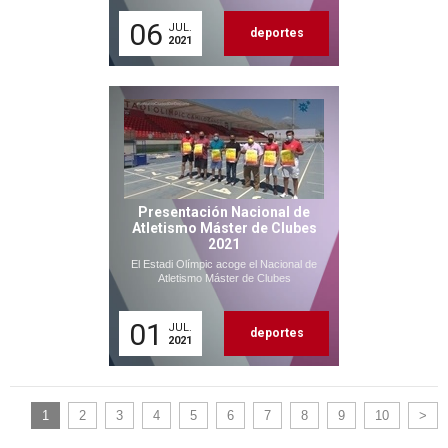
06
JUL.
deportes
2021
Presentación Nacional de
Atletismo Máster de Clubes
2021
El Estadi Olímpic acoge el Nacional de
Atletismo Máster de Clubes
01
JUL.
deportes
2021
1
2
3
4
5
6
7
8
9
10
>