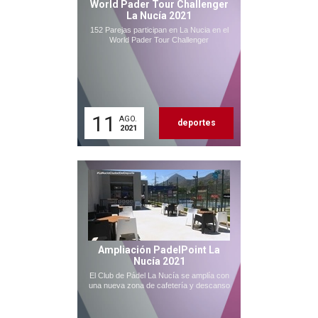
World Pader Tour Challenger
La Nucía 2021
152 Parejas participan en La Nucia en el
World Pader Tour Challenger
11
AGO.
deportes
2021
Ampliación PadelPoint La
Nucía 2021
El Club de Pádel La Nucía se amplía con
una nueva zona de cafetería y descanso