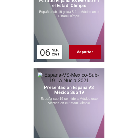
Partido España VS México en
el Estadi Olímpic
España sub-19 golea 5-1 a México en el
Estadi Olímpic
06
SEP.
deportes
2021
Presentación España VS
México Sub 19
España sub 19 se mide a México este
viernes en el Estadi Olímpic