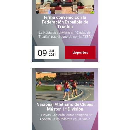
Firma convenio con la
Federación Española de
Triatlón
La Nucía se convierte en "Ciudad del
Triatlón" tras el acuerdo con la FETRI
09
JUL.
deportes
2021
Nacional Atletismo de Clubes
Máster 1 ª División
El Playas Castellón, doble campéon de
España Clubs Másters en La Nucía