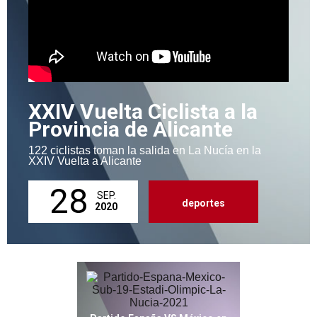
XXIV Vuelta Ciclista a la
Provincia de Alicante
122 ciclistas toman la salida en La Nucía en la
XXIV Vuelta a Alicante
28
SEP.
deportes
2020