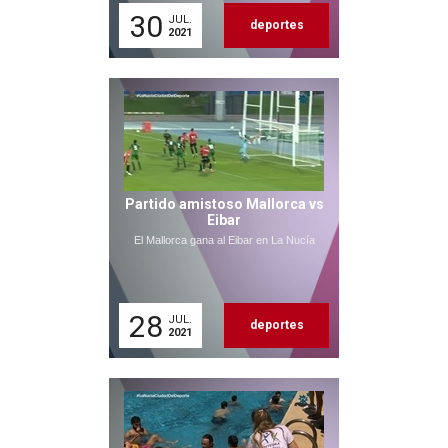
30
JUL.
deportes
2021
Partido amistoso Mallorca vs
Eibar
El Mallorca gana al Eibar en La Nucía
28
JUL.
deportes
2021