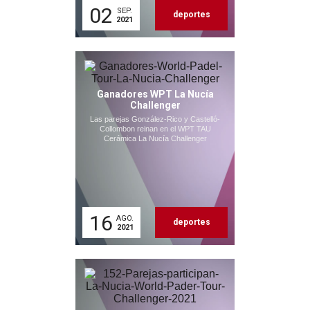
02
SEP.
deportes
2021
Ganadores WPT La Nucía
Challenger
Las parejas González-Rico y Castelló-
Collombon reinan en el WPT TAU
Cerámica La Nucía Challenger
16
AGO.
deportes
2021