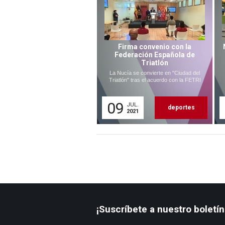
Firma convenio con la
Federación Española de
Triatlón
La Nucía se convierte en "Ciudad del
Triatlón" tras el acuerdo con la FETRI
09
JUL.
deportes
2021
¡Suscríbete a nuestro boletín