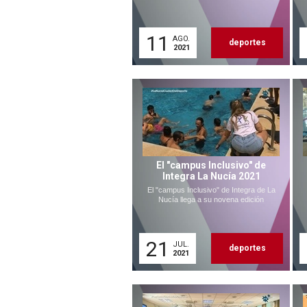
11
AGO.
deportes
2021
El "campus Inclusivo" de
Integra La Nucía 2021
El "campus Inclusivo" de Integra de La
Nucía llega a su novena edición
21
JUL.
deportes
2021