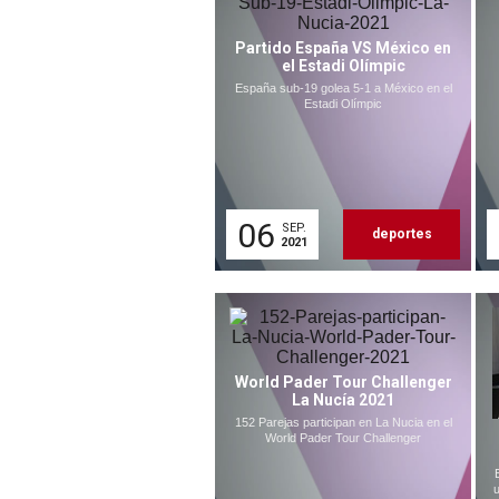
Partido España VS México en
el Estadi Olímpic
España sub-19 golea 5-1 a México en el
Estadi Olímpic
06
SEP.
deportes
2021
World Pader Tour Challenger
La Nucía 2021
152 Parejas participan en La Nucia en el
World Pader Tour Challenger
u