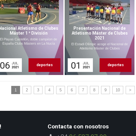
Nacional Atletismo de Clubes
Presentación Nacional de
Máster 1 ª División
Atletismo Máster de Clubes
2021
El Playas Castellón, doble campéon de
España Clubs Másters en La Nucía
El Estadi Olímpic acoge el Nacional de
Atletismo Máster de Clubes
06
01
JUL.
JUL.
deportes
deportes
2021
2021
1
2
3
4
5
6
7
8
9
10
>
!
Contacta con nosotros