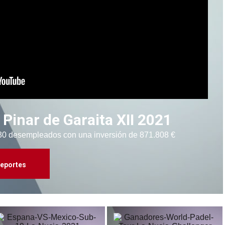
 Pinar de Garaita XII 2021
a 30 desempleados con una inversión de 871.808 €
eportes