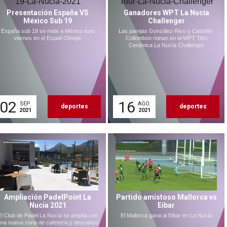
Presentación España VS
Ganadores WPT La Nucía
México Sub 19
Challenger
España sub 19 se mide a México este
Las parejas González-Rico y Castelló-
viernes en el Estadi Olímpic
Collombon reinan en el WPT TAU
Cerámica La Nucía Challenger
02
16
SEP.
AGO.
deportes
deportes
2021
2021
Ampliación PadelPoint La
Partido amistoso Mallorca vs
Nucía 2021
Eibar
El Club de Pádel La Nucía se amplía con
El Mallorca gana al Eibar en La Nucía
na nueva zona de cafetería y descanso