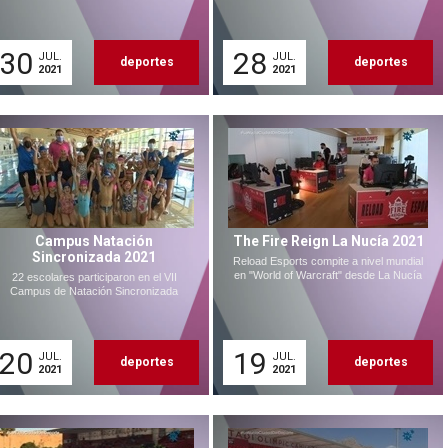
30
28
JUL.
JUL.
deportes
deportes
2021
2021
Campus Natación
The Fire Reign La Nucía 2021
Sincronizada 2021
Reload Esports compite a nivel mundial
en "World of Warcraft" desde La Nucía
22 escolares participaron en el VII
Campus de Natación Sincronizada
20
19
JUL.
JUL.
deportes
deportes
2021
2021