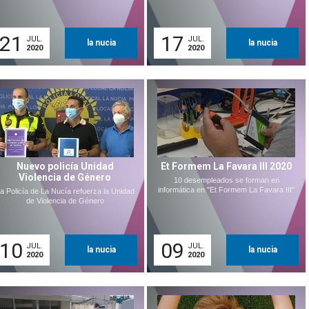
21
17
JUL.
JUL.
la nucia
la nucia
2020
2020
Nuevo policía Unidad
Et Formem La Favara III 2020
Violencia de Género
10 desempleados se forman en
informática en "Et Formem La Favara III"
a Policía de La Nucía refuerza la Unidad
de Violencia de Género
10
09
JUL.
JUL.
la nucia
la nucia
2020
2020