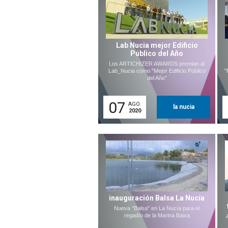
Lab Nucia mejor Edificio
Público del Año
Los ARTICHIZER AWARDS premian al
Lab_Nucia como "Mejor Edificio Público
"
del Año"
07
AGO.
la nucia
2020
inauguración Balsa La Nucía
Nueva "Balsa" en La Nucía para el
regadío de la Marina Baixa