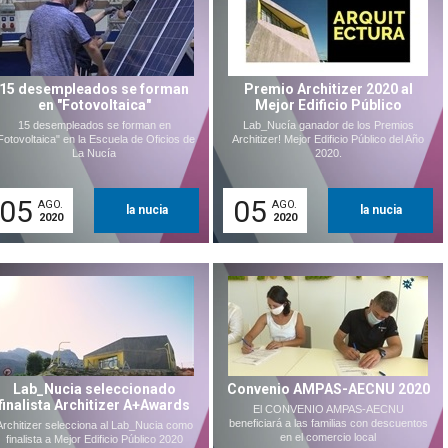
15 desempleados se forman
Premio Architizer 2020 al
en "Fotovoltaica"
Mejor Edificio Público
15 desempleados se forman en
Lab_Nucía ganador de los Premios
Fotovoltaica" en la Escuela de Oficios de
Architizer! Mejor Edificio Público del Año
La Nucía
2020.
05
05
AGO.
AGO.
la nucia
la nucia
2020
2020
Lab_Nucia seleccionado
Convenio AMPAS-AECNU 2020
finalista Architizer A+Awards
El CONVENIO AMPAS-AECNU
beneficiará a las familias con descuentos
Architizer selecciona al Lab_Nucia como
en el comercio local
finalista a Mejor Edificio Público 2020