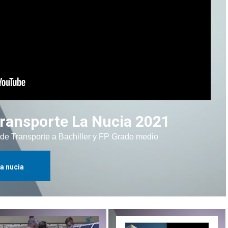
ransporte La Nucia 2021
de Transporte a Bachiller y FP Grado medio
la nucia