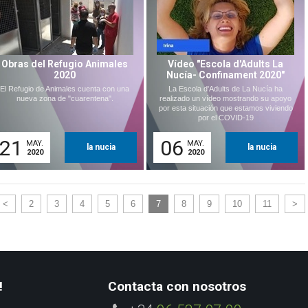
Obras del Refugio Animales
Vídeo "Escola d'Adults La
2020
Nucía- Confinament 2020"
El Refugio de Animales cuenta con una
La Escola d'Adults de La Nucía ha
nueva zona de "cuarentena".
realizado un vídeo mostrando su apoyo
por esta situación que estamos viviendo
por el COVID-19
21
06
MAY.
MAY.
la nucia
la nucia
2020
2020
<
2
3
4
5
6
7
8
9
10
11
>
!
Contacta con nosotros