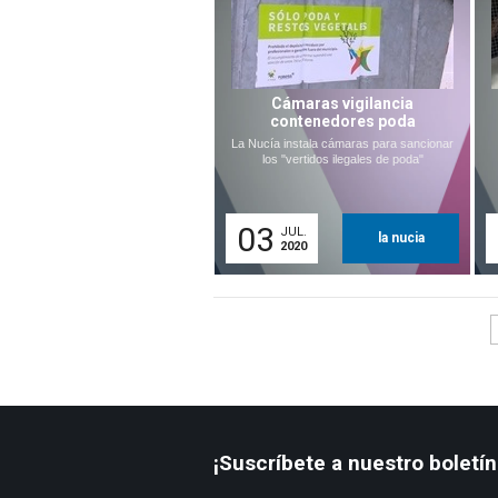
Cámaras vigilancia
contenedores poda
La Nucía instala cámaras para sancionar
los "vertidos ilegales de poda"
03
JUL.
la nucia
2020
¡Suscríbete a nuestro boletín