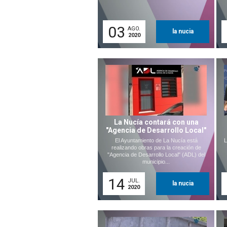
03
AGO.
la nucia
2020
La Nucía contará con una
"Agencia de Desarrollo Local"
El Ayuntamiento de La Nucía está
L
realizando obras para la creación de
"Agencia de Desarrollo Local" (ADL) del
municipio...
14
JUL.
la nucia
2020