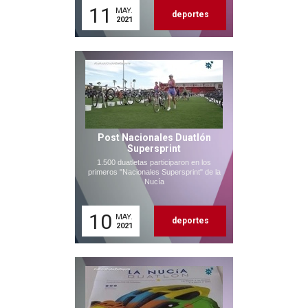
11
MAY.
deportes
2021
Post Nacionales Duatlón
Supersprint
1.500 duatletas participaron en los
primeros "Nacionales Supersprint" de la
Nucía
10
MAY.
deportes
2021