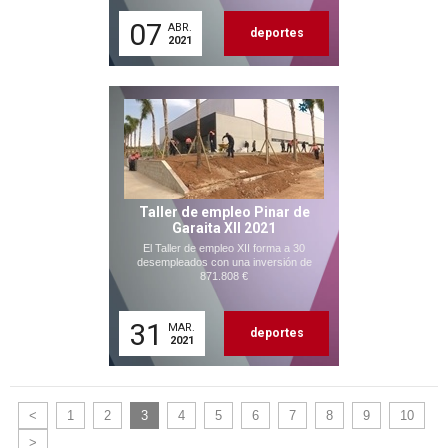
07
ABR.
deportes
2021
Taller de empleo Pinar de
Garaita XII 2021
El Taller de empleo XII forma a 30
desempleados con una inversión de
871.808 €
31
MAR.
deportes
2021
<
1
2
3
4
5
6
7
8
9
10
>