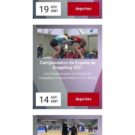
19
ABR.
deportes
2021
Campeonatos de España de
Grappling 2021
Los Campeonatos de España de
Grappling se desarrollaron en La Nucía
14
ABR.
deportes
2021