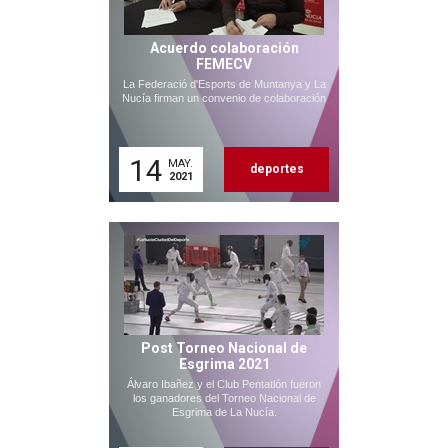
Acuerdo colaboración
FEMECV
La Federació d'Esports de Muntanya y La
Nucía firman un convenio de colaboración
14
MAY.
deportes
2021
Post Torneo Nacional de
Esgrima 2021
Álvaro Ibañez y el Club Pentatlón fueron
los ganadores del Torneo Nacional de
Esgrima de La Nucía.