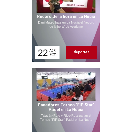
Récord de la hora en La Nucía
Dani Mateo bate en La Nucía el "récord
de la hora" de Atletismo
22
ABR.
deportes
2021
Ganadores Torneo "FIP Star"
Pádel en La Nucía
Talaván-Rufo y Rico-Ruíz ganan el
Torneo "FIP Star" Pádel en La Nucía