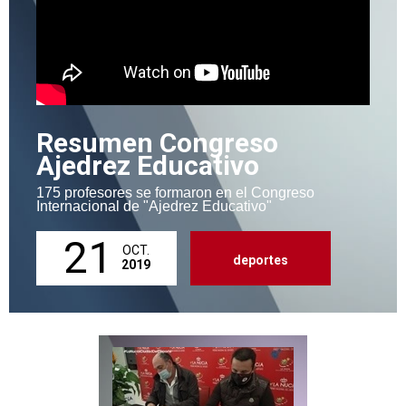
Resumen Congreso
Ajedrez Educativo
175 profesores se formaron en el Congreso
Internacional de "Ajedrez Educativo"
21
OCT.
deportes
2019