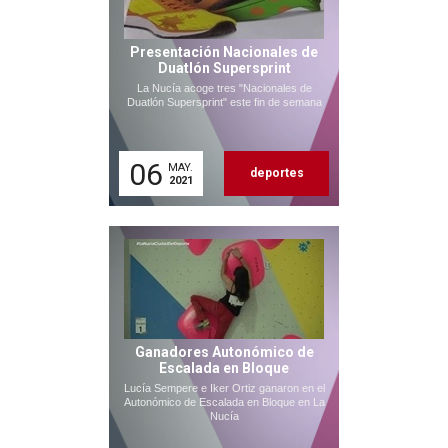
Presentación Nacionales de
Duatlón Supersprint
La Nucía acoge tres "Nacionales de
Duatlón Supersprint" este fin de semana
06
MAY.
deportes
2021
Ganadores Autonómico de
Escalada en Bloque
Lucía Sempere e Iker Ortiz ganaron en el
Autonómico de Escalada en Bloque en La
Nucía