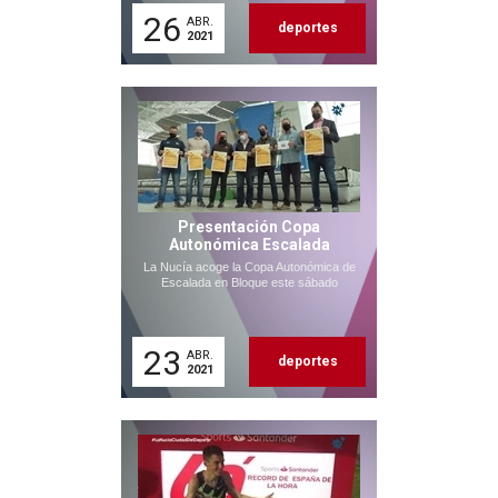
26
ABR.
deportes
2021
Presentación Copa
Autonómica Escalada
La Nucía acoge la Copa Autonómica de
Escalada en Bloque este sábado
23
ABR.
deportes
2021