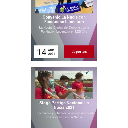
Convenio La Nucía con
Fundación Lucentum
La Nucía, Ciudad del Deporte con la
Fundación Lucentum en LEB Oro
14
ABR.
deportes
2021
Stage Pertiga Nacional La
Nucía 2021
El presente y futuro de la pértiga nacional
se concentró en La Nucía