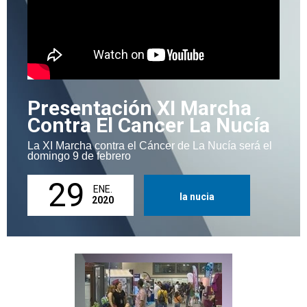
Presentación XI Marcha
Contra El Cancer La Nucía
La XI Marcha contra el Cáncer de La Nucía será el
domingo 9 de febrero
29
ENE.
la nucia
2020