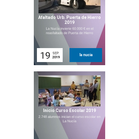
Afaltado Urb. Puerta de Hierro
2019
La Nucía invierte 60.000 € en el
reasfaltado de Puerta de Hierro
19
SEP.
la nucia
2019
Inicio Curso Escolar 2019
2.748 alumnos inician el curso escolar en
La Nucía