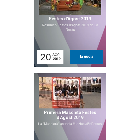
Festes d'Agost 2019
Resumen Festes d'Agost 2019 de La
Nucía
20
AGO.
la nucia
2019
Primera Mascletà Festes
d'Agost 2019
La "Mascletá" anuncia #LaNuciaEnFestes