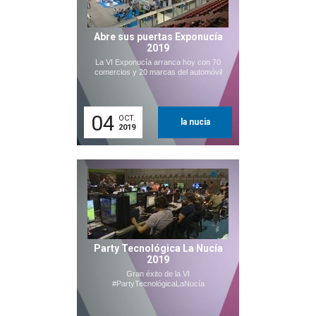
Abre sus puertas Exponucía
2019
La VI Exponucía arranca hoy con 70
comercios y 20 marcas del automóvil
04
OCT.
la nucia
2019
Party Tecnológica La Nucía
2019
Gran éxito de la VI
#PartyTecnológicaLaNucía