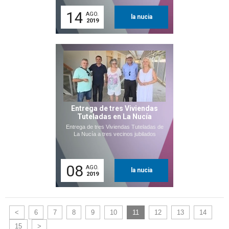
14
AGO.
la nucia
2019
Entrega de tres Viviendas
Tuteladas en La Nucía
Entrega de tres Viviendas Tuteladas de
La Nucía a tres vecinos jubilados
08
AGO.
la nucia
2019
<
6
7
8
9
10
11
12
13
14
15
>