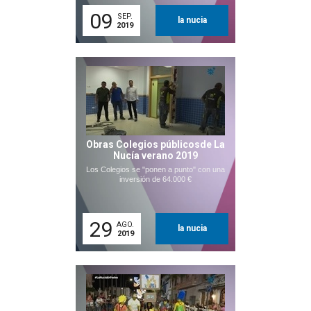
09
SEP.
la nucia
2019
Obras Colegios públicosde La
Nucía verano 2019
Los Colegios se "ponen a punto" con una
inversión de 64.000 €
29
AGO.
la nucia
2019