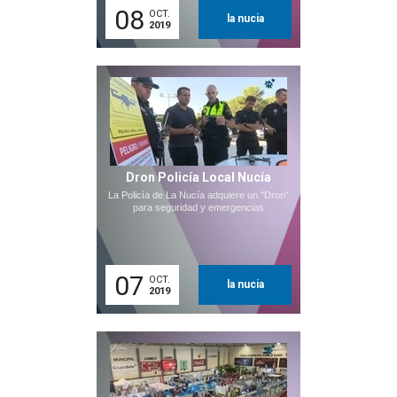
08
OCT.
la nucia
2019
Dron Policía Local Nucía
La Policía de La Nucía adquiere un "Dron"
para seguridad y emergencias
07
OCT.
la nucia
2019