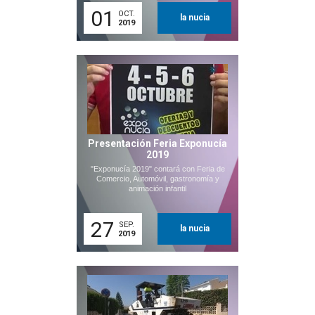
01
OCT.
la nucia
2019
Presentación Feria Exponucía
2019
"Exponucía 2019" contará con Feria de
Comercio, Automóvil, gastronomía y
animación infantil
27
SEP.
la nucia
2019