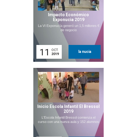
Impacto Económico
Exponucia 2019
La VI Exponucía generó un 1,5 millones €
de negocio
11
OCT.
la nucia
2019
Inicio Escola Infantil El Bressol
2019
L'Escola Infantil Bressol comienza el
curso con una nueva aula y 152 alumnos