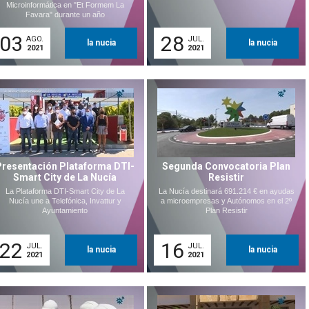
Microinformática en "Et Formem La
Favara" durante un año
03
28
AGO.
JUL.
la nucia
la nucia
2021
2021
Presentación Plataforma DTI-
Segunda Convocatoria Plan
Smart City de La Nucía
Resistir
La Plataforma DTI-Smart City de La
La Nucía destinará 691.214 € en ayudas
Nucía une a Telefónica, Invattur y
a microempresas y Autónomos en el 2º
Ayuntamiento
Plan Resistir
22
16
JUL.
JUL.
la nucia
la nucia
2021
2021