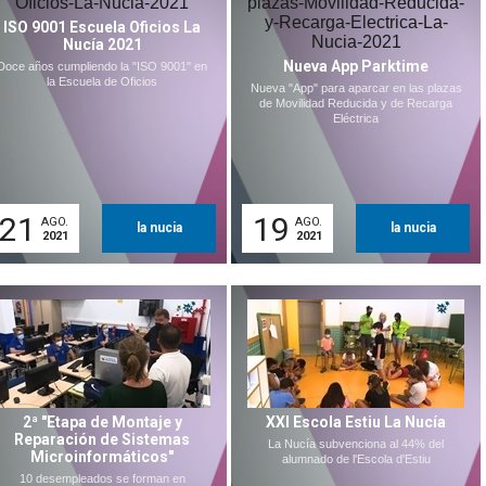
ISO 9001 Escuela Oficios La
Nucía 2021
Nueva App Parktime
Doce años cumpliendo la "ISO 9001" en
la Escuela de Oficios
Nueva "App" para aparcar en las plazas
de Movilidad Reducida y de Recarga
Eléctrica
21
19
AGO.
AGO.
la nucia
la nucia
2021
2021
2ª "Etapa de Montaje y
XXI Escola Estiu La Nucía
Reparación de Sistemas
La Nucía subvenciona al 44% del
Microinformáticos"
alumnado de l'Escola d'Estiu
10 desempleados se forman en