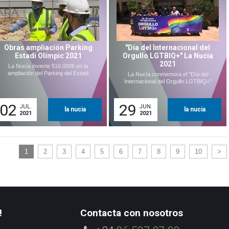
Obras ampliación Parking
"Día del Internacional del
Estadi Olímpic 2021
Orgullo LGTBIQ+" La Nucia
2021
La Nucía invierte 516.000€ en la
ampliación del Parking del Estadi
La Nucía conmemora el "Día del
Internacional del Orgullo LGTBIQ+"
02
29
JUL.
JUN.
la nucia
la nucia
2021
2021
1
2
3
4
5
6
7
8
9
10
>
!
Contacta con nosotros