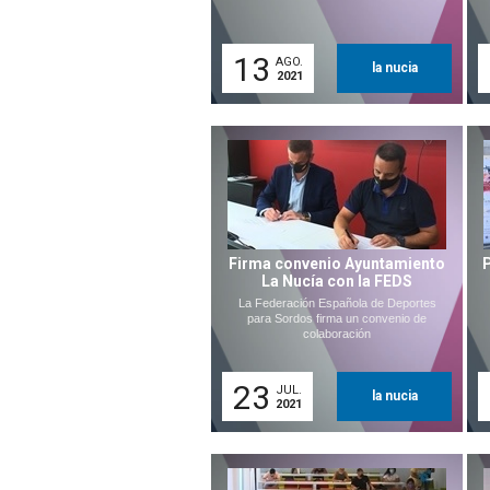
13
AGO.
la nucia
2021
Firma convenio Ayuntamiento
La Nucía con la FEDS
La Federación Española de Deportes
para Sordos firma un convenio de
colaboración
23
JUL.
la nucia
2021