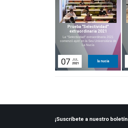
Prueba "Selectividad"
extraordinaria 2021
La "Selectividad" extraordinaria 2021
comenzó ayer en la Seu Universitària de
La Nucía
07
JUL.
la nucia
2021
¡Suscríbete a nuestro boletín