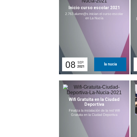
Inicio curso escolar 2021
2.763 alumn@s inician el curso escolar
en La Nucía
08
SEP.
la nucia
2021
Wifi Gratuita en la Ciudad
Deportiva
Finaliza la instalación de la red Wifi
Gratuita en la Ciudad Deportiva