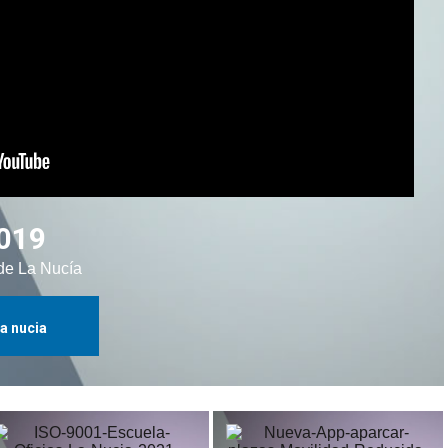
2019
de La Nucía
la nucia