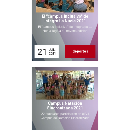
El "campus Inclusivo" de
Integra La Nucía 2021
El "campus Inclusivo" de Integra de La
Nucía llega a su novena edición
21
JUL.
deportes
2021
Campus Natación
Sincronizada 2021
22 escolares participaron en el VII
Campus de Natación Sincronizada