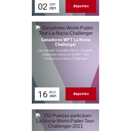
02
SEP.
deportes
2021
Ganadores WPT La Nucía
Challenger
Las parejas González-Rico y Castelló-
Collombon reinan en el WPT TAU
Cerámica La Nucía Challenger
16
AGO.
deportes
2021