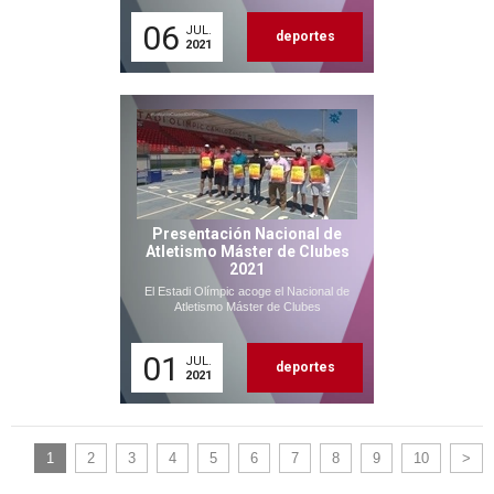
06
JUL.
deportes
2021
Presentación Nacional de
Atletismo Máster de Clubes
2021
El Estadi Olímpic acoge el Nacional de
Atletismo Máster de Clubes
01
JUL.
deportes
2021
1
2
3
4
5
6
7
8
9
10
>