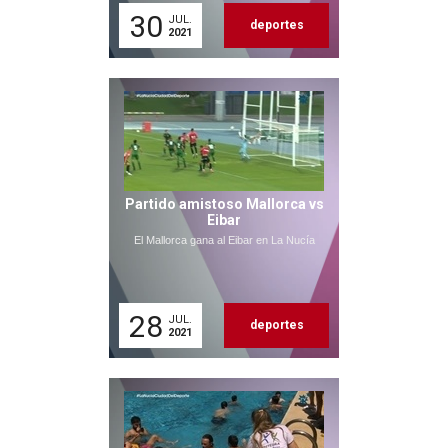
30
JUL.
deportes
2021
Partido amistoso Mallorca vs
Eibar
El Mallorca gana al Eibar en La Nucía
28
JUL.
deportes
2021