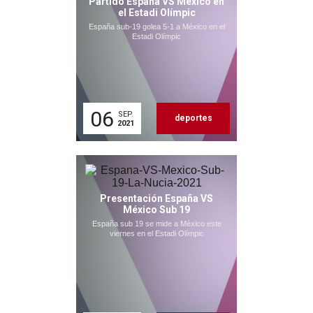
Partido España VS México en
el Estadi Olímpic
España sub-19 golea 5-1 a México en el
Estadi Olímpic
06
SEP.
deportes
2021
Presentación España VS
México Sub 19
España sub 19 se mide a México este
viernes en el Estadi Olímpic