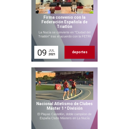
Firma convenio con la
Federación Española de
Triatlón
La Nucía se convierte en "Ciudad del
Triatlón" tras el acuerdo con la FETRI
09
JUL.
deportes
2021
Nacional Atletismo de Clubes
Máster 1 ª División
El Playas Castellón, doble campéon de
España Clubs Másters en La Nucía