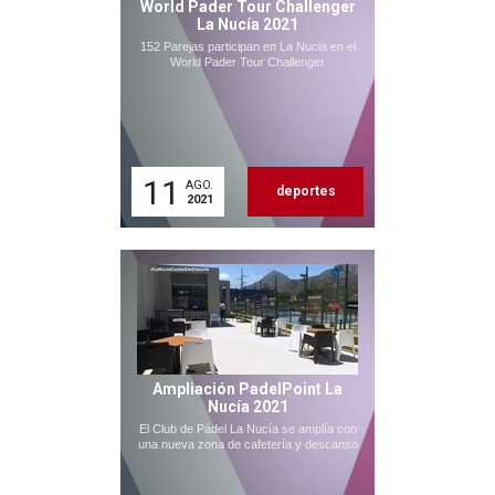
World Pader Tour Challenger
La Nucía 2021
152 Parejas participan en La Nucia en el
World Pader Tour Challenger
11
AGO.
deportes
2021
Ampliación PadelPoint La
Nucía 2021
El Club de Pádel La Nucía se amplía con
una nueva zona de cafetería y descanso