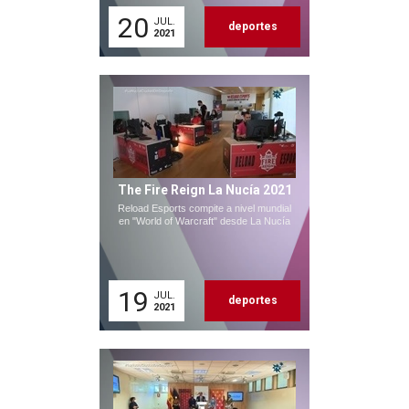
20
JUL.
deportes
2021
The Fire Reign La Nucía 2021
Reload Esports compite a nivel mundial
en "World of Warcraft" desde La Nucía
19
JUL.
deportes
2021