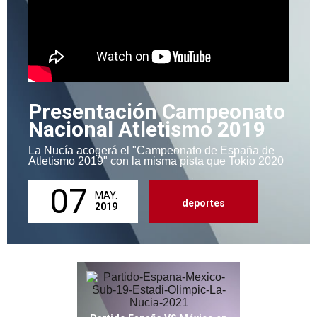
Presentación Campeonato
Nacional Atletismo 2019
La Nucía acogerá el "Campeonato de España de
Atletismo 2019" con la misma pista que Tokio 2020
07
MAY.
deportes
2019