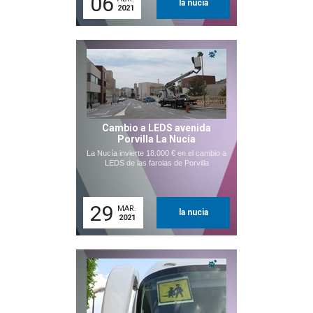
06
la nucia
2021
Cambio a LEDS avenida
Porvilla La Nucía
La Nucía invierte 18.000 € en el cambio a
LEDS de las farolas de Porvilla
29
MAR.
la nucia
2021