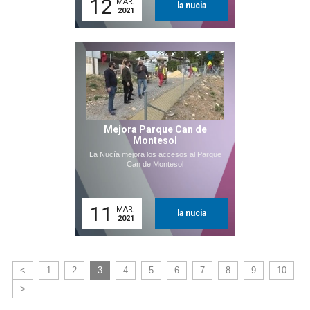
12
MAR.
la nucia
2021
Mejora Parque Can de
Montesol
La Nucía mejora los accesos al Parque
Can de Montesol
11
MAR.
la nucia
2021
<
1
2
3
4
5
6
7
8
9
10
>