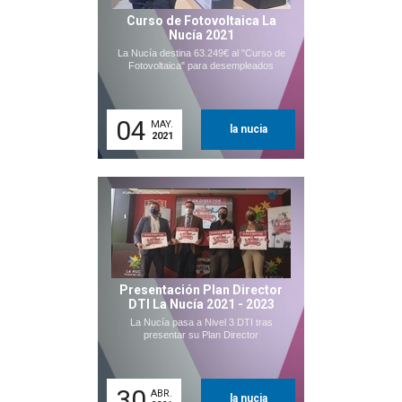
Curso de Fotovoltaica La
Nucía 2021
La Nucía destina 63.249€ al "Curso de
Fotovoltaica" para desempleados
04
MAY.
la nucia
2021
Presentación Plan Director
DTI La Nucía 2021 - 2023
La Nucía pasa a Nivel 3 DTI tras
presentar su Plan Director
30
ABR.
la nucia