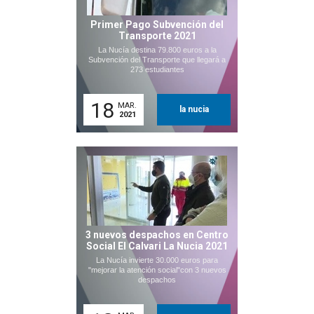
Primer Pago Subvención del
Transporte 2021
La Nucía destina 79.800 euros a la
Subvención del Transporte que llegará a
273 estudiantes
18
MAR.
la nucia
2021
3 nuevos despachos en Centro
Social El Calvari La Nucia 2021
La Nucía invierte 30.000 euros para
"mejorar la atención social"con 3 nuevos
despachos