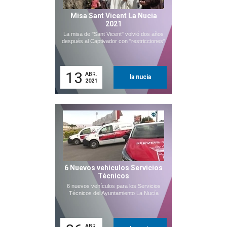
Misa Sant Vicent La Nucia
2021
La misa de "Sant Vicent" volvió dos años
después al Captivador con "restricciones"
13
ABR.
la nucia
2021
6 Nuevos vehículos Servicios
Técnicos
6 nuevos vehículos para los Servicios
Técnicos del Ayuntamiento La Nucía
ABR.