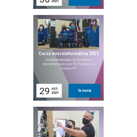
2021
Curso microinformática 2021
10 desempleados se forman en
microinformática en "Et Formem La
Favara IV"
29
ABR.
la nucia
2021