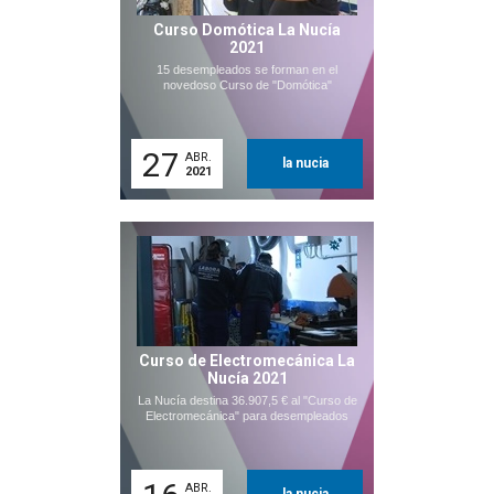
Curso Domótica La Nucía
2021
15 desempleados se forman en el
novedoso Curso de "Domótica"
27
ABR.
la nucia
2021
Curso de Electromecánica La
Nucía 2021
La Nucía destina 36.907,5 € al "Curso de
Electromecánica" para desempleados
ABR.