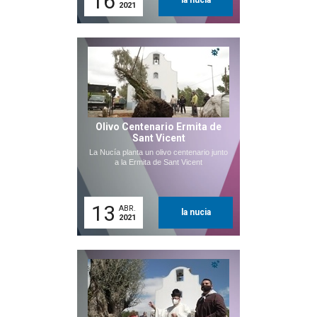
16
la nucia
2021
Olivo Centenario Ermita de
Sant Vicent
La Nucía planta un olivo centenario junto
a la Ermita de Sant Vicent
13
ABR.
la nucia
2021