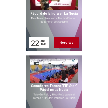
Récord de la hora en La Nucía
Dani Mateo bate en La Nucía el "récord
de la hora" de Atletismo
22
ABR.
deportes
2021
Ganadores Torneo "FIP Star"
Pádel en La Nucía
Talaván-Rufo y Rico-Ruíz ganan el
Torneo "FIP Star" Pádel en La Nucía