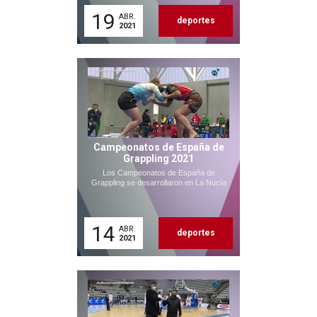
19
ABR.
deportes
2021
Campeonatos de España de
Grappling 2021
Los Campeonatos de España de
Grappling se desarrollaron en La Nucía
14
ABR.
deportes
2021