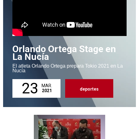
Orlando Ortega Stage en
La Nucía
El atleta Orlando Ortega prepara Tokio 2021 en La
Nucía
23
MAR.
deportes
2021