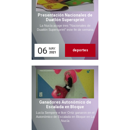
Presentación Nacionales de
Duatlón Supersprint
La Nucía acoge tres "Nacionales de
Duatlón Supersprint" este fin de semana
06
MAY.
deportes
2021
Ganadores Autonómico de
Escalada en Bloque
Lucía Sempere e Iker Ortiz ganaron en el
Autonómico de Escalada en Bloque en La
Nucía