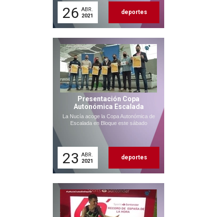
26
ABR.
deportes
2021
Presentación Copa
Autonómica Escalada
La Nucía acoge la Copa Autonómica de
Escalada en Bloque este sábado
23
ABR.
deportes
2021