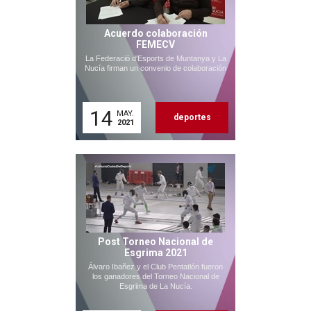
Acuerdo colaboración
FEMECV
La Federació d'Esports de Muntanya y La
Nucía firman un convenio de colaboración
14
MAY.
deportes
2021
Post Torneo Nacional de
Esgrima 2021
Álvaro Ibañez y el Club Pentatlón fueron
los ganadores del Torneo Nacional de
Esgrima de La Nucía.