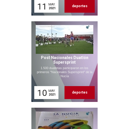
11
MAY.
deportes
2021
Post Nacionales Duatlón
Supersprint
1.500 duatletas participaron en los
primeros "Nacionales Supersprint" de la
Nucía
10
MAY.
deportes
2021