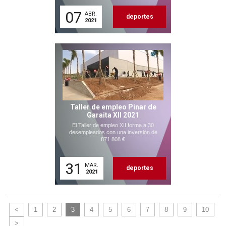
07
ABR.
deportes
2021
Taller de empleo Pinar de
Garaita XII 2021
El Taller de empleo XII forma a 30
desempleados con una inversión de
871.808 €
31
MAR.
deportes
2021
<
1
2
3
4
5
6
7
8
9
10
>