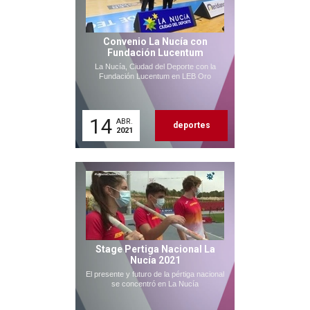
Convenio La Nucía con
Fundación Lucentum
La Nucía, Ciudad del Deporte con la
Fundación Lucentum en LEB Oro
14
ABR.
deportes
2021
Stage Pertiga Nacional La
Nucía 2021
El presente y futuro de la pértiga nacional
se concentró en La Nucía