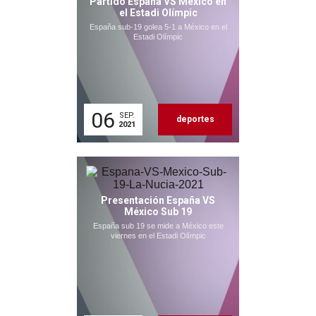
Partido España VS México en
el Estadi Olímpic
España sub-19 golea 5-1 a México en el
Estadi Olímpic
06
SEP.
deportes
2021
Presentación España VS
México Sub 19
España sub 19 se mide a México este
viernes en el Estadi Olímpic