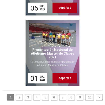
06
JUL.
deportes
2021
Presentación Nacional de
Atletismo Máster de Clubes
2021
El Estadi Olímpic acoge el Nacional de
Atletismo Máster de Clubes
01
JUL.
deportes
2021
1
2
3
4
5
6
7
8
9
10
>