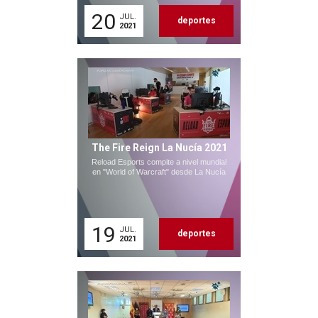
20
JUL.
deportes
2021
The Fire Reign La Nucía 2021
Reload Esports compite a nivel mundial
en "World of Warcraft" desde La Nucía
19
JUL.
deportes
2021