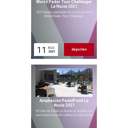
World Pader Tour Challenger
La Nucía 2021
152 Parejas participan en La Nucia en el
World Pader Tour Challenger
11
AGO.
deportes
2021
Ampliación PadelPoint La
Nucía 2021
El Club de Pádel La Nucía se amplía con
una nueva zona de cafetería y descanso