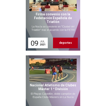
Firma convenio con la
Federación Española de
Triatlón
La Nucía se convierte en "Ciudad del
Triatlón" tras el acuerdo con la FETRI
09
JUL.
deportes
2021
Nacional Atletismo de Clubes
Máster 1 ª División
El Playas Castellón, doble campéon de
España Clubs Másters en La Nucía