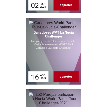
02
SEP.
deportes
2021
Ganadores WPT La Nucía
Challenger
Las parejas González-Rico y Castelló-
Collombon reinan en el WPT TAU
Cerámica La Nucía Challenger
16
AGO.
deportes
2021