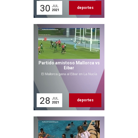
30
JUL.
deportes
2021
Partido amistoso Mallorca vs
Eibar
El Mallorca gana al Eibar en La Nucía
28
JUL.
deportes
2021