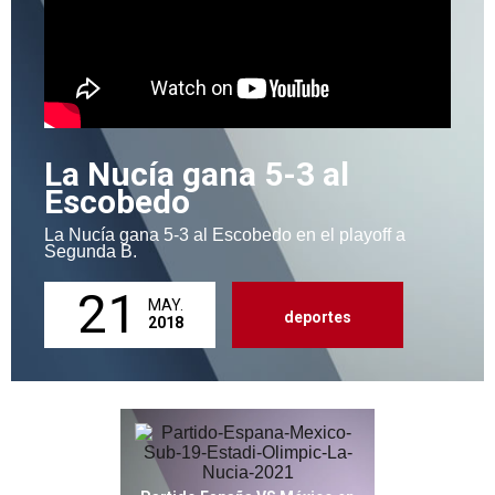
La Nucía gana 5-3 al
Escobedo
La Nucía gana 5-3 al Escobedo en el playoff a
Segunda B.
21
MAY.
deportes
2018