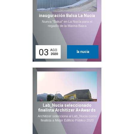
inauguración Balsa La Nucía
Nueva "Balsa" en La Nucía para el
regadío de la Marina Baixa
03
AGO.
la nucia
2020
Lab_Nucia seleccionado
finalista Architizer A+Awards
Architizer selecciona al Lab_Nucia como
finalista a Mejor Edificio Público 2020