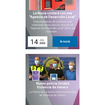
La Nucía contará con una
"Agencia de Desarrollo Local"
El Ayuntamiento de La Nucía está
realizando obras para la creación de
"Agencia de Desarrollo Local" (ADL) del
municipio...
14
JUL.
la nucia
2020
Nuevo policía Unidad
Violencia de Género
La Policía de La Nucía refuerza la Unidad
de Violencia de Género