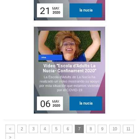
21
MAY.
la nucia
2020
Vídeo "Escola d'Adults La
Nucía- Confinament 2020"
La Escola d'Adults de La Nucía ha
realizado un vídeo mostrando su apoyo
por esta situación que estamos viviendo
por el COVID-19
06
MAY.
la nucia
2020
<
2
3
4
5
6
7
8
9
10
11
>