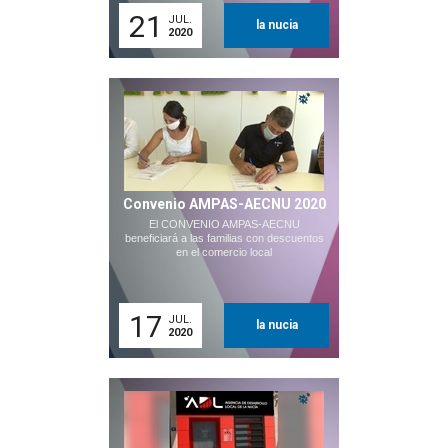
21
JUL.
la nucia
2020
Convenio AMPAS-AECNU 2020
El CONVENIO AMPAS-AECNU
beneficiará a las familias con descuentos
en el comercio local
17
JUL.
la nucia
2020