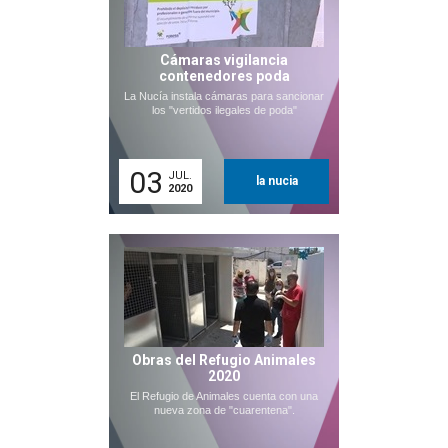
Cámaras vigilancia
contenedores poda
La Nucía instala cámaras para sancionar
los "vertidos ilegales de poda"
03
JUL.
la nucia
2020
Obras del Refugio Animales
2020
El Refugio de Animales cuenta con una
nueva zona de "cuarentena".