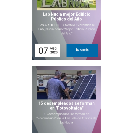
Lab Nucia mejor Edificio
Público del Año
Los ARTICHIZER AWARDS premian al
Lab_Nucia como "Mejor Edificio Público
del Año"
07
AGO.
la nucia
2020
15 desempleados se forman
en "Fotovoltaica"
15 desempleados se forman en
"Fotovoltaica" en la Escuela de Oficios de
La Nucía