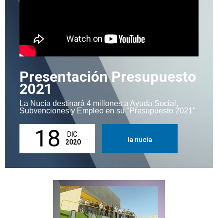
Presentación Presupuesto
2021
La Nucía destinará 4 millones a Ayuda Social,
Subvenciones y Empleo en su "Presupuesto 2021"
18
DIC.
la nucia
2020