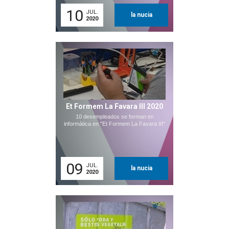
10
JUL.
la nucia
2020
Et Formem La Favara III 2020
10 desempleados se forman en
informática en "Et Formem La Favara III"
09
JUL.
la nucia
2020