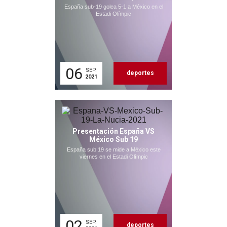
España sub-19 golea 5-1 a México en el
Estadi Olímpic
06
SEP.
deportes
2021
Presentación España VS
México Sub 19
España sub 19 se mide a México este
viernes en el Estadi Olímpic
02
SEP.
deportes