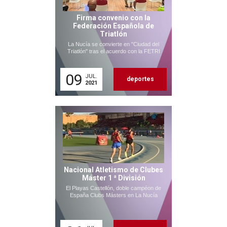
Firma convenio con la
Federación Española de
Triatlón
La Nucía se convierte en "Ciudad del
Triatlón" tras el acuerdo con la FETRI
09
JUL.
deportes
2021
Nacional Atletismo de Clubes
Máster 1 ª División
El Playas Castellón, doble campéon de
España Clubs Másters en La Nucía