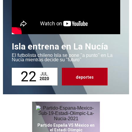
Isla entrena en La Nucía
El futbolista chileno Isla se pone "a punto" en La
Nucía mientras decide su "futuro"
22
JUL.
deportes
2020
Partido España VS México en
el Estadi Olímpic