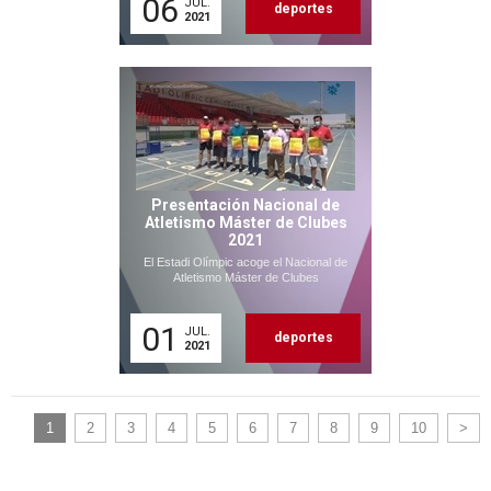
06
JUL.
deportes
2021
Presentación Nacional de
Atletismo Máster de Clubes
2021
El Estadi Olímpic acoge el Nacional de
Atletismo Máster de Clubes
01
JUL.
deportes
2021
1
2
3
4
5
6
7
8
9
10
>