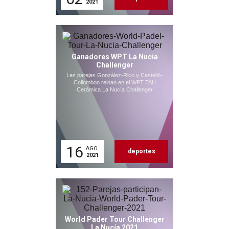
2021
Ganadores WPT La Nucía
Challenger
Las parejas González-Rico y Castelló-
Collombon reinan en el WPT TAU
Cerámica La Nucía Challenger
16
AGO.
deportes
2021
World Pader Tour Challenger
La Nucía 2021