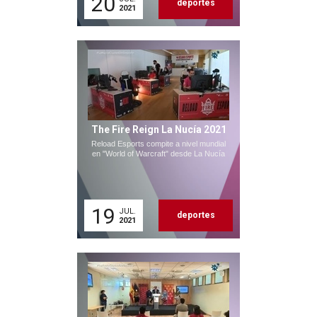
20
deportes
2021
The Fire Reign La Nucía 2021
Reload Esports compite a nivel mundial
en "World of Warcraft" desde La Nucía
19
JUL.
deportes
2021