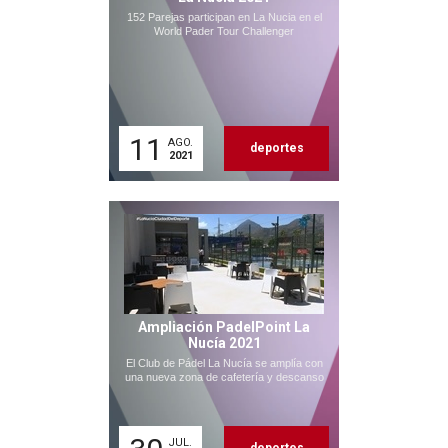
152 Parejas participan en La Nucia en el
World Pader Tour Challenger
11
AGO.
deportes
2021
Ampliación PadelPoint La
Nucía 2021
El Club de Pádel La Nucía se amplía con
una nueva zona de cafetería y descanso
JUL.