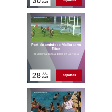
30
deportes
2021
Partido amistoso Mallorca vs
Eibar
El Mallorca gana al Eibar en La Nucía
28
JUL.
deportes
2021