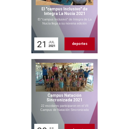
El "campus Inclusivo" de
Integra La Nucía 2021
El "campus Inclusivo" de Integra de La
Nucía llega a su novena edición
21
JUL.
deportes
2021
Campus Natación
Sincronizada 2021
22 escolares participaron en el VII
Campus de Natación Sincronizada
JUL.