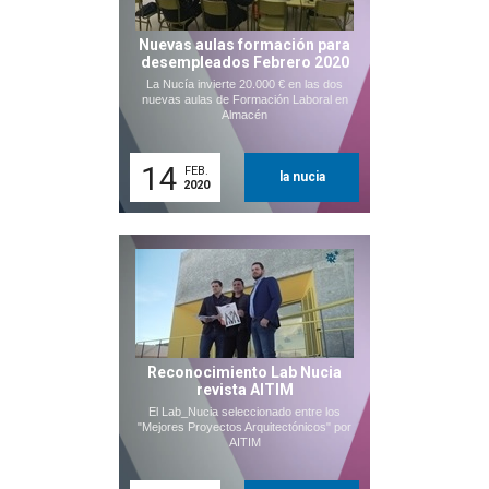
Nuevas aulas formación para
desempleados Febrero 2020
La Nucía invierte 20.000 € en las dos
nuevas aulas de Formación Laboral en
Almacén
14
FEB.
la nucia
2020
Reconocimiento Lab Nucia
revista AITIM
El Lab_Nucia seleccionado entre los
"Mejores Proyectos Arquitectónicos" por
AITIM