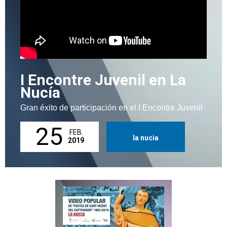
I Encontre Juvenil en La
Nucía
Gran éxito de participación en el I Encontre Juvenil
25
FEB.
la nucia
2019