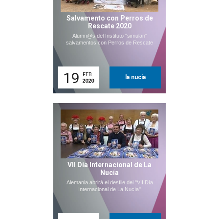
Salvamento con Perros de
Rescate 2020
Alumn@s del Instituto "simulan"
salvamentos con Perros de Rescate
19
FEB.
la nucia
2020
VII Día Internacional de La
Nucía
Alemania abrirá el desfile del "VII Día
Internacional de La Nucía"