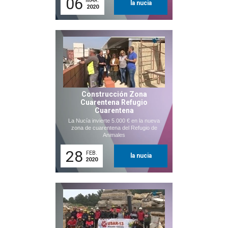
06
MAR.
la nucia
2020
Construcción Zona
Cuarentena Refugio
Cuarentena
La Nucía invierte 5.000 € en la nueva
zona de cuarentena del Refugio de
Animales
28
FEB.
la nucia
2020