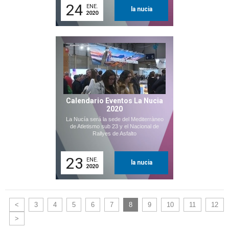
24
ENE.
la nucia
2020
Calendario Eventos La Nucia
2020
La Nucía será la sede del Mediterràneo
de Atletismo sub 23 y el Nacional de
Rallyes de Asfalto
23
ENE.
la nucia
2020
<
3
4
5
6
7
8
9
10
11
12
>