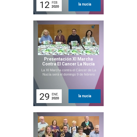
12
FEB.
la nucia
2020
Presentación XI Marcha
Contra El Cancer La Nucía
La XI Marcha contra el Cáncer de La
Nucía será el domingo 9 de febrero
29
ENE.
la nucia
2020