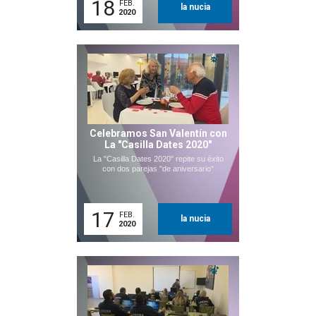
18
FEB.
la nucia
2020
Celebramos San Valentín con
La "Casilla Dates 2020"
La "Casilla Dates 2020" repite su éxito
con dos parejas "de aniversario"
17
FEB.
la nucia
2020