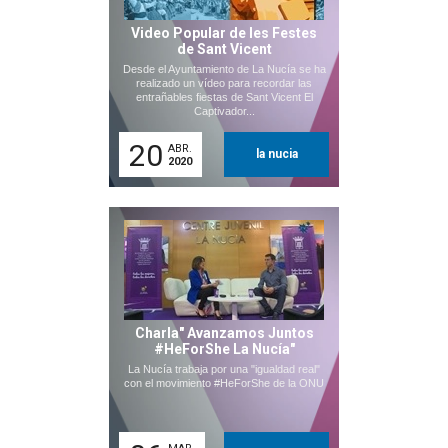
Video Popular de les Festes
de Sant Vicent
Desde el Ayuntamiento de La Nucía se ha
realizado un vídeo para recordar las
entrañables fiestas de Sant Vicent El
Captivador...
20
ABR.
la nucia
2020
Charla" Avanzamos Juntos
#HeForShe La Nucía"
La Nucía trabaja por una "igualdad real"
con el movimiento #HeForShe de la ONU