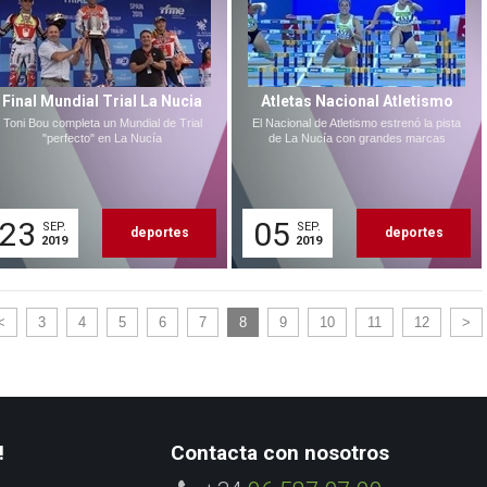
Final Mundial Trial La Nucia
Atletas Nacional Atletismo
Toni Bou completa un Mundial de Trial
El Nacional de Atletismo estrenó la pista
"perfecto" en La Nucía
de La Nucía con grandes marcas
23
05
SEP.
SEP.
deportes
deportes
2019
2019
<
3
4
5
6
7
8
9
10
11
12
>
!
Contacta con nosotros