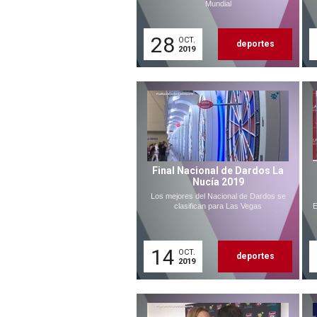
Mundial
28
OCT.
deportes
2019
Final Nacional de Dardos La
Nucía 2019
Los mejores del Nacional de Dardos se
clasifican para Las Vegas
E
14
OCT.
deportes
2019