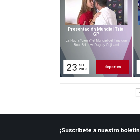
Presentación Mundial Trial
GP
La Nucía "cierra" el Mundial del Trial con
Bou, Bristow, Raga y Fujinami
23
SEP.
deportes
2019
¡Suscríbete a nuestro boletín