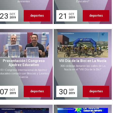
asistentes
Educativo"
23
21
OCT.
OCT.
deportes
deportes
2019
2019
Presentación I Congreso
VIII Día de la Bici en La Nucía
Ajedrez Educativo
300 ciclistas llenaron las calles de La
Nucía en el "VIII Día de la Bici"
El I Congreso Internacional de Ajedrez
ducativo contará con Illescas y Leontxo
García
07
30
OCT.
SEP.
deportes
deportes
2019
2019