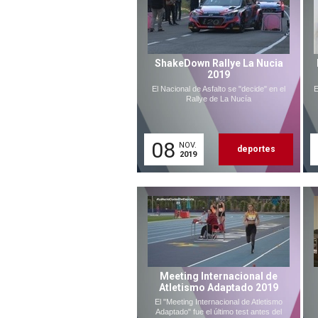
ShakeDown Rallye La Nucia
2019
El Nacional de Asfalto se "decide" en el
E
Rallye de La Nucía
08
NOV.
deportes
2019
Meeting Internacional de
Atletismo Adaptado 2019
El "Meeting Internacional de Atletismo
Adaptado" fue el último test antes del