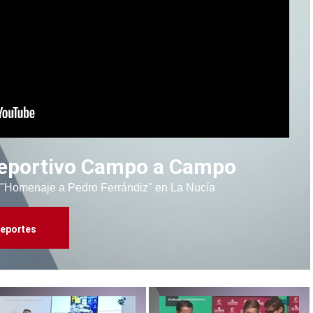
 Deportivo Campo a Campo
el "Homenaje a Pedro Ferrándiz" en La Nucía
eportes