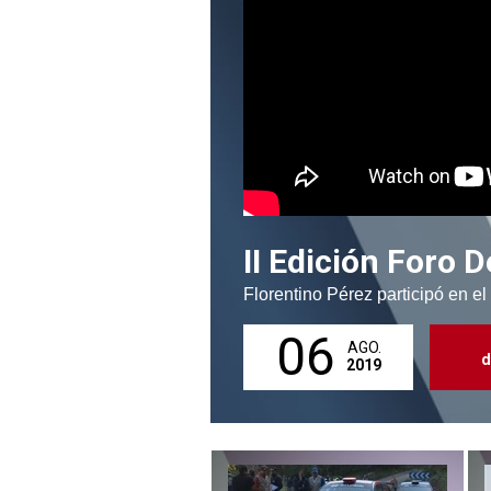
II Edición Foro
Florentino Pérez participó en 
06
AGO.
d
2019