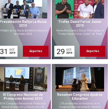
Presentación Rallye La Nucía
Trofeo David Ferrer Junior
2019
2019
l Rallye de La Nucía decidirá el Nacional
Naroa Aranzábal y Óscar Pinto ganan el
de Asfalto 2019
"Trofeo David Ferrer Junior" de Tenis
31
29
OCT.
OCT.
deportes
deportes
2019
2019
III Congreso Nacional de
Resumen Congreso Ajedrez
Protección Animal 2019
Educativo
El III Congreso Nacional de Protección
175 profesores se formaron en el
Animal arranca en La Nucía con 140
Congreso Internacional de "Ajedrez