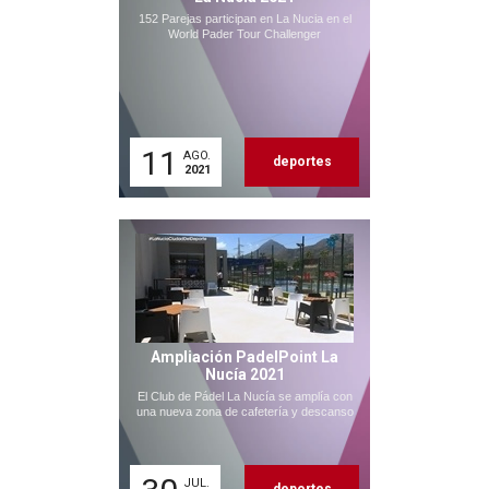
152 Parejas participan en La Nucia en el
World Pader Tour Challenger
11
AGO.
deportes
2021
Ampliación PadelPoint La
Nucía 2021
El Club de Pádel La Nucía se amplía con
una nueva zona de cafetería y descanso
JUL.