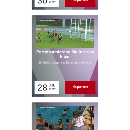
30
deportes
2021
Partido amistoso Mallorca vs
Eibar
El Mallorca gana al Eibar en La Nucía
28
JUL.
deportes
2021