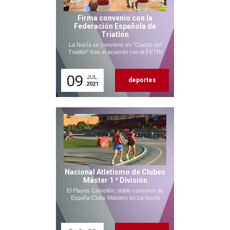
Firma convenio con la
Federación Española de
Triatlón
La Nucía se convierte en "Ciudad del
Triatlón" tras el acuerdo con la FETRI
09
JUL.
deportes
2021
Nacional Atletismo de Clubes
Máster 1 ª División
El Playas Castellón, doble campéon de
España Clubs Másters en La Nucía