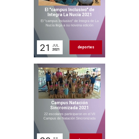
El "campus Inclusivo" de
Integra La Nucía 2021
El "campus Inclusivo" de Integra de La
Nucía llega a su novena edición
21
JUL.
deportes
2021
Campus Natación
Sincronizada 2021
22 escolares participaron en el VII
Campus de Natación Sincronizada
JUL.