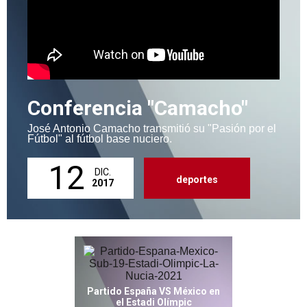
Conferencia "Camacho"
José Antonio Camacho transmitió su "Pasión por el
Fútbol" al fútbol base nuciero.
12
DIC.
deportes
2017
Partido España VS México en
el Estadi Olímpic