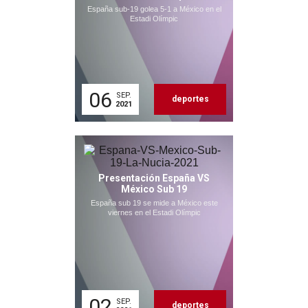
España sub-19 golea 5-1 a México en el
Estadi Olímpic
06
SEP.
deportes
2021
Presentación España VS
México Sub 19
España sub 19 se mide a México este
viernes en el Estadi Olímpic
02
SEP.
deportes