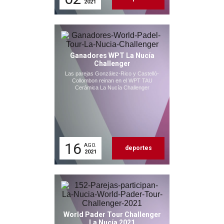
2021
Ganadores WPT La Nucía
Challenger
Las parejas González-Rico y Castelló-
Collombon reinan en el WPT TAU
Cerámica La Nucía Challenger
16
AGO.
deportes
2021
World Pader Tour Challenger
La Nucía 2021