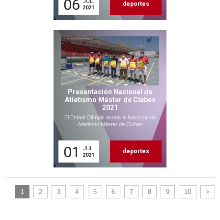
06
JUL.
deportes
2021
Presentación Nacional de
Atletismo Máster de Clubes
2021
El Estadi Olímpic acoge el Nacional de
Atletismo Máster de Clubes
01
JUL.
deportes
2021
1
2
3
4
5
6
7
8
9
10
>