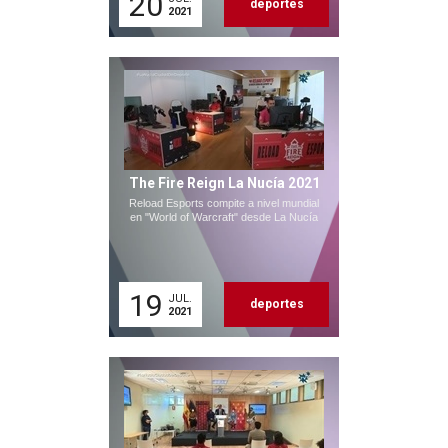
20
deportes
2021
The Fire Reign La Nucía 2021
Reload Esports compite a nivel mundial
en "World of Warcraft" desde La Nucía
19
JUL.
deportes
2021